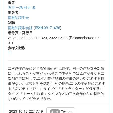
著者
石川 一稀
村井 源
出版者
情報知識学会
雑誌
情報知識学会誌
(
ISSN:09171436
)
巻号頁・発行日
vol.32, no.2, pp.313-320, 2022-05-28 (Released:2022-07-
01)
参考文献数
11
二次創作作品に関する物語研究は,原作が同一の作品群を対象
に行われることが主だった.そこで本研究では原作が異なる二
次創作群に対して,二次創作作品間の特徴の違いや共通する特
徴がないか比較分析を試みた.その結果,二つの作品群に共通す
る『ネガティブ死亡』タイプや『キャラクター間関係変遷』
タイプ,『ミーム具現化』タイプなどの二次創作作品の特徴的
な物語タイプが発見できた.
2023-10-13 22:17:19
Twitter
8 + 6