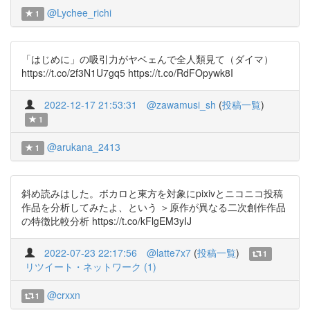
@Lychee_richi
1
「はじめに」の吸引力がヤベェんで全人類見て（ダイマ）
https://t.co/2f3N1U7gq5 https://t.co/RdFOpywk8I
2022-12-17 21:53:31
@zawamusi_sh
(
投稿一覧
)
1
@arukana_2413
1
斜め読みはした。ボカロと東方を対象にpixivとニコニコ投稿
作品を分析してみたよ、という ＞原作が異なる二次創作作品
の特徴比較分析 https://t.co/kFlgEM3yIJ
2022-07-23 22:17:56
@latte7x7
(
投稿一覧
)
1
リツイート・ネットワーク (1)
@crxxn
1