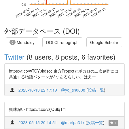
*
*
0.0
2022-08-12
2022-06-25
2022-07-13
2022-07-31
2022-08-18
2022-07-01
2022-07-19
2022-08-06
2022-07-07
2022-07-25
外部データベース (DOI)
Mendeley
DOI Chronograph
Google Scholar
0
Twitter
(8 users, 8 posts, 6 favorites)
https://t.co/wTGY0kdscc 東方Projectとボカロの二次創作には
共通する物語パターンが3つあるらしい。はえー
2023-10-13 22:17:19
@yo_tin0608
(
投稿一覧
)
興味深い https://t.co/vzjQSlqTr1
2023-05-15 20:14:51
@maripa31x
(
投稿一覧
)
1