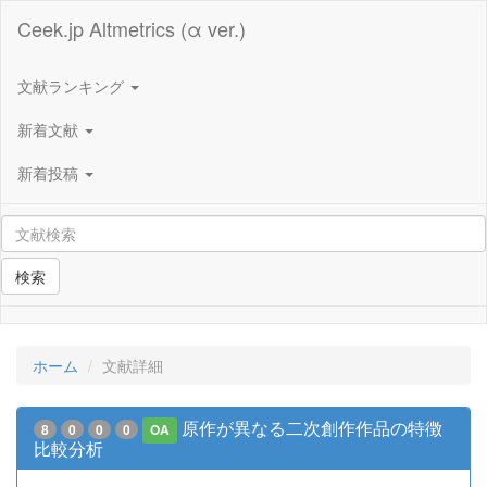
Ceek.jp Altmetrics (α ver.)
文献ランキング
新着文献
新着投稿
検索
ホーム
文献詳細
原作が異なる二次創作作品の特徴
8
0
0
0
OA
比較分析