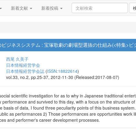
新着文献
新着投稿
ビジネスシステム : 宝塚歌劇の劇場型選抜の仕組み(<特集>ビ
西尾 久美子
日本情報経営学会
日本情報経営学会誌
(
ISSN:18822614
)
vol.33, no.2, pp.25-37, 2012-11-30 (Released:2017-08-07)
 social scientific investigation for as to why in Japanese traditional en
ty performance and survived to this day, with a focus on the structure 
he basis of data, I found three peculiarity points of this business syst
ublic as performances 2) Those performances are opportunities work li
ces and performer's career development processes.