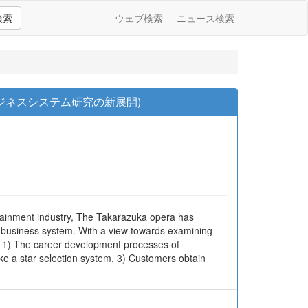
検索
ウェブ検索
ニュース検索
ジネスシステム研究の新展開)
tertainment industry, The Takarazuka opera has
of business system. With a view towards examining
em. 1) The career development processes of
ke a star selection system. 3) Customers obtain