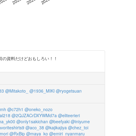
年前の資料だけどおもしろい！！
33
@Mitakoto_
@1936_MIKI
@ryogetsuan
kmh
@c72h1
@oneko_nozo
al218
@2QJZACrDXYWMd7a
@eliteerieri
ha_yk00
@only1sakichan
@beefyaki
@iniyume
voriteshirts9
@aco_38
@kajikajiya
@chez_toi
mori
@RxBip
@maya_ko
@emiri_nyanmaru