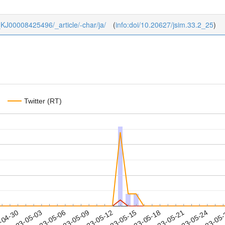
33_KJ00008425496/_article/-char/ja/
(
info:doi/10.20627/jsim.33.2_25
)
Twitter (RT)
2023-05-21
2023-05-24
2023-05
-04-30
2
2023-05-03
2023-05-06
2023-05-09
2023-05-12
2023-05-15
2023-05-18