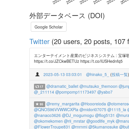
外部データベース (DOI)
Google Scholar
Twitter
(20 users, 20 posts, 107 f
エンターテイメント産業のビジネスシステム : 宝塚
https://t.co/JZCkwBETUz https://t.co/IUSHednfq5
2023-05-13 03:03:01
@hinako_5_
(
投稿一覧
@dramatic_ballet
@mutsuko_themoon
@jun
17
@_211114
@pompomp11173497
@yabo7
@remy_margarita
@Hoooreioda
@otomeros
95
@QNOS96VVWWCXPla
@midori07075
@1115_la
@nanaco3626
@DJ_mogumogu
@flog5131
@mura
@okomekomen
@rii_mrstar
@goodlife_myk
@mana
@FlowerTroupe831
@rnrnmi
@5kumanosuke
@bub