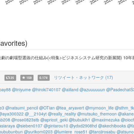
avorites)
歌劇の劇場型選抜の仕組み(<特集>ビジネスシステム研究の新展開) 10
)
リツイート・ネットワーク (17)
25
159
0.174
pay88
@iniyume
@hiroki740107
@aiiland
@azuuuuuun
@PasdechatS
e3
@natsumi_pencil
@OTian
@tea_aryavert
@mymoon_life
@sthm_t
@aya300322
@__2104yt
@really_reality
@mutsuko_themoon
@akane
b208
@rose0823stb
@apricot_geki
@bubukih1
@maximezuka
@oioc
siaraya
@sieben0107
@gintarou10
@ydxd2908hd
@akechibooks
@fa
ububunbun
@yurikom0203
@lumiere_rose51
@tarojirosabu
@atsuno