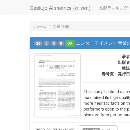
Ceek.jp Altmetrics (α ver.)
文献ランキング
ホーム
文献詳細
エンターテイメント産業の
20
0
0
0
OA
著者
出版者
雑誌
巻号頁・発行日
This study is intend as a
maintained its high quali
more heuristic facts on t
performers open to the p
pleasure from performan
2023-06-23 11:16:20