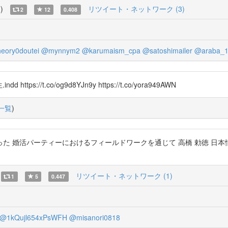
覧
)
リツイート・ネットワーク (3)
2
12
0.408
eory0doutei
@mynnym2
@karumaism_cpa
@satoshimailer
@araba_1
://t.co/og9d8YJn9y https://t.co/yora949AWN
一覧
)
活パーティーにおけるフィールドワークを通じて 高橋 勅徳 日本情報経営学会誌
リツイート・ネットワーク (1)
1
5
0.447
@1kQujl654xPsWFH
@misanori0818