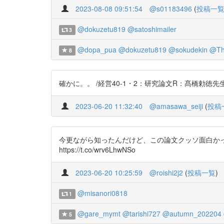
2023-08-08 09:51:54
@s01183496
(
投稿一
@dokuzetu819
@satoshimailer
3
@dopa_pua
@dokuzetu819
@sokudekin
@Th
8
確かに。。 /経営40-1・2：研究論文R：髙橋勅徳先生.indd https
2023-06-20 11:32:40
@amasawa_seiji
(
投稿
今更ながら知ったんだけど、この論文クッソ面白かった 婚
https://t.co/wrv6LhwNSo
2023-06-20 10:25:59
@roishi2j2
(
投稿一覧
)
@misanori0818
1
@gare_mymt
@tarishi727
@autumn_202204
5