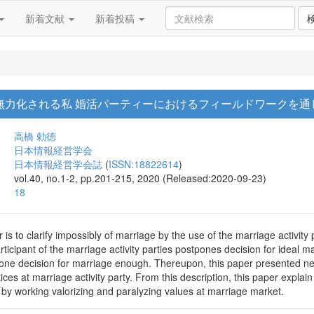
新着文献
新着投稿
無力化される私 婚活パーティーにおけるフィールドワークを通
高橋 勅徳
日本情報経営学会
日本情報経営学会誌
(
ISSN:18822614
)
vol.40, no.1-2, pp.201-215, 2020 (Released:2020-09-23)
18
is to clarify impossibly of marriage by the use of the marriage activity 
articipant of the marriage activity parties postpones decision for ideal
pone decision for marriage enough. Thereupon, this paper presented ne
ces at marriage activity party. From this description, this paper explai
 by working valorizing and paralyzing values at marriage market.