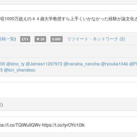
したが、年収1000万超えの４４歳大学教授すら上手くいかなかった経験が論
投稿一覧
)
リツイート・ネットワーク (2)
3
24
0.000
00
@sino_ty
@James11297972
@nanaha_nanoha
@ryouka1046
@F
G5
@iori_chandesu
覧
)
o/TQiWuIlQWv https://t.co/tyrOYc1I3k