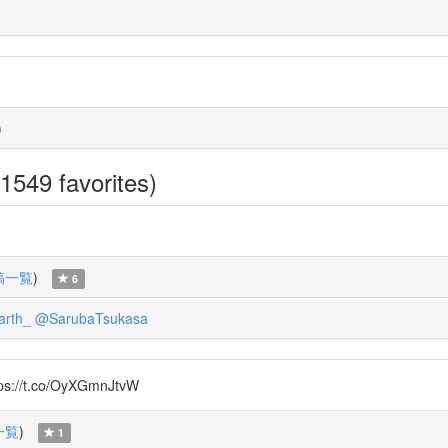
)
1549 favorites)
稿一覧
)
6
arth_
@SarubaTsukasa
//t.co/OyXGmnJtvW
一覧
)
1