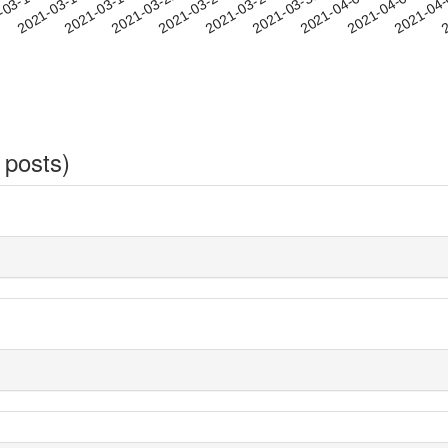
2021-04-03
2021-04-06
2021-04
-03-13
2
2021-03-16
2021-03-19
2021-03-22
2021-03-25
2021-03-28
2021-03-31
 posts)