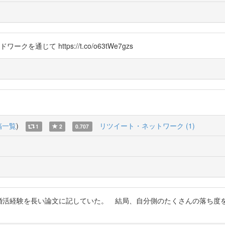
じて https://t.co/o63tWe7gzs
稿一覧
)
リツイート・ネットワーク (1)
1
2
0.707
活おじさんが2年の婚活経験を長い論文に記していた。 結局、自分側のたくさん