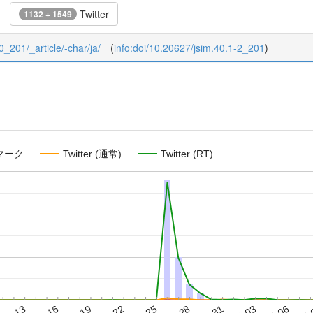
Twitter
1132 + 1549
40_201/_article/-char/ja/
(
info:doi/10.20627/jsim.40.1-2_201
)
マーク
Twitter (通常)
Twitter (RT)