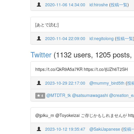
2020-11-06 14:34:00
id:hiroshe
(
投稿一覧
)
[あとで読む]
2020-11-04 22:09:00
id:negitolong
(
投稿一覧
Twitter
(1132 users, 1205 posts, 
https://t.co/QkR9A5a7KR https://t.co/ijUZh6T2SH
2023-10-29 22:17:00
@mummy_bird5th
(
投
@MTDTR_tk
@satsumawagashi
@creation_e
4
@jpiku_m @Toyokeizai ご存じかもしれませんが https:
2023-10-12 19:35:47
@SakiJapanese
(
投稿