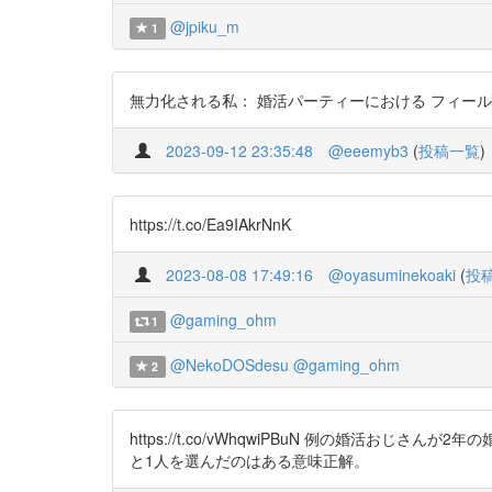
@jpiku_m
1
無力化される私： 婚活パーティーにおける フィールドワークを通
2023-09-12 23:35:48
@eeemyb3
(
投稿一覧
)
https://t.co/Ea9IAkrNnK
2023-08-08 17:49:16
@oyasuminekoaki
(
投
@gaming_ohm
1
@NekoDOSdesu
@gaming_ohm
2
https://t.co/vWhqwiPBuN 例の婚
と1人を選んだのはある意味正解。