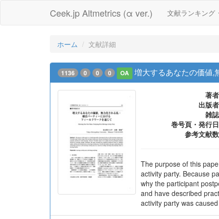
Ceek.jp Altmetrics (α ver.)
文献ランキング
ホーム
文献詳細
増大するあなたの価値,
1136
0
0
0
OA
著者
出版者
雑誌
巻号頁・発行日
参考文献数
The purpose of this paper 
activity party. Because p
why the participant post
and have described practi
activity party was caused