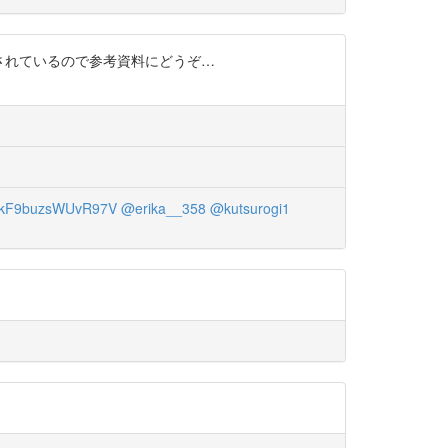
文化されているので参考資料にどうぞ…
kF9buzsWUvR97V
@erika__358
@kutsurogi1