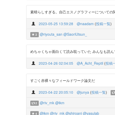
素晴らしすぎる。自己エスノグラフィーについての関心と興味
2023-05-25 13:59:28
@naadam
(
投稿一覧
)
@riyouta_san
@SaoriUtsun_
2
めちゃくちゃ面白くて読み耽っていた みんなも読んで♡ 男性(
2023-04-26 02:04:05
@A_Acht_Reptil
(
投稿
すごく赤裸々なフィールドワーク論文だ
2023-04-22 20:05:10
@junya
(
投稿一覧
)
@riv_mk
@ikm
2
@ikm
@riv_mk
@shiroani
@yasulab
4