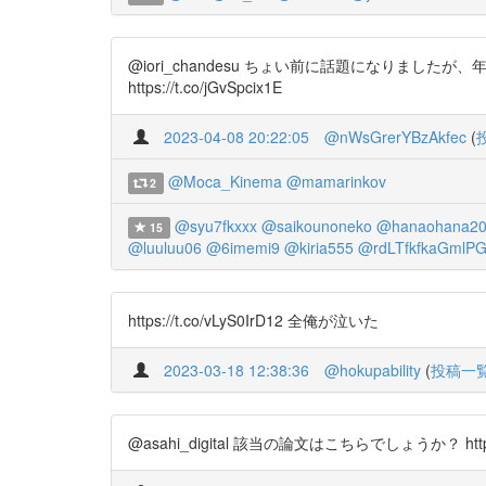
@iori_chandesu ちょい前に話題になりま
https://t.co/jGvSpcix1E
2023-04-08 20:22:05
@nWsGrerYBzAkfec
(
@Moca_Kinema
@mamarinkov
2
@syu7fkxxx
@saikounoneko
@hanaohana20
15
@luuluu06
@6imemi9
@kiria555
@rdLTfkfkaGmlP
https://t.co/vLyS0IrD12 全俺が泣いた
2023-03-18 12:38:36
@hokupability
(
投稿一
@asahi_digital 該当の論文はこちらでしょうか？ https://t.c