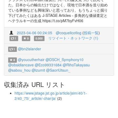
た。日本からの輸出だけではなく、現地で日本酒を造り始め
ている事例なども興味深いと思っており、もうちょっと掘り
下げてみたくはある J-STAGE Articles - 多角的な価値査定と
ヘテラルキーの生成 https://t.co/pM7byFvH06
2023-04-06 00:24:05
@coquelicotlog
(
投稿一覧
)
リツイート・ネットワーク (1)
1
9
0.000
@bn2islander
1
@youcutherhair
@DSCH_Symphony10
8
@obsidiancave
@Eco99331684
@RihoTakayasu
@sabou_hou
@izumit
@SaoriUtsun_
収集済み URL リスト
https://www.jstage.jst.go.jp/article/jsim/40/1-
2/40_75/_article/-char/ja/
(2)