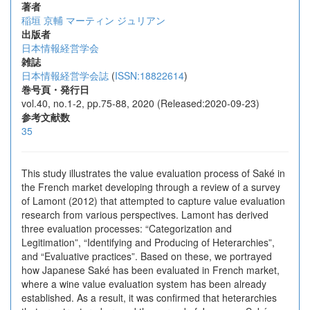
著者
稲垣 京輔
マーティン ジュリアン
出版者
日本情報経営学会
雑誌
日本情報経営学会誌
(
ISSN:18822614
)
巻号頁・発行日
vol.40, no.1-2, pp.75-88, 2020 (Released:2020-09-23)
参考文献数
35
This study illustrates the value evaluation process of Saké in
the French market developing through a review of a survey
of Lamont (2012) that attempted to capture value evaluation
research from various perspectives. Lamont has derived
three evaluation processes: “Categorization and
Legitimation”, “Identifying and Producing of Heterarchies”,
and “Evaluative practices”. Based on these, we portrayed
how Japanese Saké has been evaluated in French market,
where a wine value evaluation system has been already
established. As a result, it was confirmed that heterarchies