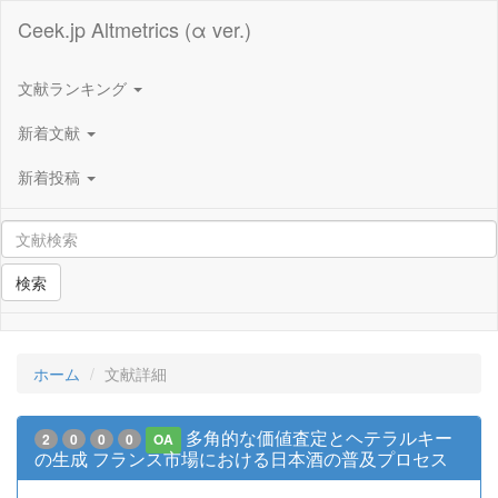
Ceek.jp Altmetrics (α ver.)
文献ランキング
新着文献
新着投稿
検索
ホーム
文献詳細
多角的な価値査定とヘテラルキー
2
0
0
0
OA
の生成 フランス市場における日本酒の普及プロセス