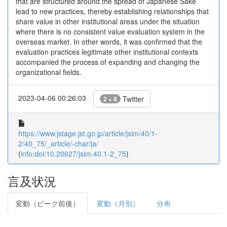
that are structured around the spread of Japanese Saké
lead to new practices, thereby establishing relationships that
share value in other institutional areas under the situation
where there is no consistent value evaluation system in the
overseas market. In other words, it was confirmed that the
evaluation practices legitimate other institutional contexts
accompanied the process of expanding and changing the
organizational fields.
2023-04-06 00:26:03
Twitter
2 + 8
https://www.jstage.jst.go.jp/article/jsim/40/1-
2/40_75/_article/-char/ja/
(
info:doi/10.20627/jsim.40.1-2_75
)
言及状況
変動（ピーク前後）
変動（月別）
分布