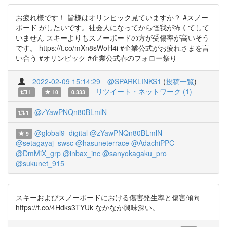
お疲れ様です！ 皆様はオリンピック見ていますか？ #スノー
ボード がしたいです。社会人になってから怪我が怖くてして
いません スキーよりもスノーボードの方が受傷率が高いそう
です。 https://t.co/mXn8sWoH4i #企業公式がお疲れさまを言
い合う #オリンピック #企業公式春のフォロー祭り
2022-02-09 15:14:29
@SPARKLINKS1
(
投稿一覧
)
リツイート・ネットワーク (1)
1
10
0.333
@zYawPNQn80BLmlN
1
@global9_digital
@zYawPNQn80BLmlN
9
@setagayaj_swsc
@hasuneterrace
@AdachiPPC
@DmMiX_grp
@inbax_inc
@sanyokagaku_pro
@sukunet_915
スキーおよびスノーボードにおける傷害発生率と傷害傾向
https://t.co/4Hdks3TYUk なかなか興味深い。