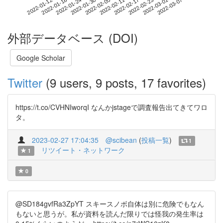
2022-03-01
2022-01-12
2022-01-30
2022-02-17
2022-03-07
2022-01-18
2022-02-05
2022-02-23
2022-01-24
2022-02-11
外部データベース (DOI)
Google Scholar
Twitter
(9 users, 9 posts, 17 favorites)
https://t.co/CVHNIworqI なんかjstageで調査報告出てきてワロ
タ。
2023-02-27 17:04:35
@scibean
(
投稿一覧
)
1
リツイート・ネットワーク
1
0
@SD184gvfRa3ZpYT スキースノボ自体は別に危険でもなん
もないと思うが。私が資料を読んだ限りでは怪我の発生率は