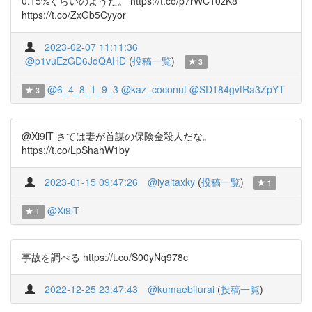
0.15%くらいのようだ。 https://t.co/p7rWC10zK8
https://t.co/ZxGb5Cyyor
2023-02-07 11:11:36
@p1vuEzGD6JdQAHD
(
投稿一覧
)
3
@6_4_8_1_9_3
@kaz_coconut
@SD184gvfRa3ZpYT
3
@Xi9lT さては妻が首謀の保険金殺人だな。
https://t.co/LpShahW1by
2023-01-15 09:47:26
@iyaitaxky
(
投稿一覧
)
1
@Xi9lT
1
事故を調べる https://t.co/S00yNq978c
2022-12-25 23:47:43
@kumaebifurai
(
投稿一覧
)