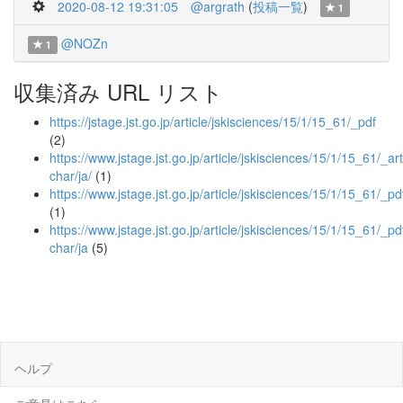
2020-08-12 19:31:05
@argrath
(
投稿一覧
)
1
@NOZn
1
収集済み URL リスト
https://jstage.jst.go.jp/article/jskisciences/15/1/15_61/_pdf
(2)
https://www.jstage.jst.go.jp/article/jskisciences/15/1/15_61/_art
char/ja/
(1)
https://www.jstage.jst.go.jp/article/jskisciences/15/1/15_61/_pd
(1)
https://www.jstage.jst.go.jp/article/jskisciences/15/1/15_61/_pdf
char/ja
(5)
ヘルプ