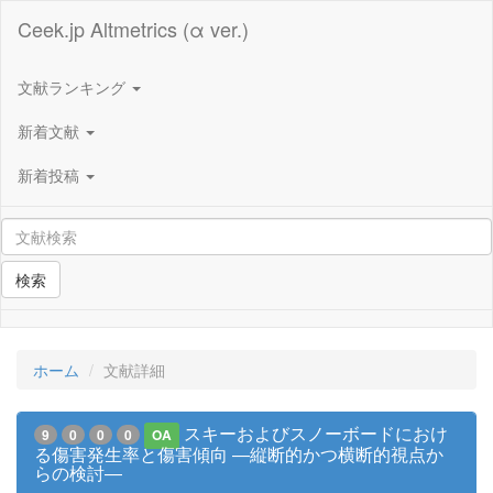
Ceek.jp Altmetrics (α ver.)
文献ランキング
新着文献
新着投稿
検索
ホーム
文献詳細
スキーおよびスノーボードにおけ
9
0
0
0
OA
る傷害発生率と傷害傾向 ―縦断的かつ横断的視点か
らの検討―