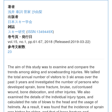
著者
浅井 泰詞
菅家 沙由梨
出版者
日本スキー学会
雑誌
スキー研究
(
ISSN:1349449X
)
巻号頁・発行日
vol.15, no.1, pp.61-67, 2018 (Released:2019-03-22)
参考文献数
23
The aim of this study was to examine and compare the
trends among skiing and snowboarding injuries. We tallied
the total annual number of visitors to 3 ski areas over the
past 3 years and investigated the number of persons who
developed sprain, bone fracture, bruise, cut/contused
wound, bone dislocation, and other injuries. We also
examined the details of the individual injury types, and
calculated the rate of blows to the head and the usage of
helmets. As a result, it was found that the incidence of sprain
was higher for skiing, and that of bone fracture and