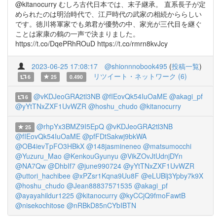
@kitanocurry むしろ古代日本では、末子継承。 直系長子が定
められたのは明治時代で、江戸時代の武家の相続かららしい
です。徳川将軍家でも弟君が優勢の中、家光が三代目を継ぐ
ことは家康の鶴の一声で決まりました。
https://t.co/DqePRhROuD https://t.co/rmrn8kvJcy
2023-06-25 17:08:17
@shionnnobook495
(
投稿一覧
)
リツイート・ネットワーク (6)
6
25
0.490
@vKDJeoGRA2tl3NB
@fIEovQk54IuOaME
@akagi_pf
6
@yYtTNxZXF1UvWZR
@hoshu_chudo
@kitanocurry
@rhpYx3BMZ9I5EpQ
@vKDJeoGRA2tl3NB
25
@fIEovQk54IuOaME
@pfFDtSakwj9bkWA
@OB4ievTpFO3HBkX
@148jasmineneo
@matsumocchi
@Yuzuru_Mao
@KenkouGyunyu
@VikZOvJtUdnjDYn
@NA7Qw
@DhbIf7
@june990724
@yYtTNxZXF1UvWZR
@uttori_hachibee
@xPZsr1Kqna9Uu8F
@eLUBlj3Ypby7k9X
@hoshu_chudo
@Jean88837571535
@akagi_pf
@ayayahildur1225
@kitanocurry
@kyCCjQ9fmoFawtB
@nisekochitose
@nRBkD85nCYbIBTN