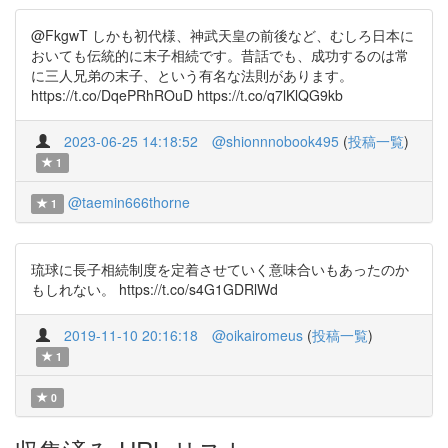
@FkgwT しかも初代様、神武天皇の前後など、むしろ日本に
おいても伝統的に末子相続です。昔話でも、成功するのは常
に三人兄弟の末子、という有名な法則があります。
https://t.co/DqePRhROuD https://t.co/q7lKlQG9kb
2023-06-25 14:18:52
@shionnnobook495
(
投稿一覧
)
1
@taemin666thorne
1
琉球に長子相続制度を定着させていく意味合いもあったのか
もしれない。 https://t.co/s4G1GDRlWd
2019-11-10 20:16:18
@oikairomeus
(
投稿一覧
)
1
0