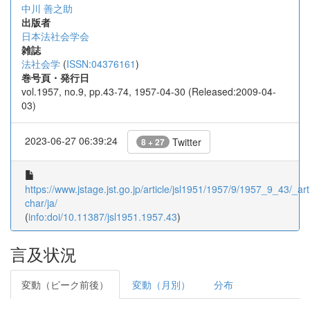
中川 善之助
出版者
日本法社会学会
雑誌
法社会学
(
ISSN:04376161
)
巻号頁・発行日
vol.1957, no.9, pp.43-74, 1957-04-30 (Released:2009-04-
03)
2023-06-27 06:39:24
Twitter
8 + 27
https://www.jstage.jst.go.jp/article/jsl1951/1957/9/1957_9_43/_arti
char/ja/
(
info:doi/10.11387/jsl1951.1957.43
)
言及状況
変動（ピーク前後）
変動（月別）
分布