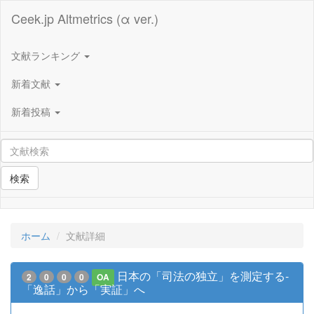
Ceek.jp Altmetrics (α ver.)
文献ランキング
新着文献
新着投稿
検索
ホーム
文献詳細
日本の「司法の独立」を測定する-
2
0
0
0
OA
「逸話」から「実証」へ