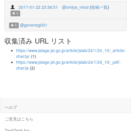
2017-01-22 23:36:51
@omiya_mirai
(
投稿一覧
)
1
@geneneg001
1
収集済み URL リスト
https://www.jstage.jst.go.jp/article/jslab/24/1/24_10/_article/-
char/ja/
(1)
https://www.jstage.jst.go.jp/article/jslab/24/1/24_10/_pdf/-
char/ja
(2)
ヘルプ
ご意見はこちら
TechTech Inc.