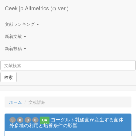
Ceek.jp Altmetrics (α ver.)
文献ランキング
新着文献
新着投稿
検索
ホーム
文献詳細
ヨーグルト乳酸菌が産生する菌体
3
0
0
0
OA
外多糖の利用と培養条件の影響