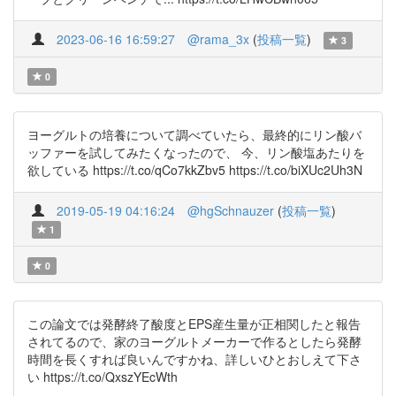
2023-06-16 16:59:27
@rama_3x
(
投稿一覧
)
3
0
ヨーグルトの培養について調べていたら、最終的にリン酸バ
ッファーを試してみたくなったので、 今、リン酸塩あたりを
欲している https://t.co/qCo7kkZbv5 https://t.co/biXUc2Uh3N
2019-05-19 04:16:24
@hgSchnauzer
(
投稿一覧
)
1
0
この論文では発酵終了酸度とEPS産生量が正相関したと報告
されてるので、家のヨーグルトメーカーで作るとしたら発酵
時間を長くすれば良いんですかね、詳しいひとおしえて下さ
い https://t.co/QxszYEcWth