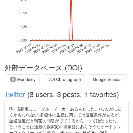
0.50
0.25
0.00
2023-07-06
2023-05-19
2023-06-06
2023-06-24
2023-07-12
2023-05-25
2023-06-12
2023-06-30
2023-05-31
2023-06-18
外部データベース (DOI)
Mendeley
DOI Chronograph
Google Scholar
0
Twitter
(3 users, 3 posts, 1 favorites)
R-1培養用にヨーグルトメーカーあるんだった。(なんかに効
くかもしれない)多糖体の生産に関しては温度条件があるが、
至適温度だと雑菌の問題がでてくるから...って話だったな。
ということは逸般の誤家庭の御家庭にありそうなオートクレ
ーブとクリーンベンチで... https://t.co/LHwCBwh065