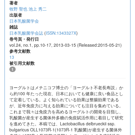
著者
牧野 聖也
池上 秀二
出版者
日本乳酸菌学会
雑誌
日本乳酸菌学会誌
(
ISSN:1343327X
)
巻号頁・発行日
vol.24, no.1, pp.10-17, 2013-03-15 (Released:2015-05-21)
参考文献数
13
被引用文献数
1
ヨーグルトはメチニコフ博士の「ヨーグルト不老長寿説」か
ら約100 年たった現在、日本においても健康に良い食品とし
て定着している。よく知られている効果は整腸効果である
が、近年免疫力に与える効果についても注目を集めている。
これまで我々は免疫力を高めるヨーグルトの開発を目指し、
乳酸菌が産生する菌体外多糖の免疫賦活作用に着目して研究
を進めてきた。本稿では、Lactobacillus delbrueckii ssp.
bulgaricus OLL1073R-1(1073R-1 乳酸菌)が産生する菌体外