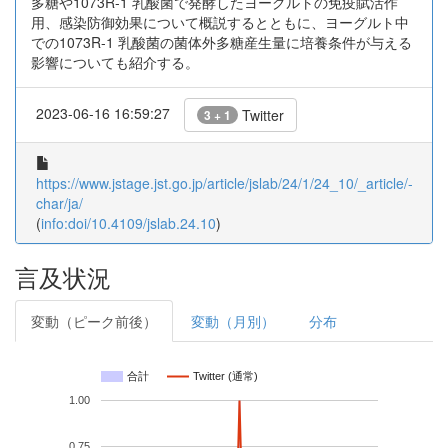
多糖や1073R-1 乳酸菌で発酵したヨーグルトの免疫賦活作
用、感染防御効果について概説するとともに、ヨーグルト中
での1073R-1 乳酸菌の菌体外多糖産生量に培養条件が与える
影響についても紹介する。
2023-06-16 16:59:27
Twitter
3 + 1
https://www.jstage.jst.go.jp/article/jslab/24/1/24_10/_article/-
char/ja/
(
info:doi/10.4109/jslab.24.10
)
言及状況
変動（ピーク前後）
変動（月別）
分布
合計
Twitter (通常)
1.00
0.75