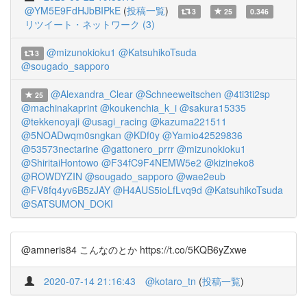
@YM5E9FdHJbBIPkE
(
投稿一覧
)
3
25
0.346
リツイート・ネットワーク (3)
@mizunokioku1
@KatsuhikoTsuda
3
@sougado_sapporo
@Alexandra_Clear
@Schneeweitschen
@4ti3ti2sp
25
@machinakaprint
@koukenchia_k_i
@sakura15335
@tekkenoyaji
@usagi_racing
@kazuma221511
@5NOADwqm0sngkan
@KDf0y
@Yamio42529836
@53573nectarine
@gattonero_prrr
@mizunokioku1
@ShiritaiHontowo
@F34fC9F4NEMW5e2
@kizineko8
@ROWDYZIN
@sougado_sapporo
@wae2eub
@FV8fq4yv6B5zJAY
@H4AUS5ioLfLvq9d
@KatsuhikoTsuda
@SATSUMON_DOKI
@amneris84 こんなのとか https://t.co/5KQB6yZxwe
2020-07-14 21:16:43
@kotaro_tn
(
投稿一覧
)