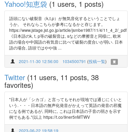
Yahoo!知恵袋
(1 users, 1 posts)
語頭にない破裂音（k,t,p）が無気音化するということでしょ
うか。 それならこちらが参考になるかと存じます。
https://www.jstage.jst.go.jp/article/jsmbe1987/11/4/11_4_2/_pdf
《日本語のk, t, p等の破裂音は, sなどの摩擦音と同様に, 欧米
語の場合や中国語の有気音に比べて破裂の度合いが弱い. 日本
語の場合, 語頭ではやや強 ...
2021-11-30 12:56:00
1034500791
(
投稿一覧
)
Twitter
(11 users, 11 posts, 38
favorites)
"日本人が「シカゴ」と言ってもそれが現地では通じにくいと
いう.・・・日本語の無声化発音がかえって英語の発音の邪魔
になる例であるが, 同時に, これは日本語の子音の弱さを示す
例でもある."(以上 https://t.co/9ner5nMTWV
2023-06-22 19:58:19