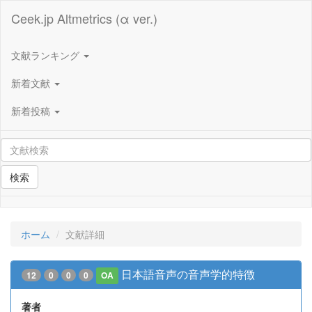
Ceek.jp Altmetrics (α ver.)
文献ランキング
新着文献
新着投稿
検索
ホーム
文献詳細
日本語音声の音声学的特徴
12
0
0
0
OA
著者