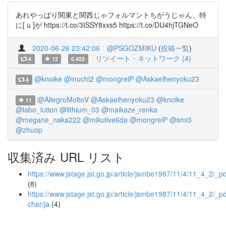
あれやっぱり関東と関西じゃフォルマントちがうじゃん、特
に[ u ]が https://t.co/3ISSY8xxs5 https://t.co/DU4hjTGNeO
2020-06-26 23:42:06
@PSGOZMIKU
(
投稿一覧
)
リツイート・ネットワーク (4)
4
12
0.452
@knoike
@inuchi2
@mongrelP
@Askaelhenyoku23
4
@AllegroMoltoV
@Askaelhenyoku23
@knoike
11
@labo_lution
@lithium_03
@maikaze_renka
@megane_naka222
@mikulive6da
@mongrelP
@smi3
@zhuop
収集済み URL リスト
https://www.jstage.jst.go.jp/article/jsmbe1987/11/4/11_4_2/_pd
(8)
https://www.jstage.jst.go.jp/article/jsmbe1987/11/4/11_4_2/_pd
char/ja
(4)