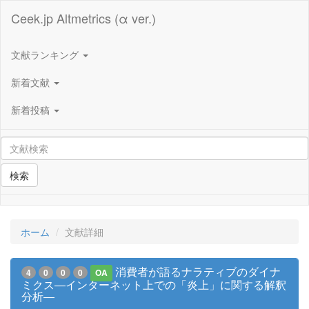
Ceek.jp Altmetrics (α ver.)
文献ランキング
新着文献
新着投稿
検索
ホーム
文献詳細
消費者が語るナラティブのダイナ
4
0
0
0
OA
ミクス―インターネット上での「炎上」に関する解釈
分析―