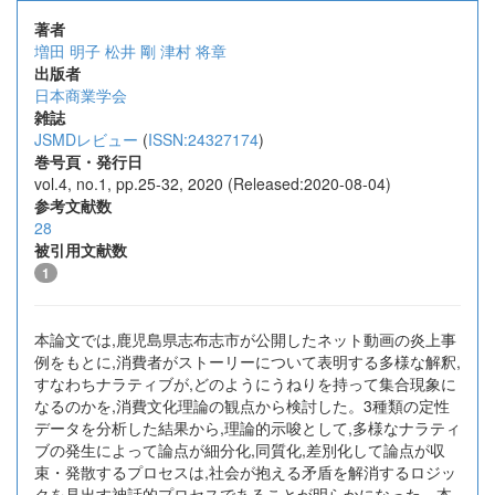
著者
増田 明子
松井 剛
津村 将章
出版者
日本商業学会
雑誌
JSMDレビュー
(
ISSN:24327174
)
巻号頁・発行日
vol.4, no.1, pp.25-32, 2020 (Released:2020-08-04)
参考文献数
28
被引用文献数
1
本論文では,鹿児島県志布志市が公開したネット動画の炎上事
例をもとに,消費者がストーリーについて表明する多様な解釈,
すなわちナラティブが,どのようにうねりを持って集合現象に
なるのかを,消費文化理論の観点から検討した。3種類の定性
データを分析した結果から,理論的示唆として,多様なナラティ
ブの発生によって論点が細分化,同質化,差別化して論点が収
束・発散するプロセスは,社会が抱える矛盾を解消するロジッ
クを見出す神話的プロセスであることが明らかになった。本