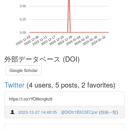
0.50
0.25
0.00
2024-01-16
2023-11-29
2023-12-17
2024-01-04
2024-01-22
2023-12-05
2023-12-23
2024-01-10
2023-12-11
2023-12-29
外部データベース (DOI)
Google Scholar
Twitter
(4 users, 5 posts, 2 favorites)
https://t.co/rYO8kmgkz8
2023-12-27 14:48:05
@DiDtr1B3C5ECpxr
(
投稿一覧
)