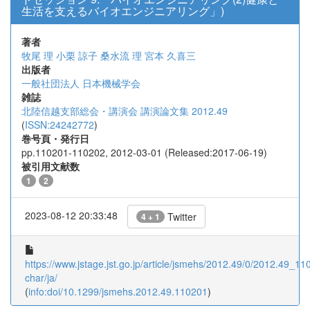
生活を支えるバイオエンジニアリング」)
著者
牧尾 理
小栗 諒子
桑水流 理
宮本 久喜三
出版者
一般社団法人 日本機械学会
雑誌
北陸信越支部総会・講演会 講演論文集 2012.49
(
ISSN:24242772
)
巻号頁・発行日
pp.110201-110202, 2012-03-01 (Released:2017-06-19)
被引用文献数
1
2
2023-08-12 20:33:48
Twitter
4 + 1
https://www.jstage.jst.go.jp/article/jsmehs/2012.49/0/2012.49_110
char/ja/
(
info:doi/10.1299/jsmehs.2012.49.110201
)