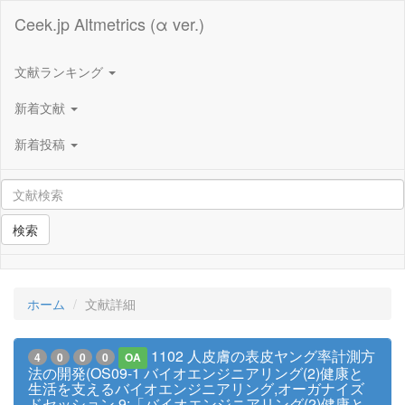
Ceek.jp Altmetrics (α ver.)
文献ランキング
新着文献
新着投稿
検索
ホーム
文献詳細
1102 人皮膚の表皮ヤング率計測方
4
0
0
0
OA
法の開発(OS09-1 バイオエンジニアリング(2)健康と
生活を支えるバイオエンジニアリング,オーガナイズ
ドセッション 9:「バイオエンジニアリング(2)健康と