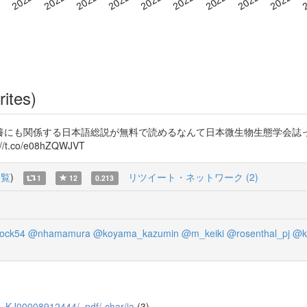
rites)
にも関係する日本語総説が無料で読めるなんて日本微生物生態学会誌ってす
s://t.co/e08hZQWJVT
一覧
)
リツイート・ネットワーク (2)
1
12
0.213
ock54
@nhamamura
@koyama_kazumin
@m_keiki
@rosenthal_pj
@k
/28_KJ00008912444/_pdf/-char/ja
(3)