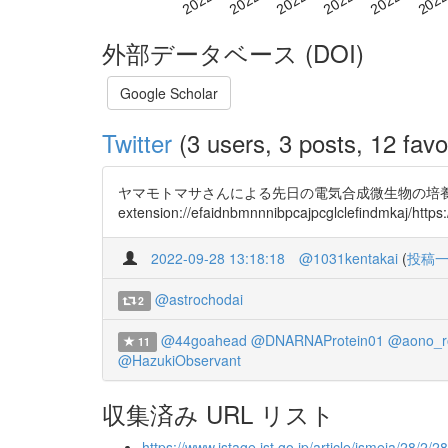
外部データベース (DOI)
Google Scholar
Twitter
(3 users, 3 posts, 12 favo
ヤマモトマサさんによる先日の電気合成微生物の培養
extension://efaidnbmnnnibpcajpcglclefindmkaj/http
2022-09-28 13:18:18
@1031kentakai
(
投稿
@astrochodai
2
@44goahead
@DNARNAProtein01
@aono_r
11
@HazukiObservant
収集済み URL リスト
https://www.jstage.jst.go.jp/article/jsmeja/28/2