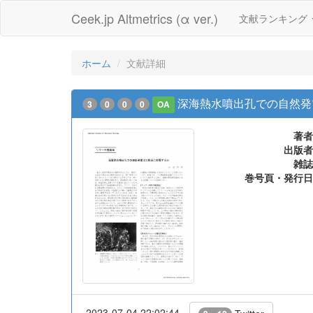
Ceek.jp Altmetrics (α ver.)
文献ランキング
ホーム
文献詳細
深海熱水噴出孔での自然発
3
0
0
0
OA
著者
出版者
雑誌
巻号頁・発行日
2023-07-04 22:02:44