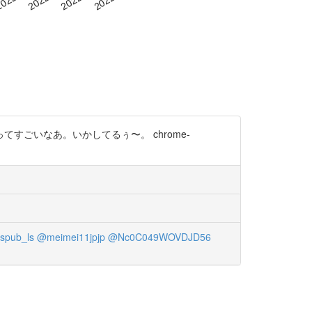
ごいなあ。いかしてるぅ〜。 chrome-
spub_ls
@meimei11jpjp
@Nc0C049WOVDJD56