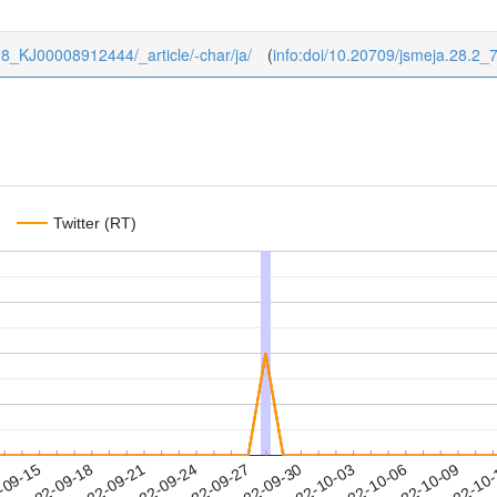
2/28_KJ00008912444/_article/-char/ja/
(
info:doi/10.20709/jsmeja.28.2_
Twitter (RT)
2022-10-06
2022-10-09
2022-10
-09-15
2
2022-09-18
2022-09-21
2022-09-24
2022-09-27
2022-09-30
2022-10-03