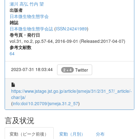
瀬川 高弘
竹内 望
出版者
日本微生物生態学会
雑誌
日本微生物生態学会誌
(
ISSN:24241989
)
巻号頁・発行日
vol.31, no.2, pp.57-64, 2016-09-01 (Released:2017-04-07)
参考文献数
64
2023-07-31 18:03:44
Twitter
2 + 4
https://www.jstage.jst.go.jp/article/jsmeja/31/2/31_57/_article/-
char/ja/
(
info:doi/10.20709/jsmeja.31.2_57
)
言及状況
変動（ピーク前後）
変動（月別）
分布