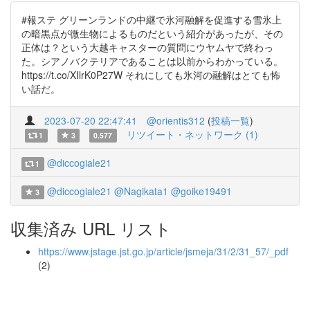
#報ステ グリーンランドの中継で氷河融解を促進する雪氷上
の暗黒点が微生物によるものだという紹介があったが、その
正体は？という大越キャスターの質問にウヤムヤで終わっ
た。シアノバクテリアであることは以前からわかっている。
https://t.co/XIlrK0P27W それにしても氷河の融解はとても怖
い話だ。
2023-07-20 22:47:41
@orientis312
(
投稿一覧
)
リツイート・ネットワーク (1)
1
3
0.577
@diccogiale21
1
@diccogiale21
@Nagikata1
@goike19491
3
収集済み URL リスト
https://www.jstage.jst.go.jp/article/jsmeja/31/2/31_57/_pdf
(2)