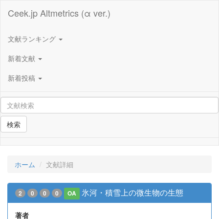
Ceek.jp Altmetrics (α ver.)
文献ランキング
新着文献
新着投稿
検索
ホーム
文献詳細
氷河・積雪上の微生物の生態
2
0
0
0
OA
著者