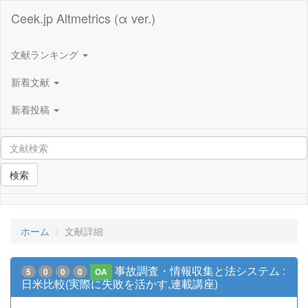
Ceek.jp Altmetrics (α ver.)
文献ランキング
新着文献
新着投稿
検索
ホーム
文献詳細
事故調査・情報収集と法システム :
5
0
0
0
OA
日米比較(実際に失敗を活かす,連載講座)