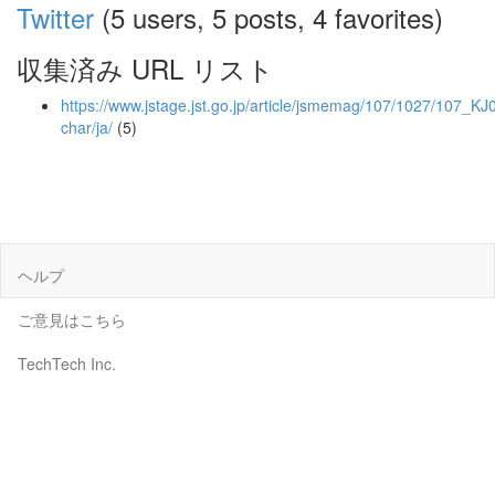
Twitter
(5 users, 5 posts, 4 favorites)
収集済み URL リスト
https://www.jstage.jst.go.jp/article/jsmemag/107/1027/107_KJ
char/ja/
(5)
ヘルプ
ご意見はこちら
TechTech Inc.