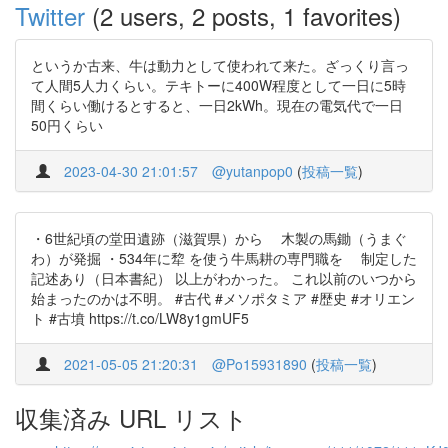
Twitter
(2 users, 2 posts, 1 favorites)
というか古来、牛は動力として使われて来た。ざっくり言っ
て人間5人力くらい。テキトーに400W程度として一日に5時
間くらい働けるとすると、一日2kWh。現在の電気代で一日
50円くらい
2023-04-30 21:01:57
@yutanpop0
(
投稿一覧
)
・6世紀頃の堂田遺跡（滋賀県）から 木製の馬鋤（うまぐ
わ）が発掘 ・534年に犂 を使う牛馬耕の専門職を 制定した
記述あり（日本書紀） 以上がわかった。 これ以前のいつから
始まったのかは不明。 #古代 #メソポタミア #歴史 #オリエン
ト #古墳 https://t.co/LW8y1gmUF5
2021-05-05 21:20:31
@Po15931890
(
投稿一覧
)
収集済み URL リスト