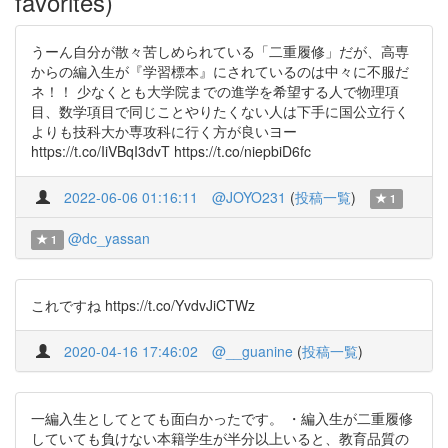
favorites)
うーん自分が散々苦しめられている「二重履修」だが、高専
からの編入生が『学習標本』にされているのは中々に不服だ
ネ！！ 少なくとも大学院までの進学を希望する人で物理項
目、数学項目で同じことやりたくない人は下手に国公立行く
よりも技科大か専攻科に行く方が良いヨー
https://t.co/IiVBqI3dvT https://t.co/niepbiD6fc
2022-06-06 01:16:11
@JOYO231
(
投稿一覧
)
1
@dc_yassan
1
これですね https://t.co/YvdvJiCTWz
2020-04-16 17:46:02
@__guanine
(
投稿一覧
)
一編入生としてとても面白かったです。 ・編入生が二重履修
していても負けない本籍学生が半分以上いると、教育品質の