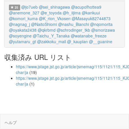
@jo7ueb
@sei_shinagawa
@acupofhottea9
25
@anemone_327
@e_toyoda
@h_iijima
@kankuui
@komori_kuma
@K_rion_Vkosen
@Masayuk82744873
@nagnag_j
@NaitoShiomi
@nashu_Bianchi
@nqomorita
@oyakata2438
@qkrbmd
@schrodinger_tkb
@smorizawa
@soyengine
@Taichu_Y_Tanaka
@watanabe_freeze
@yutamaru_gt
@zakkoku_mail
@_kauplan
@__guanine
収集済み URL リスト
https://www.jstage.jst.go.jp/article/jsmemag/115/1121/115_KJ
char/ja
(19)
https://www.jstage.jst.go.jp/article/jsmemag/115/1121/115_K
char/ja
(1)
ヘルプ