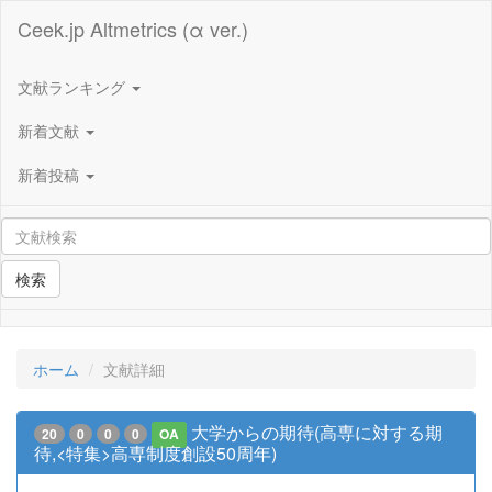
Ceek.jp Altmetrics (α ver.)
文献ランキング
新着文献
新着投稿
検索
ホーム
文献詳細
大学からの期待(高専に対する期
20
0
0
0
OA
待,<特集>高専制度創設50周年)