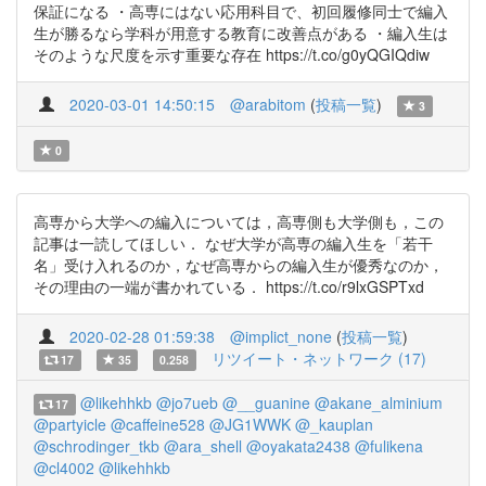
保証になる ・高専にはない応用科目で、初回履修同士で編入
生が勝るなら学科が用意する教育に改善点がある ・編入生は
そのような尺度を示す重要な存在 https://t.co/g0yQGIQdiw
2020-03-01 14:50:15
@arabitom
(
投稿一覧
)
3
0
高専から大学への編入については，高専側も大学側も，この
記事は一読してほしい． なぜ大学が高専の編入生を「若干
名」受け入れるのか，なぜ高専からの編入生が優秀なのか，
その理由の一端が書かれている． https://t.co/r9lxGSPTxd
2020-02-28 01:59:38
@implict_none
(
投稿一覧
)
リツイート・ネットワーク (17)
17
35
0.258
@likehhkb
@jo7ueb
@__guanine
@akane_alminium
17
@partyicle
@caffeine528
@JG1WWK
@_kauplan
@schrodinger_tkb
@ara_shell
@oyakata2438
@fulikena
@cl4002
@likehhkb