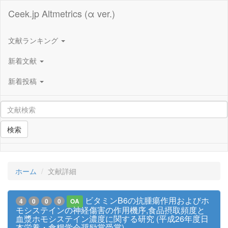
Ceek.jp Altmetrics (α ver.)
文献ランキング
新着文献
新着投稿
検索
ホーム
文献詳細
ビタミンB6の抗腫瘍作用およびホ
4
0
0
0
OA
モシステインの神経傷害の作用機序,食品摂取頻度と
血漿ホモシステイン濃度に関する研究 (平成26年度日
本栄養・食糧学会奨励賞受賞)