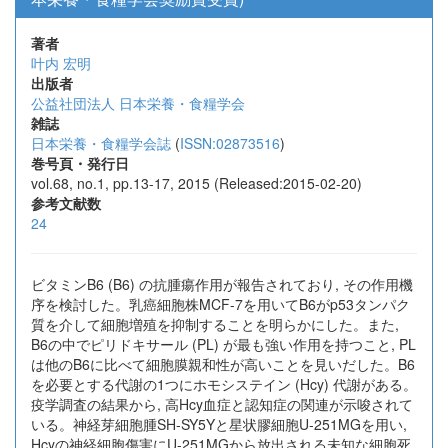
著者
叶内 宏明
出版者
公益社団法人 日本栄養・食糧学会
雑誌
日本栄養・食糧学会誌
(
ISSN:02873516
)
巻号頁・発行日
vol.68, no.1, pp.13-17, 2015 (Released:2015-02-20)
参考文献数
24
ビタミンB6 (B6) の抗腫瘍作用が報告されており, その作用機
序を検討した。乳癌細胞株MCF-7を用いてB6がp53タンパク
質を介して細胞増殖を抑制することを明らかにした。また,
B6の中でピリドキサール (PL) が最も強い作用を持つこと, PL
は他のB6に比べて細胞膜親和性が高いことを見いだした。B6
を必要とする代謝の1つにホモシステイン (Hcy) 代謝がある。
疫学調査の結果から, 高Hcy血症と認知症の関連が示唆されて
いる。神経芽細胞腫SH-SY5Yと星状膠細胞U-251MGを用い,
Hcyの神経細胞傷害にU-251MGから放出される未知な細胞死