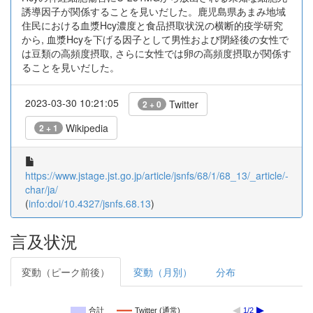
誘導因子が関係することを見いだした。鹿児島県あまみ地域
住民における血漿Hcy濃度と食品摂取状況の横断的疫学研究
から, 血漿Hcyを下げる因子として男性および閉経後の女性で
は豆類の高頻度摂取, さらに女性では卵の高頻度摂取が関係す
ることを見いだした。
2023-03-30 10:21:05
Twitter
2 + 0
Wikipedia
2 + 1
https://www.jstage.jst.go.jp/article/jsnfs/68/1/68_13/_article/-
char/ja/
(
info:doi/10.4327/jsnfs.68.13
)
言及状況
変動（ピーク前後）
変動（月別）
分布
合計
Twitter (通常)
1/2