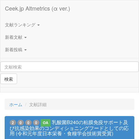
Ceek.jp Altmetrics (α ver.)
文献ランキング
新着文献
新着投稿
検索
ホーム
文献詳細
乳酸菌B240の粘膜免疫サポート及
2
0
0
0
OA
び抗感染効果のコンディショニングフードとしての応
用 (令和元年度日本栄養・食糧学会技術賞受賞)