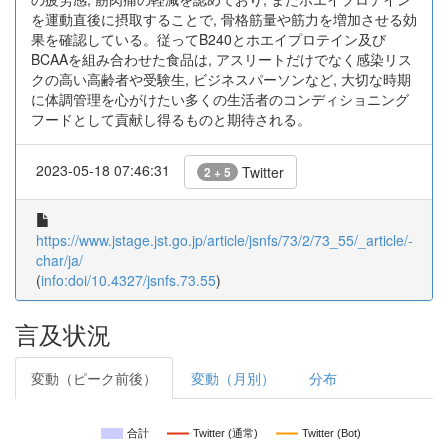
を運動直後に摂取することで, 骨格筋量や筋力を増加させる効
果を確認している。従ってB240とホエイプロテイン及び
BCAAを組み合わせた食品は, アスリートだけでなく感染リス
クの高い高齢者や受験生, ビジネスパーソンなど, 大切な時期
に体調管理を心がけたい多くの生活者のコンディショニング
フードとして貢献し得るものと期待される。
2023-05-18 07:46:31
Twitter
2 + 5
https://www.jstage.jst.go.jp/article/jsnfs/73/2/73_55/_article/-
char/ja/
(
info:doi/10.4327/jsnfs.73.55
)
言及状況
変動（ピーク前後）
変動（月別）
分布
合計
Twitter (通常)
Twitter (Bot)