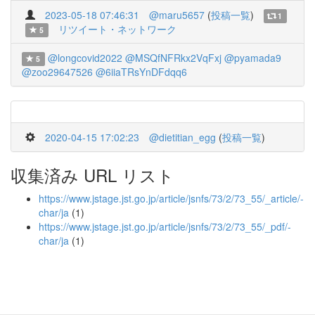
2023-05-18 07:46:31
@maru5657
(
投稿一覧
)
1
リツイート・ネットワーク
5
@longcovid2022
@MSQfNFRkx2VqFxj
@pyamada9
5
@zoo29647526
@6iiaTRsYnDFdqq6
2020-04-15 17:02:23
@dietitian_egg
(
投稿一覧
)
収集済み URL リスト
https://www.jstage.jst.go.jp/article/jsnfs/73/2/73_55/_article/-
char/ja
(1)
https://www.jstage.jst.go.jp/article/jsnfs/73/2/73_55/_pdf/-
char/ja
(1)