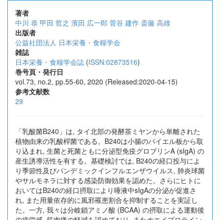
著者
中川 恭
甲田 哲之
濱田 広一郎
菅谷 建作
斎藤 高雄
出版者
公益社団法人 日本栄養・食糧学会
雑誌
日本栄養・食糧学会誌
(
ISSN:02873516
)
巻号頁・発行日
vol.73, no.2, pp.55-60, 2020 (Released:2020-04-15)
参考文献数
29
「乳酸菌B240」は, タイ北部の発酵茶ミヤンから単離された
植物由来の乳酸桿菌である。B240は小腸のパイエル板から取
り込まれ, 生菌と死菌ともに分泌型免疫グロブリンA (sIgA) の
産生誘導活性を有する。基礎検討では, B240の経口投与によ
り季節性及びパンデミックインフルエンザウイルス, 肺炎球菌
やサルモネラに対する感染防御効果を認めた。さらにヒトに
おいてはB240の経口摂取により唾液中sIgAの分泌が促進さ
れ, また用量依存的に風邪罹患割合を抑制することを実証し
た。一方, 我々は分岐鎖アミノ酸 (BCAA) の摂取による運動後
の疲労感, 筋肉痛の軽減を認めており, またホエイプロテイン