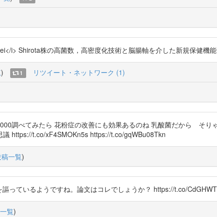
bacillus casei</i> Shirota株の高菌数，高密度化技術と脳腸軸を介した新規保健機能
覧
)
リツイート・ネットワーク (1)
1
000調べてみたら 花粉症の改善にも効果あるのね 乳酸菌だから そり
.co/xF4SMOKn5s https://t.co/gqWBu08Tkn
投稿一覧
)
謳っているようですね。論文はコレでしょうか？ https://t.co/CdGHWT
一覧
)