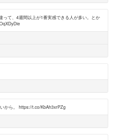
違って、4週間以上が1番実感できる人が多い。とか
qXDyDie
s://t.co/KbAh3xrPZg