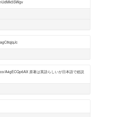
mUdMk5SWgv
gC8qjqJc
ps://t.co/A4gECQp6AX 原著は英語らしいが日本語で総説