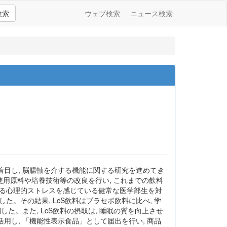
検索
ウェブ検索
ニュース検索
境改善作用に着目し, 脳腸軸を介する機能に関する研究を進めてき
使用原料や培養技術等の改良を行い, これまでの飲料
よる心理的ストレスを感じている健常な医学部生を対
た。その結果, LcS飲料はプラセボ飲料に比べ, 学
。また, LcS飲料の摂取は, 睡眠の質を向上させ
し, 「機能性表示食品」として届出を行い, 商品