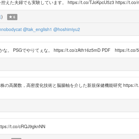
実験しています。 https://t.co/TJoKpcU5z3 https://t.co/
覧
)
6
nobodycat
@tak_english1
@hoshimiyu2
ぇな。 https://t.co/zAth16z5mD PDF https://t.co/5a
casei</i> Shirota株の高菌数，高密度化技術と脳腸軸を介した新規保健機能研究 htt
//t.co/cRQJ9gknNN