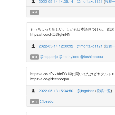
2022-05-14 14:35:14
@moritako1121
(
投稿
0
もうちょっと新しい、しかも日本語見つけた。 総説 Lact
https://t.co/cRQJ9gknNN
2022-05-14 12:39:32
@moritako1121
(
投稿
@hopperjp
@methylone
@toshimabou
3
https://t.co/7P77Af8IYx 噂に聞い
https://t.co/gNecnboqou
2022-05-13 15:34:56
@jingnicks
(
投稿一覧
)
@besdon
1