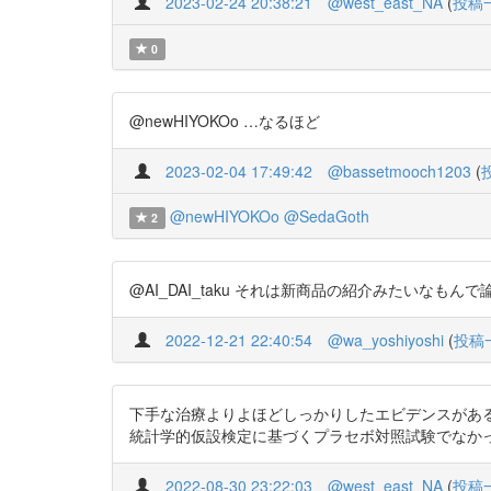
2023-02-24 20:38:21
@west_east_NA
(
投稿
0
@newHIYOKOo …なるほど
2023-02-04 17:49:42
@bassetmooch1203
(
@newHIYOKOo
@SedaGoth
2
@AI_DAI_taku それは新商品の紹介みたいなもんで論文と
2022-12-21 22:40:54
@wa_yoshiyoshi
(
投稿
下手な治療よりよほどしっかりしたエビデンスがある
統計学的仮設検定に基づくプラセボ対照試験でなかったことが悔や
2022-08-30 23:22:03
@west_east_NA
(
投稿