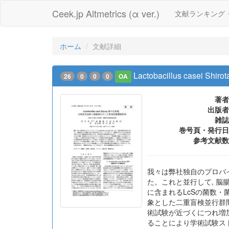
Ceek.jp Altmetrics (α ver.)
文献ランキング
ホーム
文献詳細
Lactobacillus ca
26
0
0
0
OA
著者
出版者
雑誌
巻号頁・発行日
参考文献数
我々は弊社独自のプロバイオテ
た。これと並行して, 脳
に含まれるLcSの菌数
象とした二重盲検並行群間
術試験が近づくにつれ増加
ることにより学術試験ス