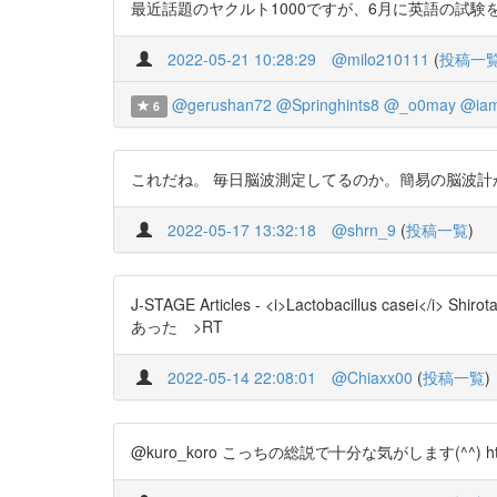
最近話題のヤクルト1000ですが、6月に英語の試験を控えた夫婦でも
2022-05-21 10:28:29
@milo210111
(
投稿一
@gerushan72
@Springhints8
@_o0may
@iam
6
これだね。 毎日脳波測定してるのか。簡易の脳波計かな。 PSGでやりて
2022-05-17 13:32:18
@shrn_9
(
投稿一覧
)
J-STAGE Articles - <i>Lactobacillus 
あった >RT
2022-05-14 22:08:01
@Chiaxx00
(
投稿一覧
)
@kuro_koro こっちの総説で十分な気がします(^^) https: