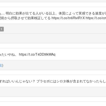
… 明白に効果が出てる人がいる以上、体質によって実感できる速度が
果検証してる https://t.co/tn6RivlR1X https://t.co/ccO
1
。 https://t.co/T4DD9lkWAq
覧
)
いいんじゃない？ プラセボにはシロタ株が含まれてなかったらしいから。 http
)