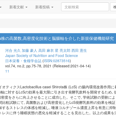
新着文献
新着投稿
sei Shirota株の高菌数,高密度化技術と脳腸軸を介した新規保健機能研究
河合 光久
加藤 豪人
高田 麻衣
星 亮太郎
西田 憲生
Japan Society of Nutrition and Food Science
日本栄養・食糧学会誌
(
ISSN:02873516
)
vol.74, no.2, pp.75-78, 2021 (Released:2021-04-14)
11
ィクスLactobacillus casei Shirota株 (LcS) の腸内環
腸軸に対するLcSの効果を最大限に引き出す発酵乳飲料を開発するため, 
・菌密度をさらに向上させることに成功した。そこで, 学術試験の受験に
比較試験にて, 高菌数および高密度化したLcS発酵乳飲料の効果を検証し
するストレスの体感を軽減し, 唾液コルチゾール濃度上昇を有意に抑制した
トレスに伴う睡眠状態の悪化を軽減することを見出した。以上の成果を活用