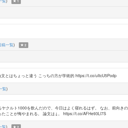
一覧
)
1
投稿一覧
)
2
はちょっと違う こっちの方が学術的 https://t.co/uItcU5Podp
一覧
)
ヤクルト1000を飲んだので、今日はよく寝れるはず。 なお、前向き
まれる。 論文は↓。 https://t.co/AFHe93Ll7S
一覧
)
2