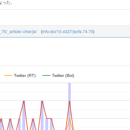
なった。
_75/_article/-char/ja/
(
info:doi/10.4327/jsnfs.74.75
)
Twitter (RT)
Twitter (Bot)