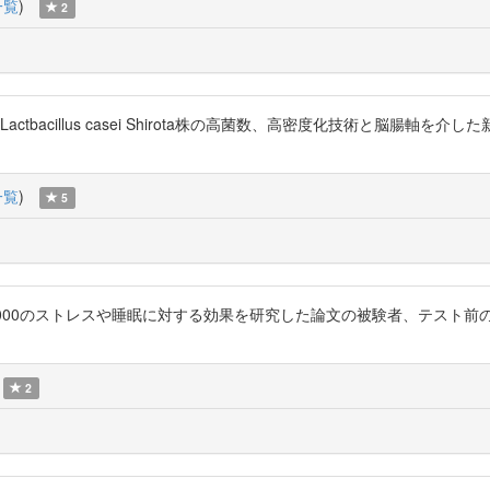
一覧
)
2
bacillus casei Shirota株の高菌数、高密度化技術と脳腸軸を介
一覧
)
5
てたけどヤクルト1000のストレスや睡眠に対する効果を研究した論文の被験者、テ
2