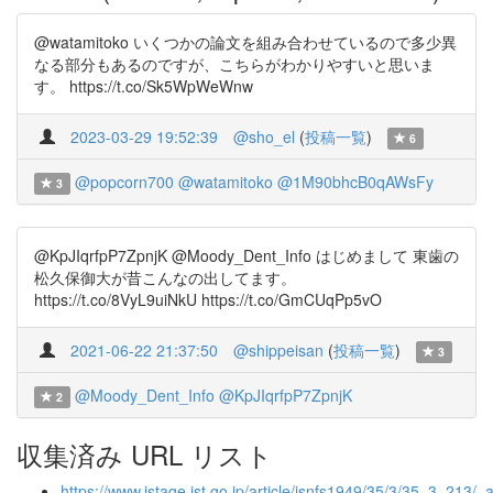
@watamitoko いくつかの論文を組み合わせているので多少異
なる部分もあるのですが、こちらがわかりやすいと思いま
す。 https://t.co/Sk5WpWeWnw
2023-03-29 19:52:39
@sho_el
(
投稿一覧
)
6
@popcorn700
@watamitoko
@1M90bhcB0qAWsFy
3
@KpJIqrfpP7ZpnjK @Moody_Dent_Info はじめまして 東歯の
松久保御大が昔こんなの出してます。
https://t.co/8VyL9uiNkU https://t.co/GmCUqPp5vO
2021-06-22 21:37:50
@shippeisan
(
投稿一覧
)
3
@Moody_Dent_Info
@KpJIqrfpP7ZpnjK
2
収集済み URL リスト
https://www.jstage.jst.go.jp/article/jsnfs1949/35/3/35_3_213/_ar