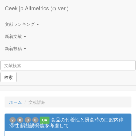
Ceek.jp Altmetrics (α ver.)
文献ランキング
新着文献
新着投稿
検索
ホーム
文献詳細
食品の付着性と摂食時の口腔内停
2
0
0
0
OA
滞性 齲蝕誘発能を考慮して