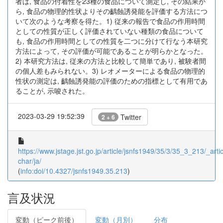
者は, 食品の付着性を23種の食品について測定し, その結果か
ら, 食品の物理的性状よりその齲蝕誘発能を評価する方法につ
いて次のような考察を得た。1) 従来の報告で食品の作用時間
としての性質が正しく評価されていない種類の食品について
も, 食品の作用時間としての性質を二つに分けて行なう本研究
方法によって, その評価が可能であることが明らかとなった。
2) 本研究方法は, 従来の方法と比較して簡単であり, 被験者間
の個人差もみられない。3) レオメーターによる食品の物理的
性状の測定は, 齲蝕誘発能の評価のための指標として有用であ
ることが, 示唆された。
2023-03-29 19:52:39
Twitter
2 + 6
https://www.jstage.jst.go.jp/article/jsnfs1949/35/3/35_3_213/_artic
char/ja/
(
info:doi/10.4327/jsnfs1949.35.213
)
言及状況
変動（ピーク前後）
変動（月別）
分布