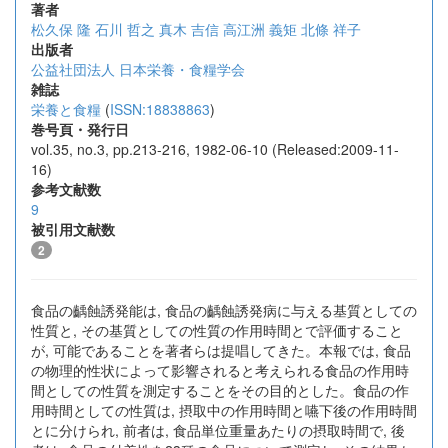
著者
松久保 隆
石川 哲之
真木 吉信
高江洲 義矩
北條 祥子
出版者
公益社団法人 日本栄養・食糧学会
雑誌
栄養と食糧
(
ISSN:18838863
)
巻号頁・発行日
vol.35, no.3, pp.213-216, 1982-06-10 (Released:2009-11-
16)
参考文献数
9
被引用文献数
2
食品の齲蝕誘発能は, 食品の齲蝕誘発病に与える基質としての
性質と, その基質としての性質の作用時間とで評価すること
が, 可能であることを著者らは提唱してきた。本報では, 食品
の物理的性状によって影響されると考えられる食品の作用時
間としての性質を測定することをその目的とした。食品の作
用時間としての性質は, 摂取中の作用時間と嚥下後の作用時間
とに分けられ, 前者は, 食品単位重量あたりの摂取時間で, 後