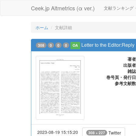
Ceek.jp Altmetrics (α ver.)
文献ランキング
ホーム
文献詳細
Letter to the Editor:Reply
308
0
0
0
OA
著者
出版者
雑誌
巻号頁・発行日
参考文献数
2023-08-19 15:15:20
Twitter
308 + 227