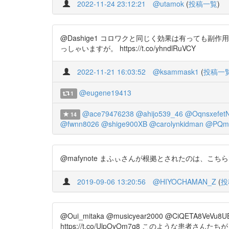
2022-11-24 23:12:21
@utamok
(
投稿一覧
)
@Dashige1 コロワクと同じく効果は有って
っしゃいますが。 https://t.co/yhndlRuVCY
2022-11-21 16:03:52
@ksammask1
(
投稿一
@eugene19413
1
@ace79476238
@ahijo539_46
@Oqnsxefet
14
@fwnn8026
@shige900XB
@carolynkidman
@PQmJ
@mafynote まふぃさんが根拠とされたのは、こちらでしょうか？
2019-09-06 13:20:56
@HIYOCHAMAN_Z
(
投
@Oui_mitaka @musicyear2000 @Ci
https://t.co/UlpOyOm7q8 このよ