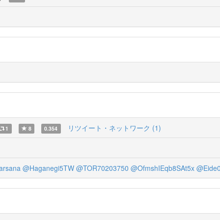
リツイート・ネットワーク (1)
1
8
0.354
arsana
@Haganegi5TW
@TOR70203750
@OfmshIEqb8SAt5x
@Eide