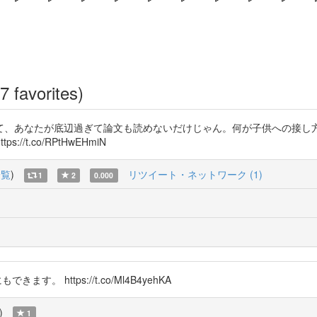
7 favorites)
くて、あなたが底辺過ぎて論文も読めないだけじゃん。何が子供への接し
https://t.co/RPtHwEHmiN
一覧
)
リツイート・ネットワーク (1)
1
2
0.000
できます。 https://t.co/Ml4B4yehKA
)
1