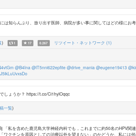
も副作用には知らんぷり、放り出す医師、病院が多い事に関してはどの様に
覧
)
リツイート・ネットワーク (1)
1
17
0.267
N4vtGm
@B4Ina
@lT5nni622epfite
@drive_mania
@eugene19413
@ki
5ikLuUvxsDo
 https://t.co/Ci1hylOqqc
稿一覧
)
QETA8VeVu8UBj 「私を含めた鹿児島大学神経内科でも，これまでに約50名の
うな患者さんたちが「ワクチンを原因としての治療以外を望まない」のかどうか、