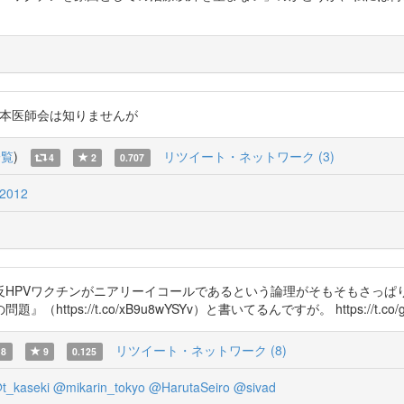
2012 日本医師会は知りませんが
一覧
)
リツイート・ネットワーク (3)
4
2
0.707
2012
反HPVワクチンがニアリーイコールであるという論理がそもそもさっぱ
://t.co/xB9u8wYSYv）と書いてるんですが。 https://t.co/gV
リツイート・ネットワーク (8)
8
9
0.125
t_kaseki
@mikarin_tokyo
@HarutaSeiro
@sivad