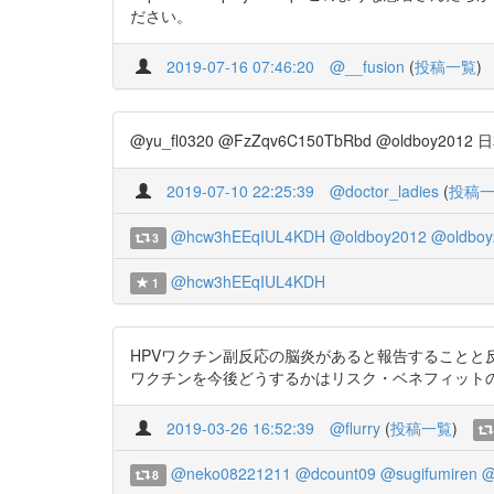
ださい。
2019-07-16 07:46:20
@__fusion
(
投稿一覧
)
@yu_fl0320 @FzZqv6C150TbRbd @oldboy
2019-07-10 22:25:39
@doctor_ladies
(
投稿
@hcw3hEEqIUL4KDH
@oldboy2012
@oldboy
3
@hcw3hEEqIUL4KDH
1
HPVワクチン副反応の脳炎があると報告することと
ワクチンを今後どうするかはリスク・ベネフィットの問題』（https
2019-03-26 16:52:39
@flurry
(
投稿一覧
)
@neko08221211
@dcount09
@sugifumiren
@
8