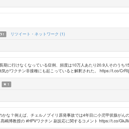
リツイート・ネットワーク (1)
1
に行けなくなっている症例、頻度は10万人あたり20.9人そのうち15.6人
チン非接種にも起こっていると解釈された。 https://t.co/CrRIj8
1
いのかな？例えば、チェルノブイリ原発事故では4年目に小児甲状腺がん
髙嶋博教授の #HPVワクチン 副反応に関するコメント https://t.co/GkJMmERLtq