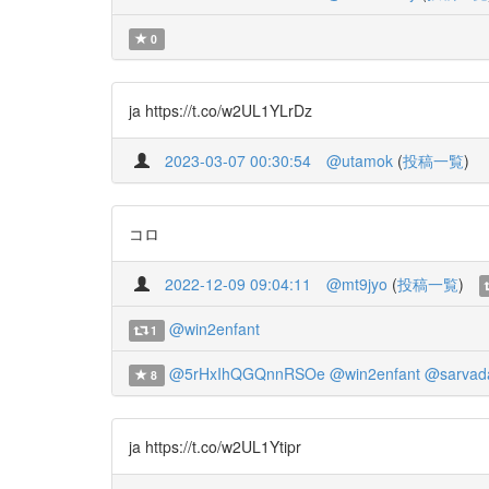
0
ja https://t.co/w2UL1YLrDz
2023-03-07 00:30:54
@utamok
(
投稿一覧
)
コロ
2022-12-09 09:04:11
@mt9jyo
(
投稿一覧
)
@win2enfant
1
@5rHxIhQGQnnRSOe
@win2enfant
@sarvad
8
ja https://t.co/w2UL1Ytipr