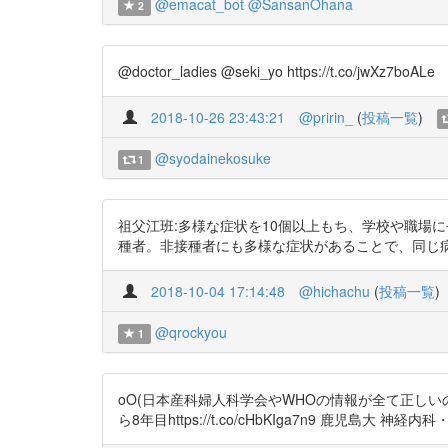
@emacat_bot
@SansanOhana
2
@doctor_ladies @seki_yo https://t.co/jwXz7boALe
2018-10-26 23:43:21
@pririn_
(
投稿一覧
)
@syodainekosuke
1
祖父江班:多様な症状を10個以上もち、学校や職場に長期
種者。非接種者にも多様な症状があることで、同じ病気がワク
2018-10-04 17:14:48
@hichachu
(
投稿一覧
)
@qrockyou
1
oO(日本産科婦人科学会やWHOの情報が全て正し
ら8年目https://t.co/cHbKIga7n9 鹿児島大 神経内科・