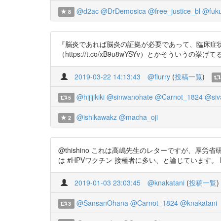
@d2ac
@DrDemosica
@free_justice_bl
@fuk
8
『脳炎であれば脳炎の証拠が必要であって、臨床症
（https://t.co/xB9u8wYSYv）とかそういうの挙げて
2019-03-22 14:13:43
@flurry
(
投稿一覧
)
@hijijikiki
@sinwanohate
@Carnot_1824
@siv
5
@ishikawakz
@macha_oji
2
@thishino これは高嶋先生のレターですが、厚
は #HPVワクチン 接種者に多い、と論じています。 https:/
2019-01-03 23:03:45
@knakatani
(
投稿一覧
)
@SansanOhana
@Carnot_1824
@knakatani
3