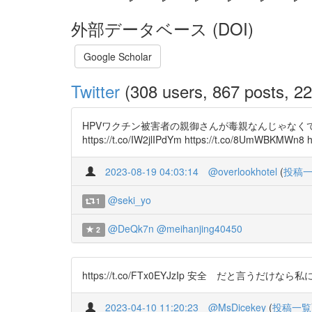
外部データベース (DOI)
Google Scholar
Twitter
(308 users, 867 posts, 22
HPVワクチン被害者の親御さんが毒親なんじゃな
https://t.co/IW2jlIPdYm https://t.co/8UmWBKMWn8 
2023-08-19 04:03:14
@overlookhotel
(
投稿
@seki_yo
1
@DeQk7n
@meihanjing40450
2
https://t.co/FTx0EYJzIp 安全 だと言うだけなら私にも
2023-04-10 11:20:23
@MsDicekey
(
投稿一覧