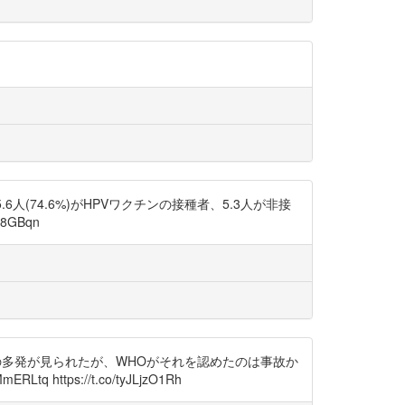
(74.6%)がHPVワクチンの接種者、5.3人が非接
GBqn
の多発が見られたが、WHOがそれを認めたのは事故か
 https://t.co/tyJLjzO1Rh