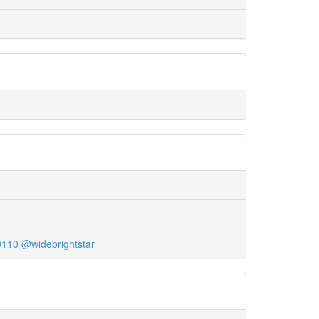
0110
@widebrightstar