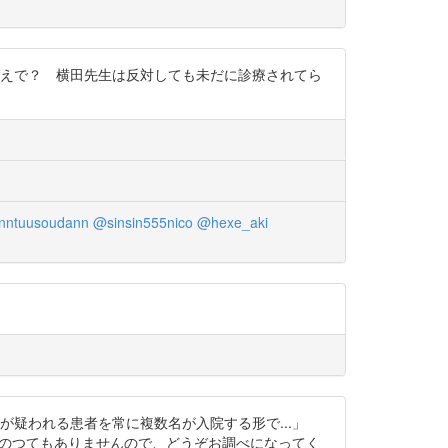
お考えで？ 横田先生は反対しても未だに診療されてら
nntuusoudann
@sinsin555nico
@hexe_aki
HPV関連が疑われる患者を常に複数名が入院する形で...」
私には何のつてもありませんので、どうぞお調べになってく