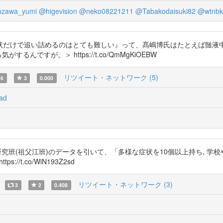
uzawa_yumi
@higevision
@neko08221211
@Tabakodaisuki82
@wtnbk
状だけで追い詰めるのはとても難しい』って、髙嶋博氏はたとえば髄液
る気がするんですが。＞ https://t.co/QmMgKiOEBW
リツイート・ネットワーク (5)
6
3
0.000
ad
労省研究班(祖父江班)のデータを引いて、「多様な症状を10個以上持ち, 学
/t.co/WiN193Z2sd
リツイート・ネットワーク (3)
3
2
0.408