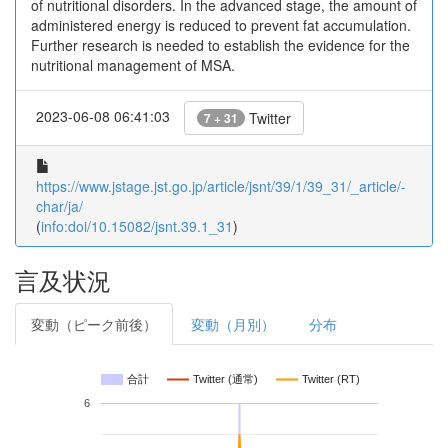
of nutritional disorders. In the advanced stage, the amount of
administered energy is reduced to prevent fat accumulation.
Further research is needed to establish the evidence for the
nutritional management of MSA.
2023-06-08 06:41:03
Twitter
7 + 31
https://www.jstage.jst.go.jp/article/jsnt/39/1/39_31/_article/-
char/ja/
(
info:doi/10.15082/jsnt.39.1_31
)
言及状況
変動（ピーク前後）
変動（月別）
分布
合計
Twitter (通常)
Twitter (RT)
6