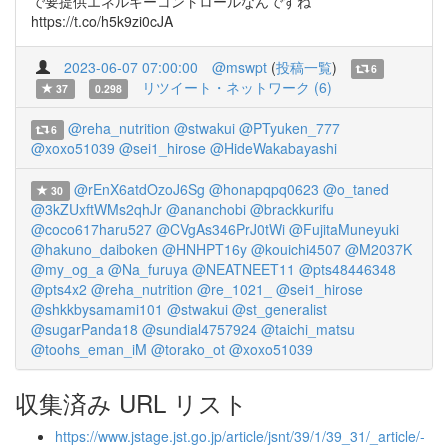
で要提供エネルギーコントロールなんですね
https://t.co/h5k9zi0cJA
2023-06-07 07:00:00
@mswpt
(
投稿一覧
)
6
リツイート・ネットワーク (6)
37
0.298
@reha_nutrition
@stwakui
@PTyuken_777
6
@xoxo51039
@sei1_hirose
@HideWakabayashi
@rEnX6atdOzoJ6Sg
@honapqpq0623
@o_taned
30
@3kZUxftWMs2qhJr
@ananchobi
@brackkurifu
@coco617haru527
@CVgAs346PrJ0tWi
@FujitaMuneyuki
@hakuno_daiboken
@HNHPT16y
@kouichi4507
@M2037K
@my_og_a
@Na_furuya
@NEATNEET11
@pts48446348
@pts4x2
@reha_nutrition
@re_1021_
@sei1_hirose
@shkkbysamami101
@stwakui
@st_generalist
@sugarPanda18
@sundial4757924
@taichi_matsu
@toohs_eman_iM
@torako_ot
@xoxo51039
収集済み URL リスト
https://www.jstage.jst.go.jp/article/jsnt/39/1/39_31/_article/-