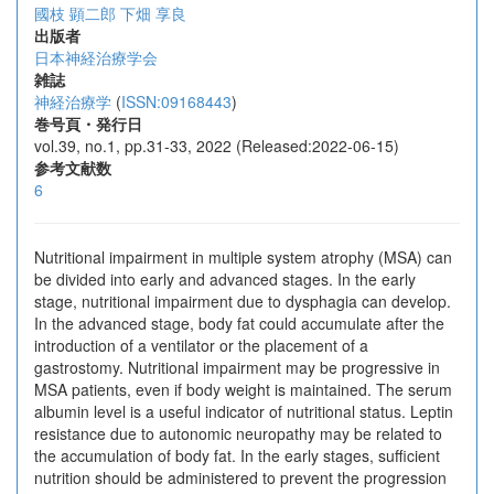
國枝 顕二郎
下畑 享良
出版者
日本神経治療学会
雑誌
神経治療学
(
ISSN:09168443
)
巻号頁・発行日
vol.39, no.1, pp.31-33, 2022 (Released:2022-06-15)
参考文献数
6
Nutritional impairment in multiple system atrophy (MSA) can
be divided into early and advanced stages. In the early
stage, nutritional impairment due to dysphagia can develop.
In the advanced stage, body fat could accumulate after the
introduction of a ventilator or the placement of a
gastrostomy. Nutritional impairment may be progressive in
MSA patients, even if body weight is maintained. The serum
albumin level is a useful indicator of nutritional status. Leptin
resistance due to autonomic neuropathy may be related to
the accumulation of body fat. In the early stages, sufficient
nutrition should be administered to prevent the progression