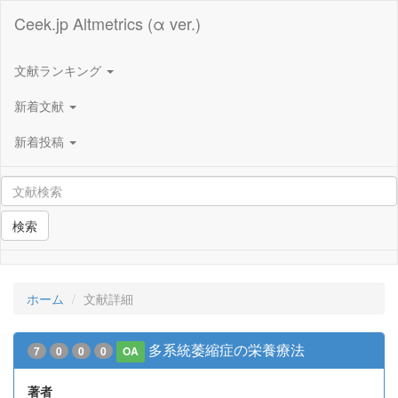
Ceek.jp Altmetrics (α ver.)
文献ランキング
新着文献
新着投稿
検索
ホーム
文献詳細
多系統萎縮症の栄養療法
7
0
0
0
OA
著者