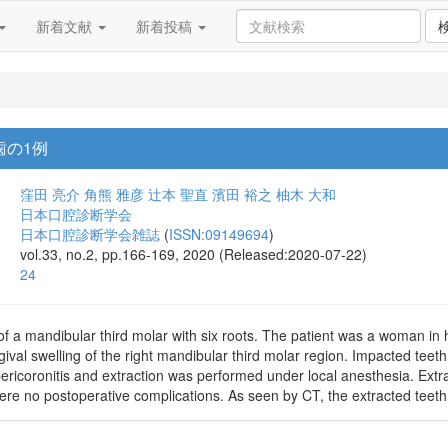
新着文献
新着投稿
歯の1例
窪田 亮介
角熊 雅彦
辻本 聖直
濱田 裕之
柚木 大和
日本口腔診断学会
日本口腔診断学会雑誌
(
ISSN:09149694
)
vol.33, no.2, pp.166-169, 2020 (Released:2020-07-22)
24
of a mandibular third molar with six roots. The patient was a woman in h
ngival swelling of the right mandibular third molar region. Impacted tee
ricoronitis and extraction was performed under local anesthesia. Extr
ere no postoperative complications. As seen by CT, the extracted teeth