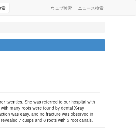
検索
ウェブ検索
ニュース検索
er twenties. She was referred to our hospital with
th with many roots were found by dental X-ray
action was easy, and no fracture was observed in
 revealed 7 cusps and 6 roots with 5 root canals.