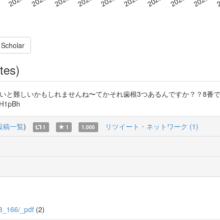
 Scholar
tes)
もってないと難しいかもしれませんね〜てかそれ歯根3つあるんですか？？8
H1pBh
投稿一覧
)
リツイート・ネットワーク (1)
1
1
1.000
/33_166/_pdf
(2)