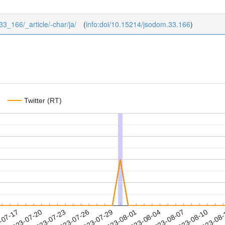
/33_166/_article/-char/ja/
(
info:doi/10.15214/jsodom.33.166
)
Twitter (RT)
2023-08-07
2023-08-10
2023-08
-07-17
2
2023-07-20
2023-07-23
2023-07-26
2023-07-29
2023-08-01
2023-08-04