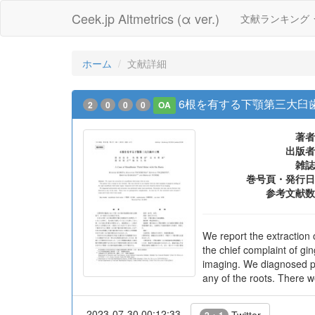
Ceek.jp Altmetrics (α ver.)
文献ランキング
ホーム
文献詳細
6根を有する下顎第三大臼
2
0
0
0
OA
著者
出版者
雑誌
巻号頁・発行日
参考文献数
We report the extraction 
the chief complaint of gi
imaging. We diagnosed pe
any of the roots. There w
2023-07-30 00:12:33