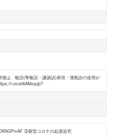
の特徴は、敬語(尊敬語・謙譲語)表現・漢熟語の使用が
co/af8AMcqJpT
/jKCKNGPmAF ③新型コロナの起源追究