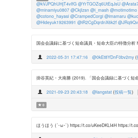
@kVJPQhUHjT4vIfG
@YrTGOZq6UtEqJsU
@Arata
@minamiyu0807
@CkjIzsn
@i_mash
@motimotimo
@cotono_hayasi
@CrampedCorgi
@imamaru
@kuo
@Hideyuk19263991
@iR2CgDqrdnX6k2f
@JRq9Q
国会会議録に基づく短命議員・短命大臣の特徴分析 https://t
2022-05-31 17:47:16
@0kEt8YDnF0bv2my
(
掛谷英紀・大南勝 (2019). 「国会会議録に基づく短命議員
2021-09-23 20:43:18
@langstat
(
投稿一覧
)
0
ほうほう (´･ω･`) https://t.co/uKeeDKLI4H https://t.c