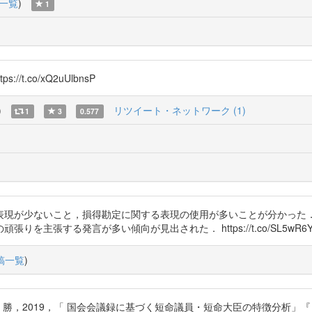
一覧
)
1
t.co/xQ2uUlbnsP
)
リツイート・ネットワーク (1)
1
3
0.577
表現が少ないこと，損得勘定に関する表現の使用が多いことが分かった
主張する発言が多い傾向が見出された． https://t.co/SL5wR6Y
稿一覧
)
，2019，「 国会会議録に基づく短命議員・短命大臣の特徴分析」『 知能と情