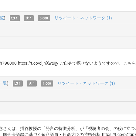
覧
)
リツイート・ネットワーク (1)
1
1
0.000
n @smith796000 https://t.co/cIjnXwt9jy ご自身で探せな
一覧
)
リツイート・ネットワーク (1)
1
1
1.000
上念さんは、掛谷教授の「発言の特徴分析」が「視聴者の会」の役に立つ
づく短命議員・短命大臣の特徴分析 https://t.co/pZfqp9dzYF htt