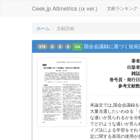
Ceek.jp Altmetrics (α ver.)
文献ランキング
ホーム
文献詳細
国会会議録に基づく短命
378
0
0
0
OA
著者
出版者
雑誌
巻号頁・発行日
参考文献数
本論文では,国会会議録
大量当選したいわゆる「
な違いが見られるかを分
でどのような違いが見ら
イズ法による学習をそれぞ
定に関する表現の使用が