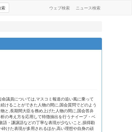
検索
ウェブ検索
ニュース検索
短命議員については,マスコミ報道の追い風に乗って
を続けることができた人物の間に,国会質問でどのよう
物と,長期間大臣を務め上げた人物の間に,国会答弁
分析の考え方を応用して特徴抽出を行うナイーブ・ベ
尊敬語・謙譲語などの丁寧な表現が少ないこと,損得勘
い砕けた表現が多用されるほか,高い理想や自身の頑