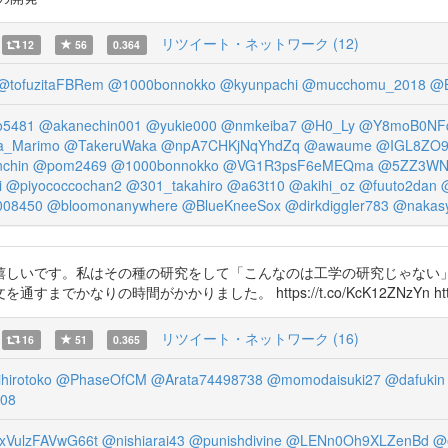
リツイート・ネットワーク (12)
12
56
0.364
@tofuzitaFBRem
@1000bonnokko
@kyunpachi
@mucchomu_2018
@B
o5481
@akanechin001
@yukie000
@nmkeiba7
@H0_Ly
@Y8moB0NFq
a_Marimo
@TakeruWaka
@npA7CHKjNqYhdZq
@awaume
@IGL8ZO9
chin
@pom2469
@1000bonnokko
@VG1R3psF6eMEQma
@5ZZ3WN
i
@piyococcochan2
@301_takahiro
@a63t10
@akihi_oz
@fuuto2dan
008450
@bloomonanywhere
@BlueKneeSox
@dirkdiggler783
@nakas
嬉しいです。私はその種の研究をして「こんなのは工学の研究じゃない
時間がかかりました。 https://t.co/KcK12ZNzYn https://t
リツイート・ネットワーク (16)
16
51
0.365
hirotoko
@PhaseOfCM
@Arata74498738
@momodaisuki27
@dafukin
08
VulzFAVwG66t
@nishiarai43
@punishdivine
@LENn0Oh9XLZenBd
@e