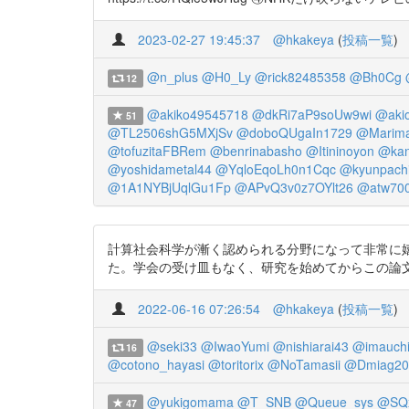
2023-02-27 19:45:37
@hkakeya
(
投稿一覧
)
@n_plus
@H0_Ly
@rick82485358
@Bh0Cg
12
@akiko49545718
@dkRi7aP9soUw9wi
@aki
51
@TL2506shG5MXjSv
@doboQUgaIn1729
@Marim
@tofuzitaFBRem
@benrinabasho
@Itininoyon
@kan
@yoshidametal44
@YqloEqoLh0n1Cqc
@kyunpach
@1A1NYBjUqlGu1Fp
@APvQ3v0z7OYlt26
@atw70
計算社会科学が漸く認められる分野になって非常に
た。学会の受け皿もなく、研究を始めてからこの論文を通すまでかなりの
2022-06-16 07:26:54
@hkakeya
(
投稿一覧
)
@seki33
@IwaoYumi
@nishiarai43
@imauchi
16
@cotono_hayasi
@toritorix
@NoTamasii
@Dmiag20
@yukigomama
@T_SNB
@Queue_sys
@SQx
47