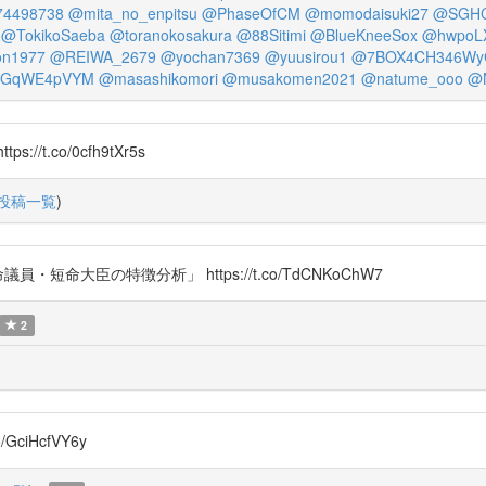
74498738
@mita_no_enpitsu
@PhaseOfCM
@momodaisuki27
@SGHC
@TokikoSaeba
@toranokosakura
@88Sitimi
@BlueKneeSox
@hwpoLX
n1977
@REIWA_2679
@yochan7369
@yuusirou1
@7BOX4CH346Wy
vGqWE4pVYM
@masashikomori
@musakomen2021
@natume_ooo
@N
.co/0cfh9tXr5s
投稿一覧
)
・短命大臣の特徴分析」 https://t.co/TdCNKoChW7
2
o/GciHcfVY6y