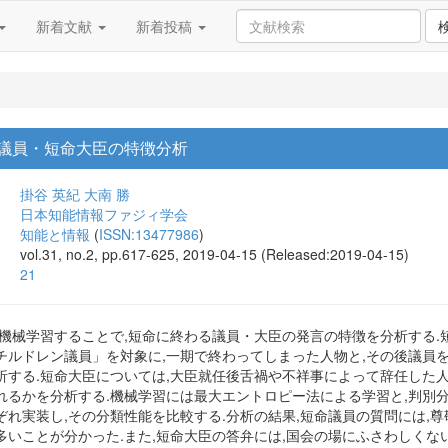
新着文献
新着投稿
議員・短命大臣の特徴分析
掛谷 英紀
大南 勝
日本知能情報ファジィ学会
知能と情報
(
ISSN:13477986
)
vol.31, no.2, pp.617-625, 2019-04-15 (Released:2019-04-15)
21
を機械学習することで,短命に終わる議員・大臣の発言の特徴を分析する.
チルドレン議員」を対象に,一期で終わってしまった人物と,その後議員
析する.短命大臣については,大臣就任後舌禍や不祥事によって辞任した人
れるかを分析する.機械学習には最大エントロピー法による学習と,判別
れ実装し,その分類性能を比較する.分析の結果,短命議員の質問には,
多いことが分かった.また,短命大臣の答弁には,国会の場にふさわしくな