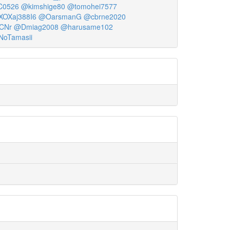
0526
@kimshige80
@tomohei7577
OXaj388I6
@OarsmanG
@cbrne2020
CNr
@Dmiag2008
@harusame102
oTamasii