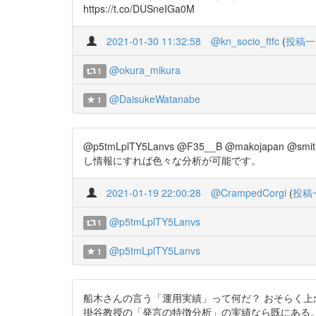
https://t.co/DUSneIGa0M
2021-01-30 11:32:58
@kn_socio_ftfc
(
投稿一
@okura_mikura
1
@DaisukeWatanabe
1
@p5tmLplTY5Lanvs @F35__B @makojapa
し情報にすれば色々な分析が可能です。
2021-01-19 22:00:28
@CrampedCorgi
(
投稿
@p5tmLplTY5Lanvs
1
@p5tmLplTY5Lanvs
1
船木さんの言う「運用実績」って何だ？ おそらく
掛谷教授の「発言の特徴分析」の実績なら既にある。 国会会議録に基