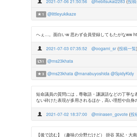
2021-07-06 21:50:56
@hebitsukai2283
(
投稿
@littleyukikaze
1
へぇ…。面白いw 思わず会員登録してもたがなww https://
2021-07-03 07:35:52
@oogami_sr
(
投稿一覧
@ms23khata
1
@ms23khata
@manabuyoshida
@SpidyKidy
3
短命議員の質問には，尊敬語・謙譲語などの丁寧な
ない砕けた表現が多用されるほか，高い理想や自身の頑張りを
2021-07-02 18:37:00
@minasen_govote
(
投
【後で読む】（趣味の分野だけど） 掛谷 英紀・大南 勝