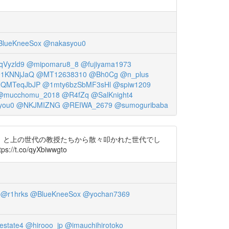
lueKneeSox
@nakasyou0
Vyzld9
@mipomaru8_8
@fujiyama1973
1KNNjJaQ
@MT12638310
@Bh0Cg
@n_plus
QMTeqJbJP
@1mty6bzSbMF3sHl
@spiw1209
@mucchomu_2018
@R4fZq
@SalKnight4
you0
@NKJMIZNG
@REIWA_2679
@sumoguribaba
」と上の世代の教授たちから散々叩かれた世代でし
.co/qyXbiwwgto
@r1hrks
@BlueKneeSox
@yochan7369
state4
@hirooo_jp
@imauchihirotoko