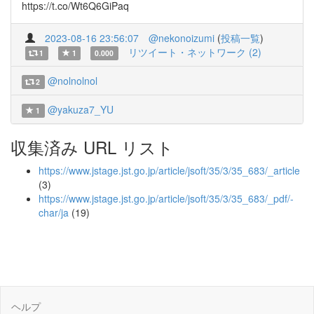
https://t.co/Wt6Q6GiPaq
2023-08-16 23:56:07
@nekonoizumi
(
投稿一覧
)
リツイート・ネットワーク (2)
1
1
0.000
@nolnolnol
2
@yakuza7_YU
1
収集済み URL リスト
https://www.jstage.jst.go.jp/article/jsoft/35/3/35_683/_article
(3)
https://www.jstage.jst.go.jp/article/jsoft/35/3/35_683/_pdf/-
char/ja
(19)
ヘルプ