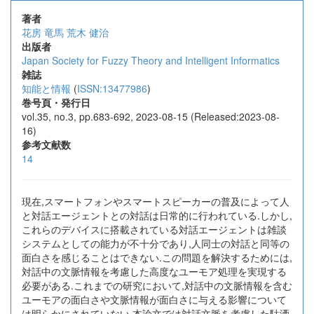
著者
花房 竜馬
荒木 健治
出版者
Japan Society for Fuzzy Theory and Intelligent Informatics
雑誌
知能と情報
(
ISSN:13477986
)
巻号頁・発行日
vol.35, no.3, pp.683-692, 2023-08-15 (Released:2023-08-
16)
参考文献数
14
現在,スマートフォンやスマートスピーカーの普及によって人
と対話エージェントとの対話は日常的に行われている.しかし,
これらのデバイスに搭載されている対話エージェントは雑談
システムとしての能力が不十分であり,人同士の対話と同等の
面白さを感じることはできない.この問題を解決するためには,
対話中の文脈情報を考慮した高度なユーモア処理を実現する
必要がある.これまでの研究において,対話中の文脈情報を含む
ユーモアの面白さや文脈情報が面白さに与える影響について
は明らかにされていない.本論文では対話文脈を考慮した駄洒