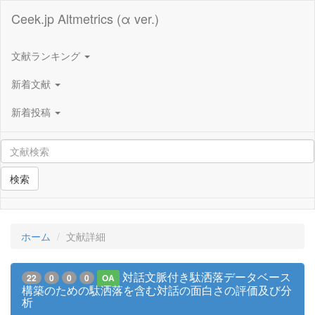
Ceek.jp Altmetrics (α ver.)
文献ランキング
新着文献
新着投稿
検索
ホーム
文献詳細
対話文脈付き駄洒落データベース
22
0
0
0
OA
構築のための駄洒落を含む対話の面白さの評価及び分
析