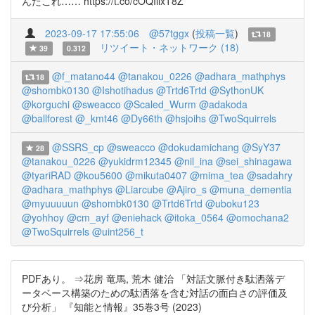
んだこれ…… https://t.co/cOQIllxT8Z
2023-09-17 17:55:06
@57tggx
(
投稿一覧
)
18
リツイート・ネットワーク (18)
39
0.312
@f_matano44
@tanakou_0226
@adhara_mathphys
18
@shombk0130
@Ishotihadus
@Trtd6Trtd
@SythonUK
@korguchi
@sweacco
@Scaled_Wurm
@adakoda
@ballforest
@_kmt46
@Dy66th
@hsjoihs
@TwoSquirrels
@SSRS_cp
@sweacco
@dokudamichang
@SyY37
28
@tanakou_0226
@yukidrm12345
@nil_ina
@sei_shinagawa
@tyariRAD
@kou5600
@mikuta0407
@mima_tea
@sadahry
@adhara_mathphys
@Liarcube
@Ajiro_s
@muna_dementia
@myuuuuun
@shombk0130
@Trtd6Trtd
@uboku123
@yohhoy
@cm_ayf
@eniehack
@itoka_0564
@omochana2
@TwoSquirrels
@uint256_t
PDFあり。 ⇒花房 竜馬, 荒木 健治 「対話文脈付き駄洒落デ
ータベース構築のための駄洒落を含む対話の面白さの評価及
び分析」 『知能と情報』35巻3号 (2023)