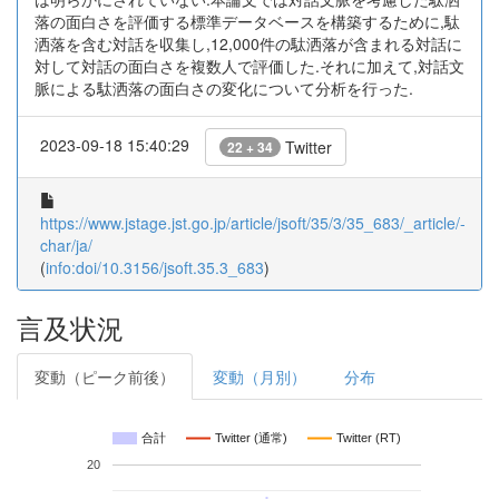
落の面白さを評価する標準データベースを構築するために,駄
洒落を含む対話を収集し,12,000件の駄洒落が含まれる対話に
対して対話の面白さを複数人で評価した.それに加えて,対話文
脈による駄洒落の面白さの変化について分析を行った.
2023-09-18 15:40:29
Twitter
22 + 34
https://www.jstage.jst.go.jp/article/jsoft/35/3/35_683/_article/-
char/ja/
(
info:doi/10.3156/jsoft.35.3_683
)
言及状況
変動（ピーク前後）
変動（月別）
分布
合計
Twitter (通常)
Twitter (RT)
20