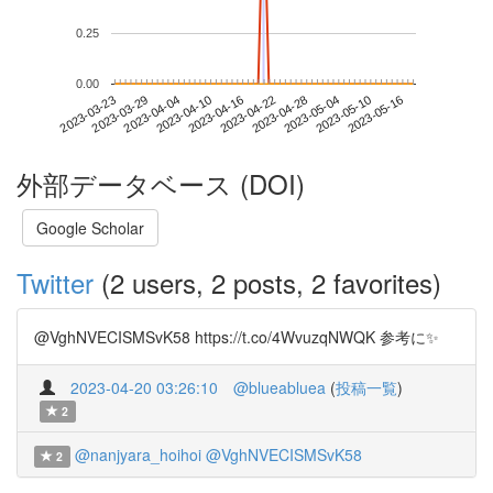
0.25
0.00
2023-05-10
2023-03-23
2023-04-10
2023-04-28
2023-05-16
2023-03-29
2023-04-16
2023-05-04
2023-04-04
2023-04-22
外部データベース (DOI)
Google Scholar
Twitter
(2 users, 2 posts, 2 favorites)
@VghNVECISMSvK58 https://t.co/4WvuzqNWQK 参考に✨
2023-04-20 03:26:10
@blueabluea
(
投稿一覧
)
2
@nanjyara_hoihoi
@VghNVECISMSvK58
2