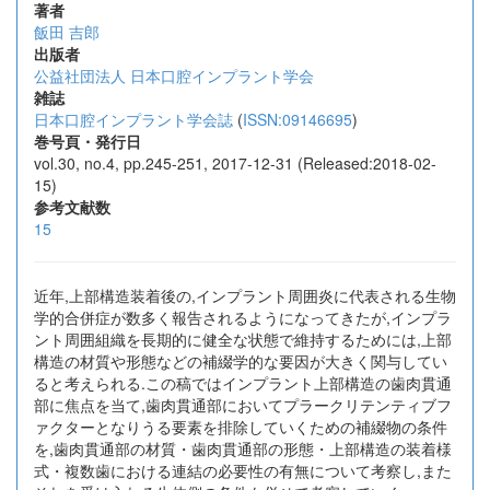
著者
飯田 吉郎
出版者
公益社団法人 日本口腔インプラント学会
雑誌
日本口腔インプラント学会誌
(
ISSN:09146695
)
巻号頁・発行日
vol.30, no.4, pp.245-251, 2017-12-31 (Released:2018-02-
15)
参考文献数
15
近年,上部構造装着後の,インプラント周囲炎に代表される生物
学的合併症が数多く報告されるようになってきたが,インプラ
ント周囲組織を長期的に健全な状態で維持するためには,上部
構造の材質や形態などの補綴学的な要因が大きく関与してい
ると考えられる.この稿ではインプラント上部構造の歯肉貫通
部に焦点を当て,歯肉貫通部においてプラークリテンティブフ
ァクターとなりうる要素を排除していくための補綴物の条件
を,歯肉貫通部の材質・歯肉貫通部の形態・上部構造の装着様
式・複数歯における連結の必要性の有無について考察し,また