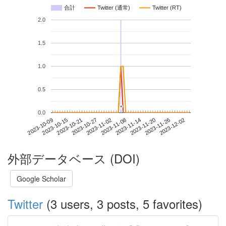
合計
Twitter (通常)
Twitter (RT)
2.0
1.5
1.0
0.5
*
*
0.0
2023-11-26
2023-10-09
2023-10-27
2023-11-14
2023-12-02
2023-10-15
2023-11-02
2023-11-20
2023-10-21
2023-11-08
外部データベース (DOI)
Google Scholar
Twitter
(3 users, 3 posts, 5 favorites)