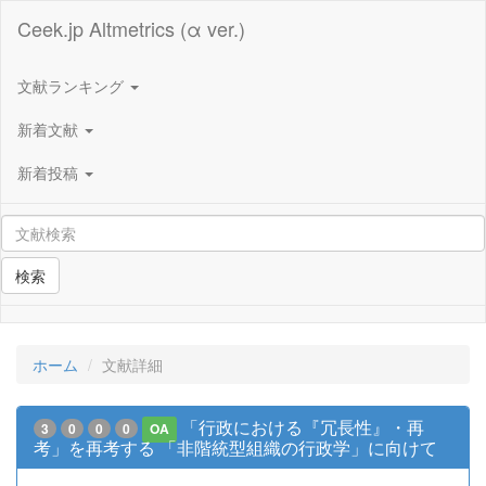
Ceek.jp Altmetrics (α ver.)
文献ランキング
新着文献
新着投稿
検索
ホーム
文献詳細
「行政における『冗長性』・再
3
0
0
0
OA
考」を再考する 「非階統型組織の行政学」に向けて