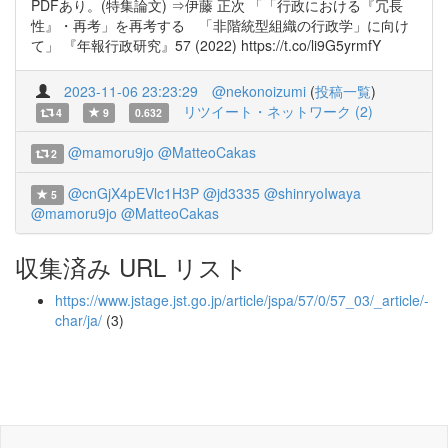
PDFあり。(特集論文) ⇒伊藤 正次 「「行政における『冗長
性』・再考」を再考する 「非階統型組織の行政学」に向け
て」 『年報行政研究』57 (2022) https://t.co/li9G5yrmfY
2023-11-06 23:23:29
@nekonoizumi
(
投稿一覧
)
リツイート・ネットワーク (2)
4
9
0.632
@mamoru9jo
@MatteoCakas
2
@cnGjX4pEVlc1H3P
@jd3335
@shinryoIwaya
5
@mamoru9jo
@MatteoCakas
収集済み URL リスト
https://www.jstage.jst.go.jp/article/jspa/57/0/57_03/_article/-
char/ja/
(3)