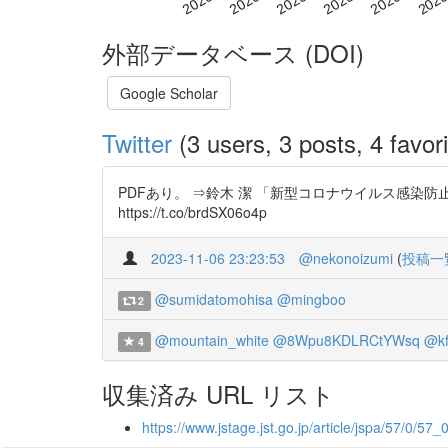
外部データベース (DOI)
Google Scholar
Twitter
(3 users, 3 posts, 4 favori
PDFあり。 ⇒鈴木 潔 「新型コロナウイルス感染防
https://t.co/brdSX06o4p
2023-11-06 23:23:53
@nekonoizumi
(
投稿一
@sumidatomohisa
@mingboo
2
@mountain_white
@8Wpu8KDLRCtYWsq
@kf
4
収集済み URL リスト
https://www.jstage.jst.go.jp/article/jspa/57/0/57_0