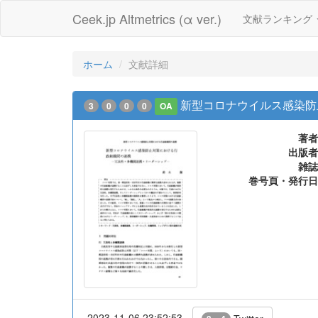
Ceek.jp Altmetrics (α ver.)
文献ランキング
ホーム
文献詳細
新型コロナウイルス感染防
3
0
0
0
OA
著者
出版者
雑誌
巻号頁・発行日
2023-11-06 23:52:53