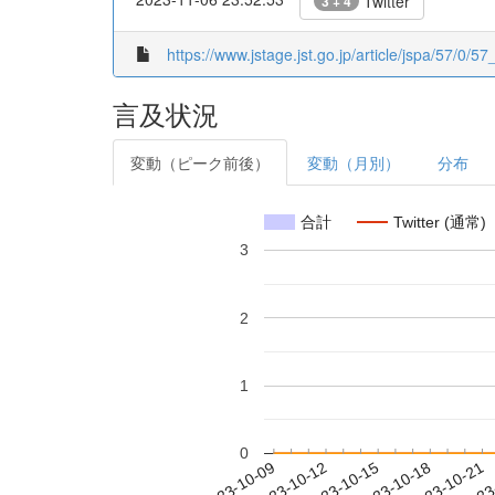
Twitter
3 + 4
https://www.jstage.jst.go.jp/article/jspa/57/0/57_
言及状況
変動（ピーク前後）
変動（月別）
分布
合計
Twitter (通常)
3
2
1
0
2023-10-15
2023-10-18
2023-10-21
2023
2023-10-09
2023-10-12