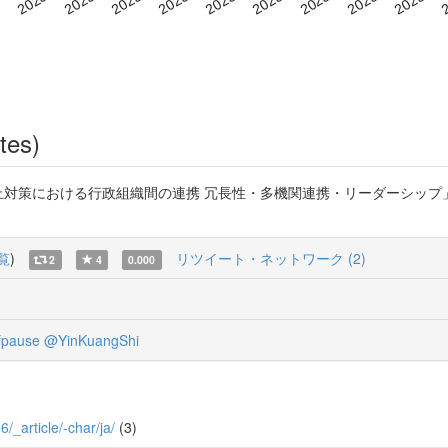
tes)
止対策における行政組織間の連携 冗長性・多機関連携・リーダーシップ」 『
覧
)
リツイート・ネットワーク (2)
2
4
0.000
pause
@YinKuangShi
6/_article/-char/ja/
(3)