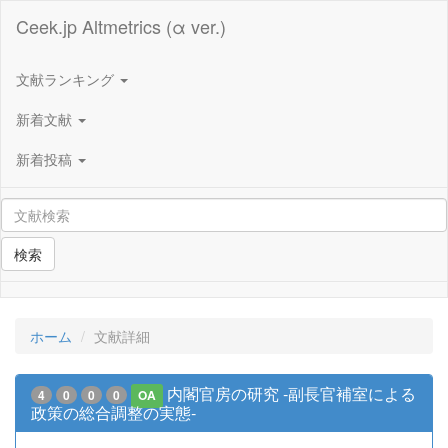
Ceek.jp Altmetrics (α ver.)
文献ランキング
新着文献
新着投稿
検索
ホーム
文献詳細
内閣官房の研究 ‐副長官補室による
4
0
0
0
OA
政策の総合調整の実態‐