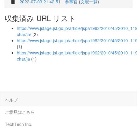
2022-07-03 21:42:51
参事官
(
文献一覧
)
収集済み URL リスト
https://www.jstage.jst.go.jp/article/jspa1962/2010/45/2010_119/
char/ja/
(2)
https://www.jstage.jst.go.jp/article/jspa1962/2010/45/2010_11
(1)
https://www.jstage.jst.go.jp/article/jspa1962/2010/45/2010_119
char/ja
(1)
ヘルプ
ご意見はこちら
TechTech Inc.