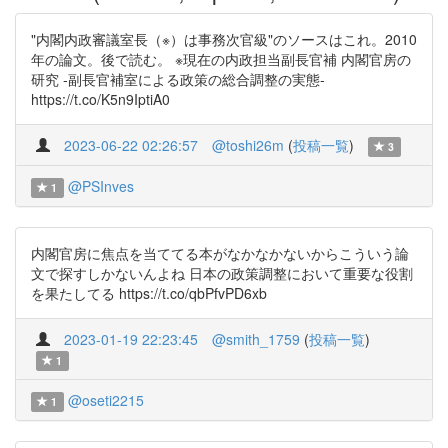
"内閣内政審議室長（※）は事務次官級"のソースはこれ。2010
年の論文。後で読む。 ※現在の内政担当副長官補 内閣官房の
研究 ‐副長官補室による政策の総合調整の実態‐
https://t.co/K5n9IptiA0
2023-06-22 02:26:57
@toshi26m
(
投稿一覧
)
3
@PSInves
1
内閣官房に焦点を当ててる本がなかなかないからこういう論
文で探すしかないんよね 日本の政策調整において重要な役割
を果たしてる https://t.co/qbPfvPD6xb
2023-01-19 22:23:45
@smith_1759
(
投稿一覧
)
1
@oseti2215
1