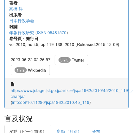
著者
高橋 洋
出版者
日本行政学会
雑誌
年報行政研究
(
ISSN:05481570
)
巻号頁・発行日
vol.2010, no.45, pp.119-138, 2010 (Released:2015-12-09)
2023-06-22 02:26:57
Twitter
3 + 3
Wikipedia
1 + 2
https://www.jstage.jst.go.jp/article/jspa1962/2010/45/2010_119/_ar
char/ja/
(
info:doi/10.11290/jspa1962.2010.45_119
)
言及状況
変動（ピーク前後）
変動（月別）
分布