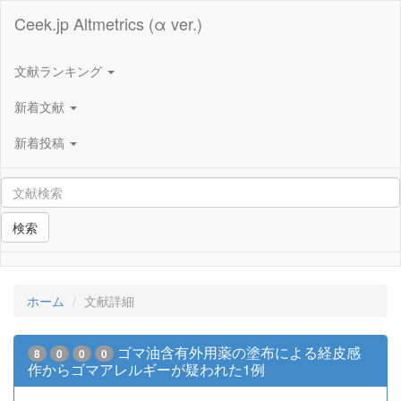
Ceek.jp Altmetrics (α ver.)
文献ランキング
新着文献
新着投稿
検索
ホーム
文献詳細
ゴマ油含有外用薬の塗布による経皮感
8
0
0
0
作からゴマアレルギーが疑われた1例