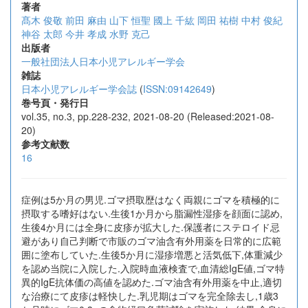
著者
髙木 俊敬
前田 麻由
山下 恒聖
國上 千紘
岡田 祐樹
中村 俊紀
神谷 太郎
今井 孝成
水野 克己
出版者
一般社団法人日本小児アレルギー学会
雑誌
日本小児アレルギー学会誌
(
ISSN:09142649
)
巻号頁・発行日
vol.35, no.3, pp.228-232, 2021-08-20 (Released:2021-08-
20)
参考文献数
16
症例は5か月の男児.ゴマ摂取歴はなく両親にゴマを積極的に
摂取する嗜好はない.生後1か月から脂漏性湿疹を顔面に認め,
生後4か月には全身に皮疹が拡大した.保護者にステロイド忌
避があり自己判断で市販のゴマ油含有外用薬を日常的に広範
囲に塗布していた.生後5か月に湿疹増悪と活気低下,体重減少
を認め当院に入院した.入院時血液検査で,血清総IgE値,ゴマ特
異的IgE抗体価の高値を認めた.ゴマ油含有外用薬を中止,適切
な治療にて皮疹は軽快した.乳児期はゴマを完全除去し,1歳3