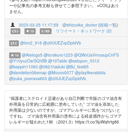
ーや記事先の参考文献も併せてご参照下さい。 ※COIはあり
ません。
2023-03-25 11:17:59
@shizuoka_doctor
(
投稿一覧
)
リツイート・ネットワーク (2)
3
15
0.189
@ton2_918
@z0fJUEZxpDpldVb
2
@Atelogo5
@torakuro1223
@QWxUaVmoaupCnFS
14
@Y10yuzOsrSQVlBi
@19Table
@satopon_0312
@beppin11083
@0821haduki
@BJ_fest65
@dandelion06smap
@Mocco0077
@playlikerabbits
@yuka_poerava603
@z0fJUEZxpDpldVb
”保護者にステロイド忌避があり自己判断で市販のゴマ油含有
外用薬を日常的に広範囲に塗布していた” ゴマ油を添加した
外用薬は少ないのですが、ゴマアレルギーに気をつけないと
ですね。 ゴマ油含有外用薬の塗布による経皮感作からゴマア
レルギーが疑われた1例 （2021.3）https://t.co/XpWqhrtg86