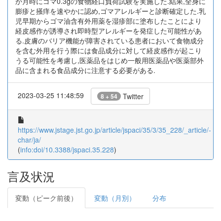
か月時にゴマ0.3gの食物経口負荷試験を実施した.結果,全身に
膨疹と掻痒を速やかに認め,ゴマアレルギーと診断確定した.乳
児早期からゴマ油含有外用薬を湿疹部に塗布したことにより
経皮感作が誘導され即時型アレルギーを発症した可能性があ
る.皮膚のバリア機能が障害されている患者において食物成分
を含む外用を行う際には食品成分に対して経皮感作が起こり
うる可能性を考慮し,医薬品をはじめ一般用医薬品や医薬部外
品に含まれる食品成分に注意する必要がある.
2023-03-25 11:48:59
Twitter
8 + 54
https://www.jstage.jst.go.jp/article/jspaci/35/3/35_228/_article/-
char/ja/
(
info:doi/10.3388/jspaci.35.228
)
言及状況
変動（ピーク前後）
変動（月別）
分布