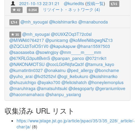
2021-10-13 22:31:21
@kuriedits
(
投稿一覧
)
5
リツイート・ネットワーク (4)
42
0.254
@mh_syougai
@koishimariko
@manabunoda
4
@mh_syougai
@0U9XZOq3T72c0sl
35
@MIWA60764217
@punicamg
@koMeeN6bgwgNZ13
@ZQCIJ2iTolOS1V0
@kapukapuw
@hana15597503
@saosaseba
@sowingjoy
@mm____m____mm
@67KRLG3pu8BvinS
@panpan_panco
@0721riki1
@NAKONAKOTSU
@cocLG0R6jfaQa3f
@tamura_kayo
@kumatintin0327
@onakainu
@ped_allergy
@bonchame
@yuho_arai
@lv25252vl
@ogi_ikebukuro
@koishimariko
@shuzuichigo
@ayako700
@felicishatch
@honeylemonplus
@maruhiraga
@amatsuhitsuki
@desgoparty
@geraniumlove
@hacomamahaco
@shanpu_yaxiang
収集済み URL リスト
https://www.jstage.jst.go.jp/article/jspaci/35/3/35_228/_article/-
char/ja/
(8)