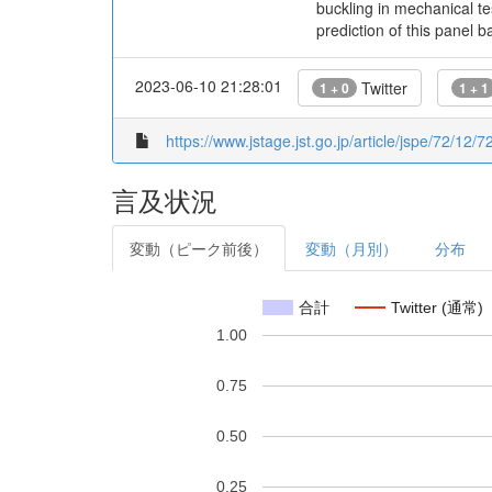
buckling in mechanical tes
prediction of this panel b
2023-06-10 21:28:01
Twitter
1 + 0
1 + 1
https://www.jstage.jst.go.jp/article/jspe/72/12/
言及状況
変動（ピーク前後）
変動（月別）
分布
合計
Twitter (通常)
1.00
0.75
0.50
0.25