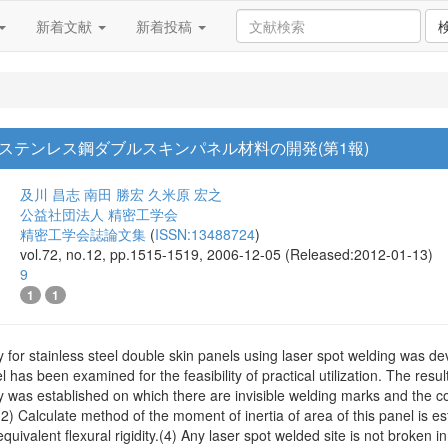
新着文献
新着投稿
ステンレス鋼ダブルスキンパネル材料の開発(第1報)
及川 昌志
南田 勝宏
久米原 宏之
公益社団法人 精密工学会
精密工学会誌論文集
(
ISSN:13488724
)
vol.72, no.12, pp.1515-1519, 2006-12-05 (Released:2012-01-13)
9
1
1
 for stainless steel double skin panels using laser spot welding was d
l has been examined for the feasibility of practical utilization. The res
 was established on which there are invisible welding marks and the c
.(2) Calculate method of the moment of inertia of area of this panel is e
equivalent flexural rigidity.(4) Any laser spot welded site is not broken