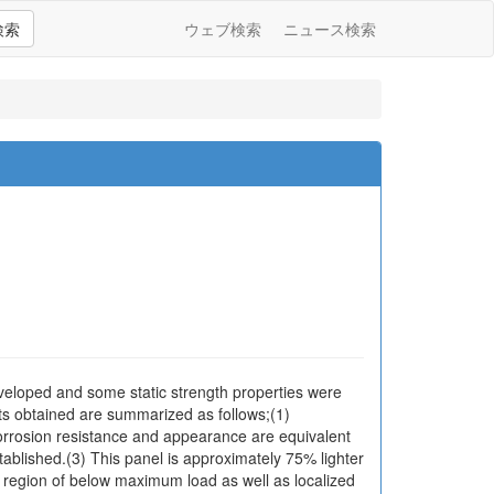
検索
ウェブ検索
ニュース検索
eveloped and some static strength properties were
ults obtained are summarized as follows;(1)
orrosion resistance and appearance are equivalent
stablished.(3) This panel is approximately 75% lighter
 in region of below maximum load as well as localized