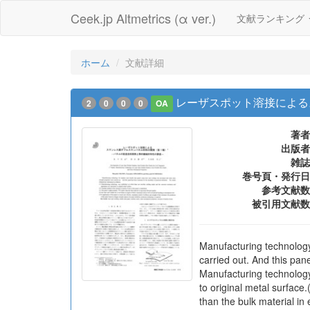
Ceek.jp Altmetrics (α ver.)
文献ランキング
ホーム
文献詳細
レーザスポット溶接による
2
0
0
0
OA
著者
出版者
雑誌
巻号頁・発行日
参考文献数
被引用文献数
Manufacturing technology
carried out. And this pane
Manufacturing technology
to original metal surface
than the bulk material in 