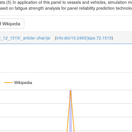
ts.(5) In application of this panel to vessels and vehicles, simulation mod
ased on fatigue strength analysis for panel reliability prediction technolo
Wikipedia
72_12_1515/_article/-char/ja/
(
info:doi/10.2493/jspe.72.1515
)
Wikipedia