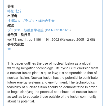
著者
時松 宏治
出版者
社団法人 プラズマ・核融合学会
雑誌
プラズマ・核融合学会誌
(
ISSN:09187928
)
巻号頁・発行日
vol.78, no.11, pp.1186-1191, 2002 (Released:2005-12-08)
参考文献数
15
This paper outlines the use of nuclear fusion as a global
warming mitigation technology. Life cycle CO2 emission from
a nuclear fusion plant is quite low; it is comparable to that of
nuclear fission. Nuclear fusion has the potential to contribute
future energy systems and environment. The technological
feasibility of nuclear fusion should be demonstrated in order
to begin clarifying the potential contribution of nuclear fusion
as well as to educate those outside of the fusion community
about its potential.