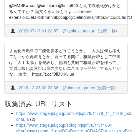
@MMSKwaaa @sminipra @knife900 なんで温暖化がはかど
るんですか？ 論文くらい読もうよ… chrome-
extension://efaidnbmnnnibpcajpcglclefindmkaj/https://t.co/pC6qY
2023-07-17 01:23:57
@kyokuzitunokuni
(
投稿一覧
)
まぁ化石燃料で二酸化炭素どうこうとか、「大人は何も考え
てないから再教育とか」言ってる間に、核融合炉として中国
は「人工太陽」を発表し、他国も共同で核融合炉を作って、
実質二酸化炭素排出量の少ないエネルギー開発してるんだが
な。 論文） https://t.co/OlM3lK3lua
2019-12-28 00:22:38
@himeko_games
(
投稿一覧
)
収集済み URL リスト
https://www.jstage.jst.go.jp/article/jspf/78/11/78_11_1186/_pdf
char/ja
(2)
https://www.jstage.jst.go.jp/sblogin/jspf/78/11/1186/-
char/ja;jsessionid_if=890BC4B434398CD4ACD925773702B4