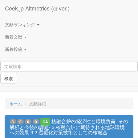
Ceek.jp Altmetrics (α ver.)
文献ランキング
新着文献
新着投稿
検索
ホーム
文献詳細
核融合炉の経済性と環境負荷 -その
3
0
0
0
OA
解析と今後の課題- 3.核融合炉に期待される地球環境
への効果 3.2 温暖化対策技術としての核融合