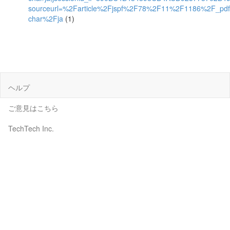
sourceurl=%2Farticle%2Fjspf%2F78%2F11%2F1186%2F_pd
char%2Fja
(1)
ヘルプ
ご意見はこちら
TechTech Inc.