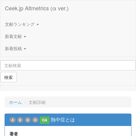
Ceek.jp Altmetrics (α ver.)
文献ランキング
新着文献
新着投稿
検索
ホーム
文献詳細
熱中症とは
4
0
0
0
OA
著者