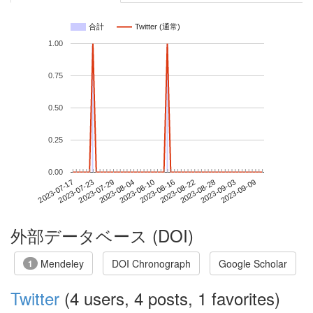
合計
Twitter (通常)
1.00
0.75
0.50
0.25
0.00
2023-09-03
2023-07-17
2023-08-04
2023-08-22
2023-09-09
2023-07-23
2023-08-10
2023-08-28
2023-07-29
2023-08-16
外部データベース (DOI)
Mendeley
DOI Chronograph
Google Scholar
1
Twitter
(4 users, 4 posts, 1 favorites)