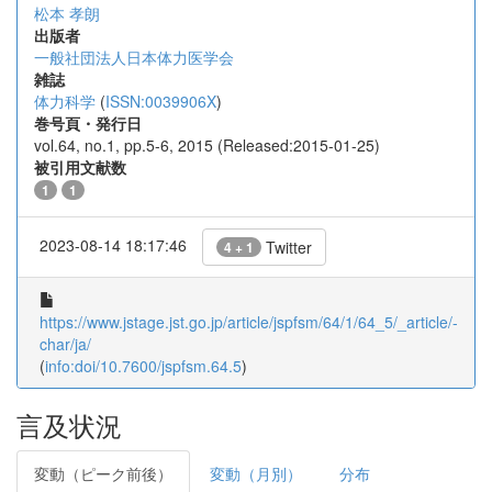
松本 孝朗
出版者
一般社団法人日本体力医学会
雑誌
体力科学
(
ISSN:0039906X
)
巻号頁・発行日
vol.64, no.1, pp.5-6, 2015 (Released:2015-01-25)
被引用文献数
1
1
2023-08-14 18:17:46
Twitter
4 + 1
https://www.jstage.jst.go.jp/article/jspfsm/64/1/64_5/_article/-
char/ja/
(
info:doi/10.7600/jspfsm.64.5
)
言及状況
変動（ピーク前後）
変動（月別）
分布