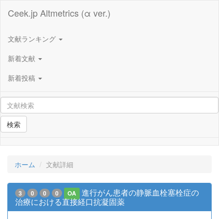
Ceek.jp Altmetrics (α ver.)
文献ランキング
新着文献
新着投稿
検索
ホーム
文献詳細
進行がん患者の静脈血栓塞栓症の
3
0
0
0
OA
治療における直接経口抗凝固薬