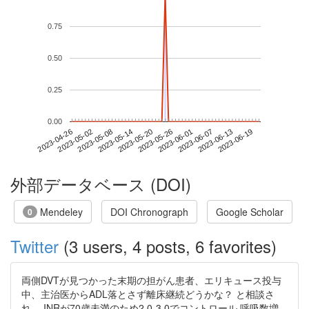
0.75
0.50
0.25
0.00
2023-06-13
2023-04-26
2023-05-14
2023-06-01
2023-06-19
2023-05-02
2023-05-20
2023-06-07
2023-05-08
2023-05-26
外部データベース (DOI)
Mendeley
DOI Chronograph
Google Scholar
0
Twitter
(3 users, 4 posts, 6 favorites)
両側DVTが見つかった末期の担がん患者、エリキュース投与
中、主治医からADL落とさず離床継続どうかな？ と相談さ
れ、 INRが70歳未満のため2.0-3.0でコントロール 呼吸数増