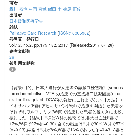
著者
親川 拓也
村岡 直穂
飯田 圭
楠原 正俊
出版者
日本緩和医療学会
雑誌
Palliative Care Research
(
ISSN:18805302
)
巻号頁・発行日
vol.12, no.2, pp.175-182, 2017 (Released:2017-04-28)
参考文献数
26
被引用文献数
3
【背景/目的】日本人進行がん患者の静脈血栓塞栓症(venous
thromboembolism: VTE)の治療での直接経口抗凝固薬(direct
oral anticoagulant: DOAC)の報告はこれまでない.【方法】エ
ドキサバン(E群),アピキサバン(A群)で治療を開始した患者を
それぞれワルファリン(W群)で治療した患者と後向きに比較,
検討した.【結果】E群とW群の比較では,非大出血はE群で
17%,W群で27%(p=0.39),全ての出血はE群で30%,W群で57%
(p=0.03),再発はE群が8%,W群で16%であった(p=0.43).A群と