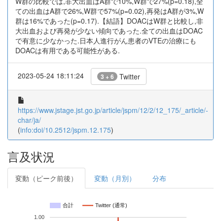
W群の比較では,非大出血はA群で10%,W群で27%(p=0.18),全
ての出血はA群で26%,W群で57%(p=0.02),再発はA群が3%,W
群は16%であった(p=0.17).【結語】DOACはW群と比較し,非
大出血および再発が少ない傾向であった.全ての出血はDOAC
で有意に少なかった.日本人進行がん患者のVTEの治療にも
DOACは有用である可能性がある.
2023-05-24 18:11:24
Twitter
3 + 6
https://www.jstage.jst.go.jp/article/jspm/12/2/12_175/_article/-
char/ja/
(
info:doi/10.2512/jspm.12.175
)
言及状況
変動（ピーク前後）
変動（月別）
分布
合計
Twitter (通常)
1.00