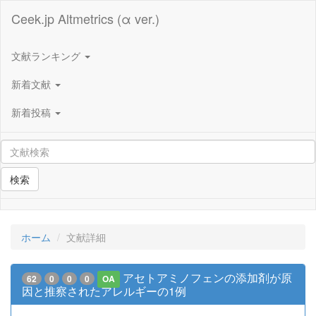
Ceek.jp Altmetrics (α ver.)
文献ランキング
新着文献
新着投稿
検索
ホーム
文献詳細
アセトアミノフェンの添加剤が原
62
0
0
0
OA
因と推察されたアレルギーの1例