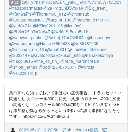
@SlilyPharmxxx
@ZEN_yaku_
@cPV7Vm5W7f5Ezx1
37
@tadapharmacist
@2a7n1zLnDSV3xaK
@Big_treetij
@KanwaPh
@Thorium90_812
@cmcmsub
@furutuamegasuki
@kazupi_106
@matcha_8149milk
@yuri24711
@KSks9291125
@kx_0o0
@PLSvQP1YtxOqA47
@wB6eSr5dxu5sTFj
@wanwan_panic_
@3c1mj1t7pONBDMu
@bokushow
@iwamegane
@Natsu16859433
@yu85487239
@kimichan_no_46
@lana0831
@TheManintheDune
@2322149
@ayatoitoitoi
@kusuri_info
@nanakokomiya
@naopi0615
@ne_co_rin_
@rena_maroncream
@shiba_nana1
@uddi42548795677
@v9rqsjt
@yakuzaishi_p
薬剤師なら知っておいて損はない症例報告。 トラムセット→
問題なし カロナール500に変更→薬疹 カロナール200に変更
→問題なし （カロナール500の添加物にポビドン含有） GE
は添加物が異なるから〜という医師への説明事例になりそう
です。 https://t.co/GACmhfkCuu
2023-05-10 12:22:50
@ph_lelouch
(
投稿一覧
)