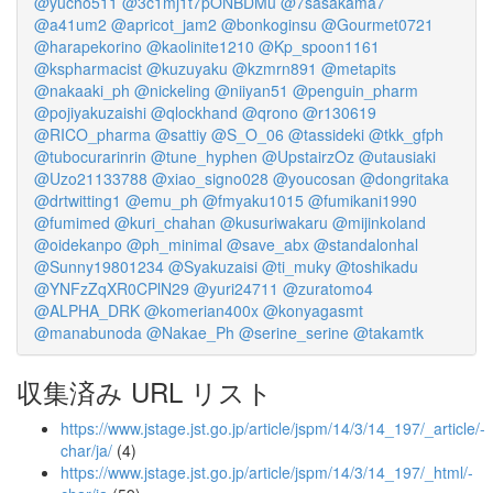
@yucho511
@3c1mj1t7pONBDMu
@7sasakama7
@a41um2
@apricot_jam2
@bonkoginsu
@Gourmet0721
@harapekorino
@kaolinite1210
@Kp_spoon1161
@kspharmacist
@kuzuyaku
@kzmrn891
@metapits
@nakaaki_ph
@nickeling
@niiyan51
@penguin_pharm
@pojiyakuzaishi
@qlockhand
@qrono
@r130619
@RICO_pharma
@sattiy
@S_O_06
@tassideki
@tkk_gfph
@tubocurarinrin
@tune_hyphen
@UpstairzOz
@utausiaki
@Uzo21133788
@xiao_signo028
@youcosan
@dongritaka
@drtwitting1
@emu_ph
@fmyaku1015
@fumikani1990
@fumimed
@kuri_chahan
@kusuriwakaru
@mijinkoland
@oidekanpo
@ph_minimal
@save_abx
@standalonhal
@Sunny19801234
@Syakuzaisi
@ti_muky
@toshikadu
@YNFzZqXR0CPlN29
@yuri24711
@zuratomo4
@ALPHA_DRK
@komerian400x
@konyagasmt
@manabunoda
@Nakae_Ph
@serine_serine
@takamtk
収集済み URL リスト
https://www.jstage.jst.go.jp/article/jspm/14/3/14_197/_article/-
char/ja/
(4)
https://www.jstage.jst.go.jp/article/jspm/14/3/14_197/_html/-