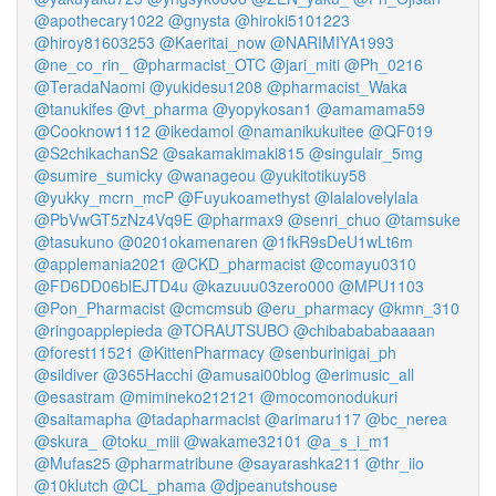
@apothecary1022
@gnysta
@hiroki5101223
@hiroy81603253
@Kaeritai_now
@NARIMIYA1993
@ne_co_rin_
@pharmacist_OTC
@jari_miti
@Ph_0216
@TeradaNaomi
@yukidesu1208
@pharmacist_Waka
@tanukifes
@vt_pharma
@yopykosan1
@amamama59
@Cooknow1112
@ikedamol
@namanikukuitee
@QF019
@S2chikachanS2
@sakamakimaki815
@singulair_5mg
@sumire_sumicky
@wanageou
@yukitotikuy58
@yukky_mcrn_mcP
@Fuyukoamethyst
@lalalovelylala
@PbVwGT5zNz4Vq9E
@pharmax9
@senri_chuo
@tamsuke
@tasukuno
@0201okamenaren
@1fkR9sDeU1wLt6m
@applemania2021
@CKD_pharmacist
@comayu0310
@FD6DD06blEJTD4u
@kazuuu03zero000
@MPU1103
@Pon_Pharmacist
@cmcmsub
@eru_pharmacy
@kmn_310
@ringoapplepieda
@TORAUTSUBO
@chibabababaaaan
@forest11521
@KittenPharmacy
@senburinigai_ph
@sildiver
@365Hacchi
@amusai00blog
@erimusic_all
@esastram
@mimineko212121
@mocomonodukuri
@saitamapha
@tadapharmacist
@arimaru117
@bc_nerea
@skura_
@toku_miii
@wakame32101
@a_s_i_m1
@Mufas25
@pharmatribune
@sayarashka211
@thr_iio
@10klutch
@CL_phama
@djpeanutshouse