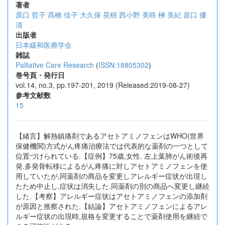
著者
原口 哲子
髙橋 佳子
大久保 晃樹
西小野 美咲
榊 美紀
原口 優
清
出版者
日本緩和医療学会
雑誌
Palliative Care Research
(
ISSN:18805302
)
巻号頁・発行日
vol.14, no.3, pp.197-201, 2019 (Released:2019-08-27)
参考文献数
15
【緒言】解熱鎮痛剤であるアセトアミノフェンはWHO(世界
保健機関)方式がん疼痛治療法では代表的な薬剤の一つとして
位置づけられている.【症例】75歳,女性. 左上葉肺がん術後再
発.多発骨転移によるがん疼痛に対しアセトアミノフェンを使
用していたが,同薬剤の商品を変更しアレルギー症状が出現し
たため中止し,症状は消失した.同薬剤の別の商品へ変更し継続
した.【考察】アレルギー症状はアセトアミノフェンの添加剤
が原因と推察された.【結論】アセトアミノフェンによるアレ
ルギー症状の出現時,規格を変更することで薬剤使用を継続で