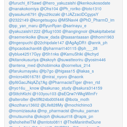
@furuchi_875awd
@hero_yakuzaishi
@kenkoukosodate
@nanakokomiya
@Ohs104
@Ph_roriko
@toto1310
@yasukun6791
@yu29ozaki
@1JAZzaciDCgypsY
@2322149
@kongetsugou
@MSNavi4
@PhD_PharmD_im
@pp_yan_maru
@RyunRyan
@sarinayu_e
@yakuzaishi1222
@flug1030
@hangingnoir
@kakipitabetai
@raemenkoike
@suw_dada
@taasantaasan
@tihomi1963
@tngenpuchi
@22chipdale147
@AgAgDR1
@annk_ph
@hpcaobachan68
@pharmari140115
@ph___28
@yblue42517Gyy
@5h1nks
@KamuShiki
@kchyd
@kitanokusuriya
@kskoyh
@suwatteoriru
@yosim446
@antena_med
@chobimoka
@cornelius_214
@farukumayaku
@fp7go
@higasa15
@iakas_s
@micro49016781
@mirai_nyoro
@naonk
@pf6GacJNqAZq7Ag
@PharmacistTiger
@ren_rtd
@ryo16u__know
@sakunao_study
@sakura314159
@StitchKichi
@103you103
@aEQrw7rWkgWImFr
@alterolter
@e5ff624bd00f446
@ibota_moth
@koziharu13602
@Life828My
@mochichimo3
@momiziasuka
@mp_pharmacist
@muku_paman
@mutsunoha
@okojoh
@okusuri18
@rapis_pn
@shoheiheiTM
@smtoto0811
@TheManintheDune