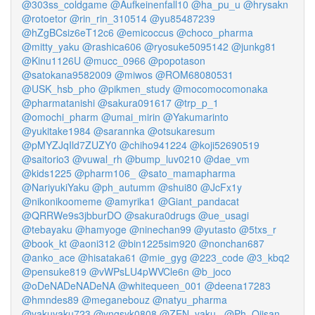
@303ss_coldgame
@Aufkeinenfall10
@ha_pu_u
@hrysakn
@rotoetor
@rin_rin_310514
@yu85487239
@hZgBCsiz6eT12c6
@emicoccus
@choco_pharma
@mitty_yaku
@rashica606
@ryosuke5095142
@junkg81
@Kinu1126U
@mucc_0966
@popotason
@satokana9582009
@miwos
@ROM68080531
@USK_hsb_pho
@pikmen_study
@mocomocomonaka
@pharmatanishi
@sakura091617
@trp_p_1
@omochi_pharm
@umai_mirin
@Yakumarinto
@yukitake1984
@sarannka
@otsukaresum
@pMYZJqIld7ZUZY0
@chiho941224
@koji52690519
@saitorio3
@vuwal_rh
@bump_luv0210
@dae_vm
@kids1225
@pharm106_
@sato_mamapharma
@NariyukiYaku
@ph_autumm
@shui80
@JcFx1y
@nikonikoomeme
@amyrika1
@Giant_pandacat
@QRRWe9s3jbburDO
@sakura0drugs
@ue_usagi
@tebayaku
@hamyoge
@ninechan99
@yutasto
@5txs_r
@book_kt
@aoni312
@bin1225sim920
@nonchan687
@anko_ace
@hisataka61
@mie_gyg
@223_code
@3_kbq2
@pensuke819
@vWPsLU4pWVCle6n
@b_joco
@oDeNADeNADeNA
@whitequeen_001
@deena17283
@hmndes89
@meganebouz
@natyu_pharma
@yakuyaku723
@yngsyk0808
@ZEN_yaku_
@Ph_Ojisan