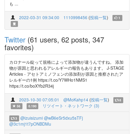
も ...
2022-03-31 09:34:00
1110998456
(
投稿一覧
)
1
Twitter
(61 users, 62 posts, 347
favorites)
カロナール錠って規格によって添加物が違うんですね。 添加
物が原因と思われるアレルギーの報告もあります。 J-STAGE
Articles - アセトアミノフェンの添加剤が原因と推察されたア
レルギーの1例 https://t.co/Y7WHo1NMS1
https://t.co/boXYb2R34j
2023-10-30 07:05:01
@MoKahp14
(
投稿一覧
)
8
リツイート・ネットワーク (3)
56
0.190
@izuisizumi
@wB6eSr5dxu5sTFj
3
@3c1mj1t7pONBDMu