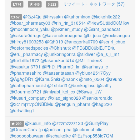
リツイート・ネットワーク (57)
74
446
0.222
@Gz4Qu
@hrysakn
@kahominon
@kokohito222
57
@boar_pharmacy03
@rin_rin_310514
@4ewSUti0dO0MIkw
@mochimochi_yaku
@pikmen_study
@Giant_pandacat
@sakura0drugs
@kazenokuroageha
@b_joco
@rocksangou
@hiroy81603253
@QF019
@anegorira0709
@senri_chuo
@deformedspecies
@Chishutk
@FD6DD06blEJTD4u
@eru_pharmacy
@junkoringorira
@sildiver
@a_s_i_m1
@turibiiito1972
@takanokuni414
@Mr_linden8
@yasukun6791
@PhD_PharmD_im
@sarinayu_e
@pharmasahiro
@taasantaasan
@yblue42517Gyy
@AgAgDR1
@KamuShiki
@naonk
@mito_0504
@a9un2
@dattepharmacist
@1shiori3
@bonkoginsu
@sattiy
@Gourmet0721
@miyabi_kei_ex
@Sawa_UW
@kusuri_company
@xiao_signo028
@sankuroraido
@3c1mj1t7pONBDMu
@penguin_pharm
@hagi220
@drtwitting1
@kusuri_info
@zzzmzzzz123
@GuiltyPlay
299
@DreamCars_jp
@poison_pha
@nekomuholic
@dododobuwaan
@schalkelke
@lEzFsop558ie7QM