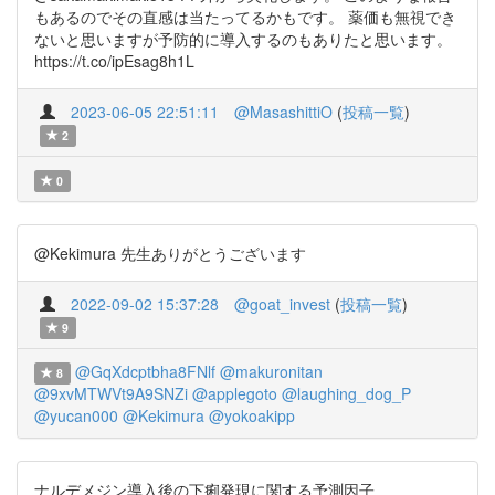
もあるのでその直感は当たってるかもです。 薬価も無視でき
ないと思いますが予防的に導入するのもありたと思います。
https://t.co/ipEsag8h1L
2023-06-05 22:51:11
@MasashittiO
(
投稿一覧
)
2
0
@Kekimura 先生ありがとうございます
2022-09-02 15:37:28
@goat_invest
(
投稿一覧
)
9
@GqXdcptbha8FNlf
@makuronitan
8
@9xvMTWVt9A9SNZi
@applegoto
@laughing_dog_P
@yucan000
@Kekimura
@yokoakipp
ナルデメジン導入後の下痢発現に関する予測因子