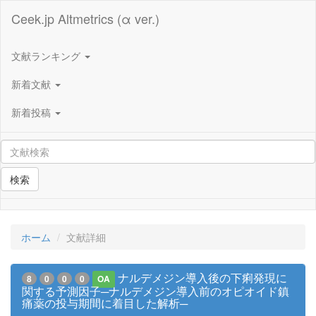
Ceek.jp Altmetrics (α ver.)
文献ランキング
新着文献
新着投稿
検索
ホーム
文献詳細
ナルデメジン導入後の下痢発現に
8
0
0
0
OA
関する予測因子─ナルデメジン導入前のオピオイド鎮
痛薬の投与期間に着目した解析─