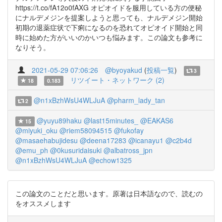
https://t.co/fA12o0fAXG オピオイドを服用している方の便秘
にナルデメジンを提案しようと思っても、ナルデメジン開始
初期の退薬症状で下痢になるのを恐れてオピオイド開始と同
時に始めた方がいいのかいつも悩みます。この論文も参考に
なりそう。
2021-05-29 07:06:26
@byoyakud
(
投稿一覧
)
3
リツイート・ネットワーク (2)
18
0.183
@n1xBzhWsU4WLJuA
@pharm_lady_tan
2
@yuyu89haku
@last15minutes_
@EAKAS6
15
@miyuki_oku
@riem58094515
@fukofay
@masaehabujidesu
@deena17283
@icanayu1
@c2b4d
@emu_ph
@0kusuridaisuki
@albatross_jpn
@n1xBzhWsU4WLJuA
@echow1325
この論文のことだと思います。原著は日本語なので、読むの
をオススメします