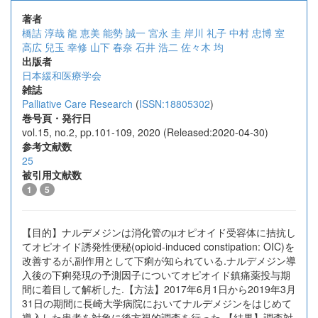
著者
橋詰 淳哉
龍 恵美
能勢 誠一
宮永 圭
岸川 礼子
中村 忠博
室
高広
兒玉 幸修
山下 春奈
石井 浩二
佐々木 均
出版者
日本緩和医療学会
雑誌
Palliative Care Research
(
ISSN:18805302
)
巻号頁・発行日
vol.15, no.2, pp.101-109, 2020 (Released:2020-04-30)
参考文献数
25
被引用文献数
1
5
【目的】ナルデメジンは消化管のµオピオイド受容体に拮抗し
てオピオイド誘発性便秘(opioid-induced constipation: OIC)を
改善するが,副作用として下痢が知られている.ナルデメジン導
入後の下痢発現の予測因子についてオピオイド鎮痛薬投与期
間に着目して解析した.【方法】2017年6月1日から2019年3月
31日の期間に長崎大学病院においてナルデメジンをはじめて
導入した患者を対象に後方視的調査を行った.【結果】調査対