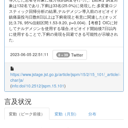
象は132名であり,下痢は33名(25.0%)に発現した.多変量ロジ
スティック回帰分析の結果,ナルデメジン導入前のオピオイド
鎮痛薬投与日数8日以上は下痢発現と有意に関連した(オッズ
比:3.76, 95%信頼区間:1.53-9.20, p=0.004).【考察】OICに対
してナルデメジンを使用する場合,オピオイド開始後7日以内
に使用することで,下痢の発現を回避できる可能性が示唆され
た.
2023-06-05 22:51:11
Twitter
8 + 39
https://www.jstage.jst.go.jp/article/jspm/15/2/15_101/_article/-
char/ja/
(
info:doi/10.2512/jspm.15.101
)
言及状況
変動（ピーク前後）
変動（月別）
分布