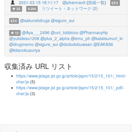
2021-03-15 18:11:17
@pharmax9
(
投稿一覧
)
3
リツイート・ネットワーク (2)
23
0.204
@sakura0drugs
@sigure_sui
2
@Aya___2496
@uni_tobbicco
@PharmacyHp
12
@yukidesu1208
@plus_2_alpha
@emu_ph
@katatsumuri_ki
@drugmemo
@sigure_sui
@dododobuwaan
@EAKAS6
@kitanokusuriya
収集済み URL リスト
https://www.jstage.jst.go.jp/article/jspm/15/2/15_101/_html/-
char/ja
(5)
https://www.jstage.jst.go.jp/article/jspm/15/2/15_101/_pdf/-
char/ja
(3)