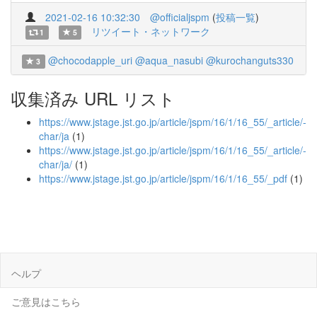
2021-02-16 10:32:30
@officialjspm
(
投稿一覧
)
リツイート・ネットワーク
1
5
@chocodapple_uri
@aqua_nasubi
@kurochanguts330
3
収集済み URL リスト
https://www.jstage.jst.go.jp/article/jspm/16/1/16_55/_article/-
char/ja
(1)
https://www.jstage.jst.go.jp/article/jspm/16/1/16_55/_article/-
char/ja/
(1)
https://www.jstage.jst.go.jp/article/jspm/16/1/16_55/_pdf
(1)
ヘルプ
ご意見はこちら