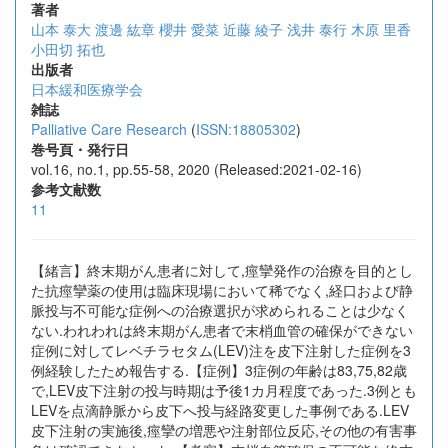
著者
山本 泰大
渡邊 紘章
櫻井 愛菜
近藤 綾子
浅井 泰行
木原 里香
小田切 拓也
出版者
日本緩和医療学会
雑誌
Palliative Care Research
(
ISSN:18805302
)
巻号頁・発行日
vol.16, no.1, pp.55-58, 2020 (Released:2021-02-16)
参考文献数
11
【緒言】終末期がん患者に対して,痙攣発作の治療を目的とし
た抗痙攣薬の使用は臨床現場において稀でなく,経口および静
脈投与不可能な症例への治療選択が求められることは少なく
ない.われわれは終末期がん患者で末梢血管の確保ができない
症例に対してレベチラセタム(LEV)注を皮下注射した症例を3
例経験したため報告する.【症例】3症例の年齢は83,75,82歳
で,LEV皮下注射の投与時期は予後1カ月程度であった.3例とも
LEVを点滴静脈から皮下へ投与経路変更した事例である.LEV
皮下注射の実施後,痙攣の増悪や注射部位反応,その他の有害事