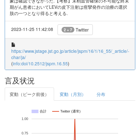
象は確認できなかった.【考察】末梢血管確保の不可能な終末
期がん患者においてLEVの皮下注射は痙攣発作の治療の選択
肢の一つとなり得ると考える.
2023-11-25 11:42:08
Twitter
2 + 7
https://www.jstage.jst.go.jp/article/jspm/16/1/16_55/_article/-
char/ja/
(
info:doi/10.2512/jspm.16.55
)
言及状況
変動（ピーク前後）
変動（月別）
分布
合計
Twitter (通常)
1.00
0.75