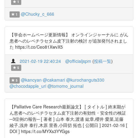
1
@Chucky_c_666
1
【学会ホームページ更新情報】 オンラインジャーナルに がん
患者へのレベチラセタム皮下注射の検討 が追加発刊されまし
た https://t.co/Ceo81XwvX5
2021-02-19 22:40:24
@officialjspm
(
投稿一覧
)
5
@kancyan
@cakamari
@kurochanguts330
5
@chocodapple_uri
@tomomo_journal
【Palliative Care Research最新論文】 [ タイトル ] 終末期が
ん患者へのレベチラセタム皮下注射の有効性・安全性の検証
─3症例の報告─ [ 著者 ] 山本 泰大,渡邊 紘章,櫻井 愛菜,近藤
綾子,浅井 泰行,木原 里香,小田切 拓也 [ 公開日 ] 2021-02-16 [
DOI ] https://t.co/MYXs3YYGgs