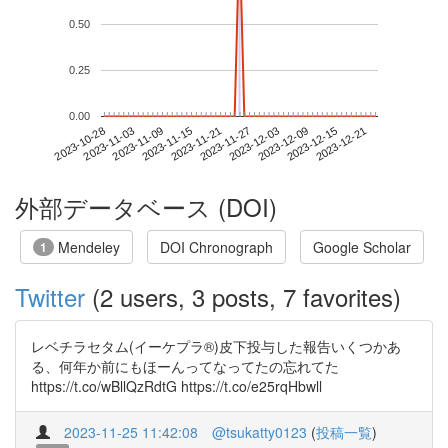
0.50
0.25
0.00
2023-12-15
2023-10-28
2023-11-15
2023-12-03
2023-12-21
2023-11-03
2023-11-21
2023-12-09
2023-11-09
2023-11-27
外部データベース (DOI)
Mendeley
DOI Chronograph
Google Scholar
1
Twitter
(2 users, 3 posts, 7 favorites)
レベチラセタム(イーケプラ®)皮下投与した報告いくつかあ
る、何年か前にもほーんってなってたの忘れてた
https://t.co/wBllQzRdtG https://t.co/e25rqHbwll
2023-11-25 11:42:08
@tsukatty0123
(
投稿一覧
)