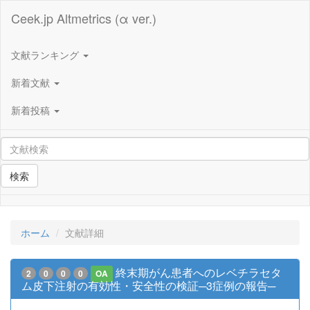
Ceek.jp Altmetrics (α ver.)
文献ランキング
新着文献
新着投稿
検索
ホーム
文献詳細
終末期がん患者へのレベチラセタ
2
0
0
0
OA
ム皮下注射の有効性・安全性の検証─3症例の報告─