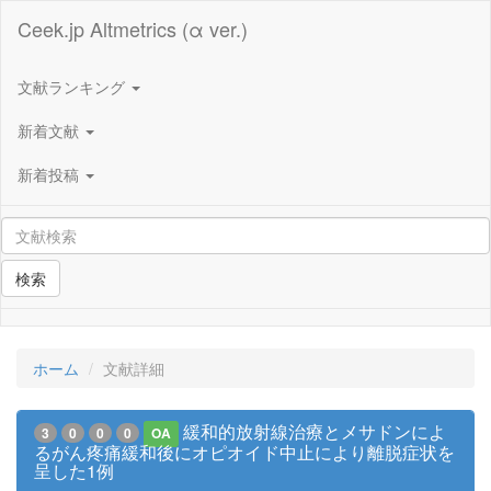
Ceek.jp Altmetrics (α ver.)
文献ランキング
新着文献
新着投稿
検索
ホーム
文献詳細
緩和的放射線治療とメサドンによ
3
0
0
0
OA
るがん疼痛緩和後にオピオイド中止により離脱症状を
呈した1例