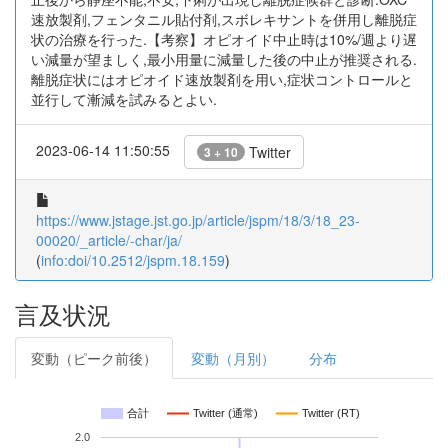
速放製剤,フェンタニル貼付剤,スボレキサントを併用し離脱症
状の治療を行った.【考察】オピオイド中止時は10%/週より遅
い減量が望ましく,最小用量に減量した後の中止が推奨される.
離脱症状にはオピオイド速放製剤を用い,症状コントロールと
並行して漸減を試みるとよい.
2023-06-14 11:50:55
Twitter
3 + 10
https://www.jstage.jst.go.jp/article/jspm/18/3/18_23-
00020/_article/-char/ja/
(
info:doi/10.2512/jspm.18.159
)
言及状況
変動（ピーク前後）
変動（月別）
分布
合計
Twitter (通常)
Twitter (RT)
2.0