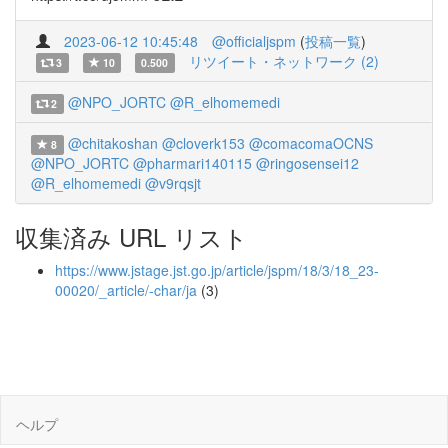
2023-06-12 10:45:48
@officialjspm
(
投稿一覧
)
リツイート・ネットワーク (2)
3
10
0.500
@NPO_JORTC
@R_elhomemedi
2
@chitakoshan
@cloverk153
@comacomaOCNS
8
@NPO_JORTC
@pharmari140115
@ringosensei12
@R_elhomemedi
@v9rqsjt
収集済み URL リスト
https://www.jstage.jst.go.jp/article/jspm/18/3/18_23-
00020/_article/-char/ja
(3)
ヘルプ