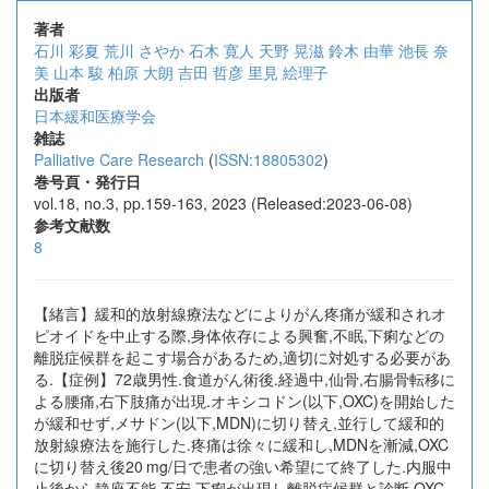
著者
石川 彩夏
荒川 さやか
石木 寛人
天野 晃滋
鈴木 由華
池長 奈
美
山本 駿
柏原 大朗
吉田 哲彦
里見 絵理子
出版者
日本緩和医療学会
雑誌
Palliative Care Research
(
ISSN:18805302
)
巻号頁・発行日
vol.18, no.3, pp.159-163, 2023 (Released:2023-06-08)
参考文献数
8
【緒言】緩和的放射線療法などによりがん疼痛が緩和されオ
ピオイドを中止する際,身体依存による興奮,不眠,下痢などの
離脱症候群を起こす場合があるため,適切に対処する必要があ
る.【症例】72歳男性.食道がん術後.経過中,仙骨,右腸骨転移に
よる腰痛,右下肢痛が出現.オキシコドン(以下,OXC)を開始した
が緩和せず,メサドン(以下,MDN)に切り替え,並行して緩和的
放射線療法を施行した.疼痛は徐々に緩和し,MDNを漸減,OXC
に切り替え後20 mg/日で患者の強い希望にて終了した.内服中
止後から静座不能,不安,下痢が出現し離脱症候群と診断.OXC