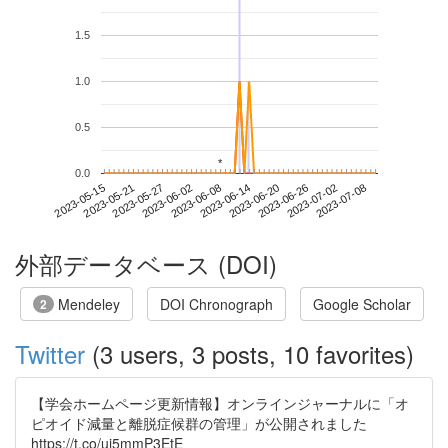
1.5
1.0
0.5
*
*
0.0
2023-07-02
2023-05-15
2023-06-02
2023-06-20
2023-07-08
2023-05-21
2023-06-08
2023-06-26
2023-05-27
2023-06-14
外部データベース (DOI)
Mendeley
DOI Chronograph
Google Scholar
2
Twitter
(3 users, 3 posts, 10 favorites)
【学会ホームページ更新情報】オンラインジャーナルに「オ
ピオイド減量と離脱症候群の管理」が公開されました
https://t.co/uj5mmP3EtE