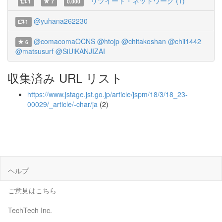
リツイート・ネットワーク (1)
1
7
0.000
@yuhana262230
1
@comacomaOCNS
@htojp
@chitakoshan
@chii1442
6
@matsusurf
@SiUiKANJIZAI
収集済み URL リスト
https://www.jstage.jst.go.jp/article/jspm/18/3/18_23-
00029/_article/-char/ja
(2)
ヘルプ
ご意見はこちら
TechTech Inc.