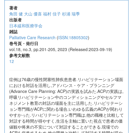
著者
角田 健
大山 優喜
福村 佳子
杉浦 瑞季
出版者
日本緩和医療学会
雑誌
Palliative Care Research
(
ISSN:18805302
)
巻号頁・発行日
vol.18, no.3, pp.201-205, 2023 (Released:2023-09-19)
参考文献数
12
症例は76歳の慢性閉塞性肺疾患患者.リハビリテーション場面
における対話を活用し,アドバンス・ケア・プランニング
(Advance Care Planning: ACP)の実践を試みた.ACPの実践は,
呼吸リハビリテーション中のコンディショニングやセルフマ
ネジメント教育の対話の場面を主に活用した.リハビリテーシ
ョン専門職がACPに関わる場合,いわゆる広義のACPが関わり
やすかった.リハビリテーション専門職は,他の職種と比較して
対話する時間が得やすく,生活を主軸に置いた視点で患者の価
値観や将来の不安について対話することができる.現場での
ACPを促進するため,他の職種と比較して対話する時間が得や