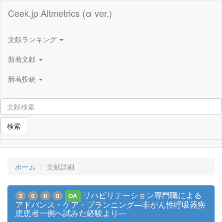
Ceek.jp Altmetrics (α ver.)
文献ランキング
新着文献
新着投稿
検索
ホーム
文献詳細
リハビリテーション専門職による
2
0
0
0
OA
アドバンス・ケア・プランニング—非がん性呼吸器疾
患患者一例へ試みた経験より—