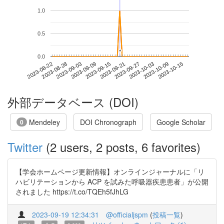
1.0
0.5
*
*
0.0
2023-10-09
2023-08-22
2023-09-09
2023-09-27
2023-10-15
2023-08-28
2023-09-15
2023-10-03
2023-09-03
2023-09-21
外部データベース (DOI)
Mendeley
DOI Chronograph
Google Scholar
0
Twitter
(2 users, 2 posts, 6 favorites)
【学会ホームページ更新情報】オンラインジャーナルに「リ
ハビリテーションから ACP を試みた呼吸器疾患患者」が公開
されました https://t.co/TQEh5fJhLG
2023-09-19 12:34:31
@officialjspm
(
投稿一覧
)