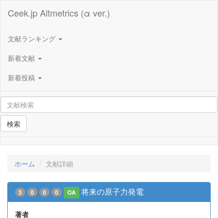
Ceek.jp Altmetrics (α ver.)
文献ランキング
新着文献
新着投稿
検索
ホーム
文献詳細
将来の原子力発電
3
0
0
0
OA
著者