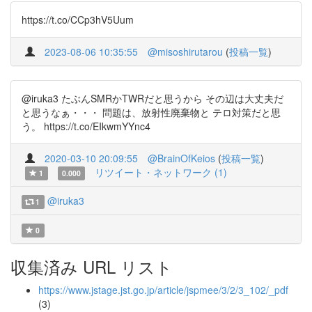
https://t.co/CCp3hV5Uum
2023-08-06 10:35:55
@misoshirutarou
(
投稿一覧
)
@iruka3 たぶんSMRかTWRだと思うから その辺は大丈夫だ
と思うなぁ・・・ 問題は、放射性廃棄物と テロ対策だと思
う。 https://t.co/EIkwmYYnc4
2020-03-10 20:09:55
@BrainOfKeios
(
投稿一覧
)
リツイート・ネットワーク (1)
1
0.000
@iruka3
1
0
収集済み URL リスト
https://www.jstage.jst.go.jp/article/jspmee/3/2/3_102/_pdf
(3)