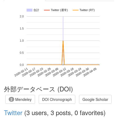
合計
Twitter (通常)
Twitter (RT)
2.0
1.5
1.0
0.5
0.0
2020-03-30
2020-02-11
2020-02-29
2020-03-18
2020-04-05
2020-02-17
2020-03-06
2020-03-24
2020-02-23
2020-03-12
外部データベース (DOI)
Mendeley
DOI Chronograph
Google Scholar
2
Twitter
(3 users, 3 posts, 0 favorites)