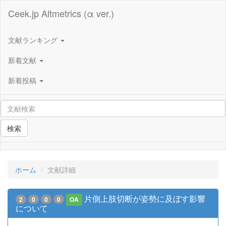
Ceek.jp Altmetrics (α ver.)
文献ランキング
新着文献
新着投稿
検索
ホーム
文献詳細
片側上肢切断が姿勢に及ぼす影響
2
0
0
0
OA
について