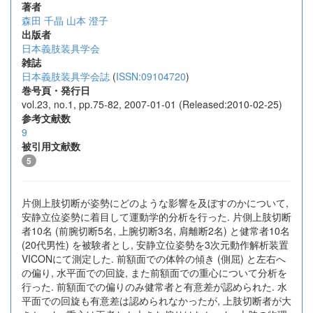
著者
森田 千晶
山本 澄子
出版者
日本義肢装具学会
雑誌
日本義肢装具学会誌
(
ISSN:09104720
)
巻号頁・発行日
vol.23, no.1, pp.75-82, 2007-01-01 (Released:2010-02-25)
参考文献数
9
被引用文献数
5
片側上肢切断が姿勢にどのような影響を及ぼすのかについて,
安静立位姿勢に着目して運動学的分析を行った. 片側上肢切断
者10名 (前腕切断5名, 上腕切断3名, 肩離断2名) と健常者10名
(20代男性) を被験者とし, 安静立位姿勢を3次元動作解析装置
VICONにて測定した. 前額面での体幹の傾き (側屈) と左右へ
の偏り, 水平面での回旋, また前額面での重心について分析を
行った. 前額面での偏りのみ健常者と有意差が認められた. 水
平面での回旋も有意差は認められなかったが, 上肢切断者が大