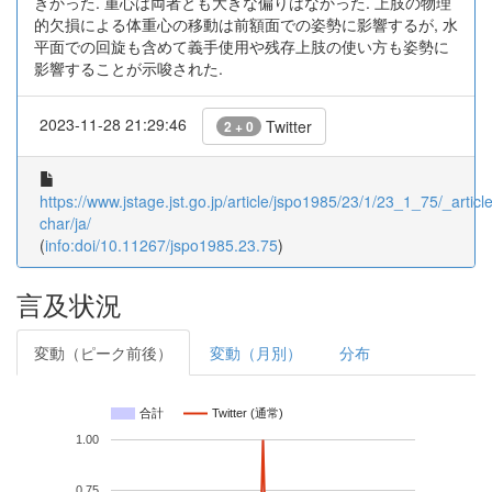
きかった. 重心は両者とも大きな偏りはなかった. 上肢の物理
的欠損による体重心の移動は前額面での姿勢に影響するが, 水
平面での回旋も含めて義手使用や残存上肢の使い方も姿勢に
影響することが示唆された.
2023-11-28 21:29:46
Twitter
2 + 0
https://www.jstage.jst.go.jp/article/jspo1985/23/1/23_1_75/_article
char/ja/
(
info:doi/10.11267/jspo1985.23.75
)
言及状況
変動（ピーク前後）
変動（月別）
分布
合計
Twitter (通常)
1.00
0.75