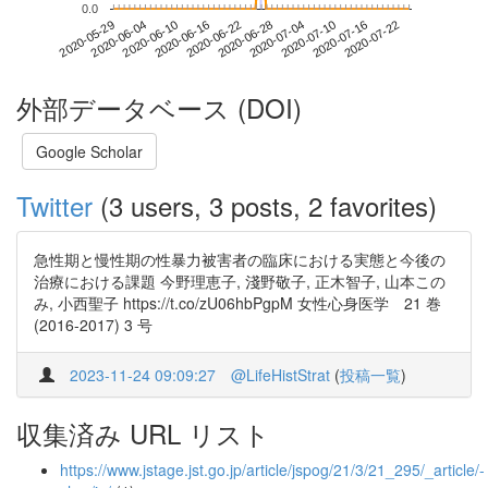
0.0
2020-07-16
2020-05-29
2020-06-16
2020-07-04
2020-07-22
2020-06-04
2020-06-22
2020-07-10
2020-06-10
2020-06-28
外部データベース (DOI)
Google Scholar
Twitter
(3 users, 3 posts, 2 favorites)
急性期と慢性期の性暴力被害者の臨床における実態と今後の
治療における課題 今野理恵子, 淺野敬子, 正木智子, 山本この
み, 小西聖子 https://t.co/zU06hbPgpM 女性心身医学 21 巻
(2016-2017) 3 号
2023-11-24 09:09:27
@LifeHistStrat
(
投稿一覧
)
収集済み URL リスト
https://www.jstage.jst.go.jp/article/jspog/21/3/21_295/_article/-