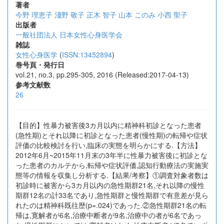
著者
今野 理恵子
淺野 敬子
正木 智子
山本 このみ
小西 聖子
出版者
一般社団法人 日本女性心身医学会
雑誌
女性心身医学
(
ISSN:13452894
)
巻号頁・発行日
vol.21, no.3, pp.295-305, 2016 (Released:2017-04-13)
参考文献数
26
【目的】性暴力被害後3カ月以内に精神科初診となった患者
(急性期)とそれ以降に初診となった患者(慢性期)の転帰や症状
評価の比較検討を行い,臨床の実態を明らかにする.【方法】
2012年6月~2015年11月末の3年半に性暴力被害後に初診とな
った患者のカルテから,転帰や症状評価,認知行動療法の実施実
態等の情報を収集し分析する.【結果/考察】①調査対象者数は
初診時に被害から3カ月以内の急性期群21名,それ以降の慢性
期群12名の計33名であり,急性期群と慢性期群で有意差が見ら
れたのは精神科既往歴(p=.024)であった.②急性期群21名の転
帰は,寛解者が6名,治療中断者が9名,治療中の者が6名であっ