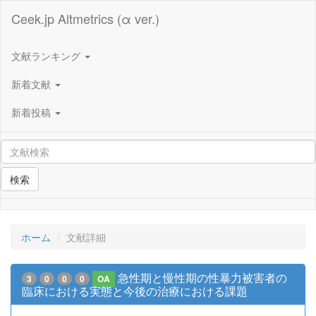
Ceek.jp Altmetrics (α ver.)
文献ランキング
新着文献
新着投稿
検索
ホーム
文献詳細
急性期と慢性期の性暴力被害者の
3
0
0
0
OA
臨床における実態と今後の治療における課題