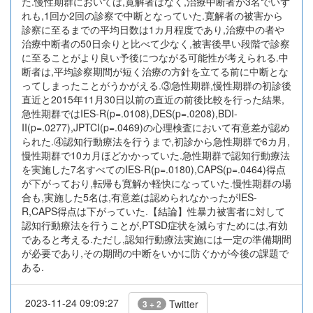
た.慢性期群においては,寛解者はなく,治療中断者が3名でいず
れも,1回か2回の診察で中断となっていた.寛解者の被害から
診察に至るまでの平均日数は1カ月程度であり,治療中の者や
治療中断者の50日余りと比べて少なく,被害後早い段階で診察
に至ることがより良い予後につながる可能性が考えられる.中
断者は,平均診察期間が短く治療の方針を立てる前に中断とな
ってしまったことがうかがえる.③急性期群,慢性期群の初診後
直近と2015年11月30日以前の直近の前後比較を行った結果,
急性期群ではIES-R(p=.0108),DES(p=.0208),BDI-
II(p=.0277),JPTCI(p=.0469)の心理検査において有意差が認め
られた.④認知行動療法を行うまで,初診から急性期群で6カ月,
慢性期群で10カ月ほどかかっていた.急性期群で認知行動療法
を実施した7名すべてのIES-R(p=.0180),CAPS(p=.0464)得点
が下がっており,転帰も寛解か軽快になっていた.慢性期群の場
合も,実施した5名は,有意差は認められなかったがIES-
R,CAPS得点は下がっていた.【結論】性暴力被害者に対して
認知行動療法を行うことが,PTSD症状を減らすためには,有効
であると考える.ただし,認知行動療法実施には一定の準備期間
が必要であり,その期間の中断をいかに防ぐかが今後の課題で
ある.
2023-11-24 09:09:27
Twitter
3 + 2