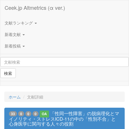
Ceek.jp Altmetrics (α ver.)
文献ランキング
新着文献
新着投稿
検索
ホーム
文献詳細
「性同一性障害」の脱病理化とマ
33
0
0
0
OA
イノリティ・ストレスICD-11の中の「性別不合」と
心身医学に関与する人々の役割