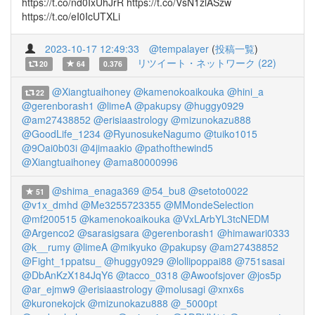
https://t.co/nd0IxUhJrR https://t.co/VsN1zlASzw
https://t.co/eI0IcUTXLi
2023-10-17 12:49:33
@tempalayer
(
投稿一覧
)
リツイート・ネットワーク (22)
20
64
0.376
@Xiangtuaihoney
@kamenokoaikouka
@hini_a
22
@gerenborash1
@limeA
@pakupsy
@huggy0929
@am27438852
@erisiaastrology
@mizunokazu888
@GoodLife_1234
@RyunosukeNagumo
@tuiko1015
@9Oai0b03i
@4jimaakio
@pathofthewind5
@Xiangtuaihoney
@ama80000996
@shima_enaga369
@54_bu8
@setoto0022
51
@v1x_dmhd
@Me3255723355
@MMondeSelection
@mf200515
@kamenokoaikouka
@VxLArbYL3tcNEDM
@Argenco2
@sarasigsara
@gerenborash1
@himawari0333
@k__rumy
@limeA
@mikyuko
@pakupsy
@am27438852
@Fight_1ppatsu_
@huggy0929
@lollipoppai88
@751sasai
@DbAnKzX184JqY6
@tacco_0318
@Awoofsjover
@jos5p
@ar_ejmw9
@erisiaastrology
@molusagi
@xnx6s
@kuronekojck
@mizunokazu888
@_5000pt