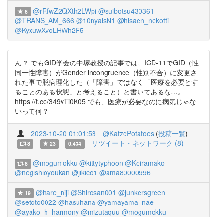
@rRfwZ2QXth2LWpi
@suibotsu430361
6
@TRANS_AM_666
@10nyaisN1
@hisaen_nekotti
@KyxuwXveLHWh2F5
ん？ でもGID学会の中塚教授の記事では、ICD-11でGID（性
同一性障害）がGender incongruence（性別不合）に変更さ
れた事で脱病理化した（「障害」ではなく「医療を必要とす
ることのある状態」と考えること）と書いてあるな…。
https://t.co/349vTi0K05 でも、医療が必要なのに病気じゃな
いって何？
2023-10-20 01:01:53
@KatzePotatoes
(
投稿一覧
)
リツイート・ネットワーク (8)
8
23
0.434
@mogumokku
@kittytyphoon
@Koiramako
8
@negishioyoukan
@jikico1
@ama80000996
@hare_niji
@Shirosan001
@junkersgreen
19
@setoto0022
@hasuhana
@yamayama_nae
@ayako_h_harmony
@mizutaquu
@mogumokku