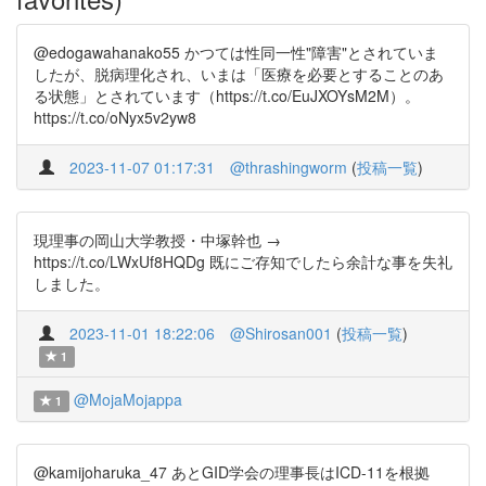
@edogawahanako55 かつては性同一性"障害"とされていま
したが、脱病理化され、いまは「医療を必要とすることのあ
る状態」とされています（https://t.co/EuJXOYsM2M）。
https://t.co/oNyx5v2yw8
2023-11-07 01:17:31
@thrashingworm
(
投稿一覧
)
現理事の岡山大学教授・中塚幹也 →
https://t.co/LWxUf8HQDg 既にご存知でしたら余計な事を失礼
しました。
2023-11-01 18:22:06
@Shirosan001
(
投稿一覧
)
1
@MojaMojappa
1
@kamijoharuka_47 あとGID学会の理事長はICD-11を根拠