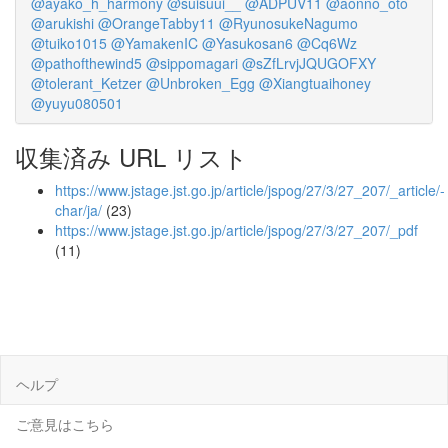
@ayako_h_harmony
@suisuui__
@ADPUV11
@aonno_oto
@arukishi
@OrangeTabby11
@RyunosukeNagumo
@tuiko1015
@YamakenIC
@Yasukosan6
@Cq6Wz
@pathofthewind5
@sippomagari
@sZfLrvjJQUGOFXY
@tolerant_Ketzer
@Unbroken_Egg
@Xiangtuaihoney
@yuyu080501
収集済み URL リスト
https://www.jstage.jst.go.jp/article/jspog/27/3/27_207/_article/-
char/ja/
(23)
https://www.jstage.jst.go.jp/article/jspog/27/3/27_207/_pdf
(11)
ヘルプ
ご意見はこちら