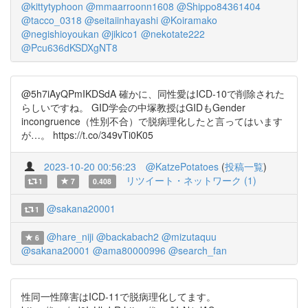
@kittytyphoon
@mmaarroonn1608
@Shippo84361404
@tacco_0318
@seitaiinhayashi
@Koiramako
@negishioyoukan
@jikico1
@nekotate222
@Pcu636dKSDXgNT8
@5h7iAyQPmIKDSdA 確かに、同性愛はICD-10で削除された
らしいですね。 GID学会の中塚教授はGIDもGender
incongruence（性別不合）で脱病理化したと言ってはいます
が…。 https://t.co/349vTi0K05
2023-10-20 00:56:23
@KatzePotatoes
(
投稿一覧
)
リツイート・ネットワーク (1)
1
7
0.408
@sakana20001
1
@hare_niji
@backabach2
@mizutaquu
6
@sakana20001
@ama80000996
@search_fan
性同一性障害はICD-11で脱病理化してます。