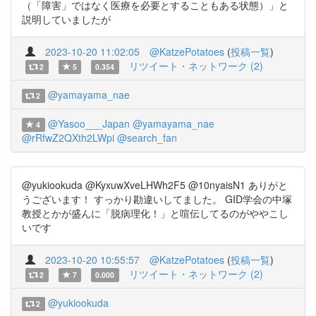
（「障害」ではなく医療を必要とすることもある状態）」と
説明していましたが
2023-10-20 11:02:05
@KatzePotatoes
(
投稿一覧
)
リツイート・ネットワーク (2)
2
5
0.354
@yamayama_nae
2
@Yasoo___Japan
@yamayama_nae
4
@rRfwZ2QXth2LWpi
@search_fan
@yukiookuda @KyxuwXveLHWh2F5 @10nyaisN1 ありがと
うございます！ すっかり勘違いしてました。 GID学会の中塚
教授とかが盛んに「脱病理化！」と喧伝してるのがややこし
いです
2023-10-20 10:55:57
@KatzePotatoes
(
投稿一覧
)
リツイート・ネットワーク (2)
2
7
0.000
@yukiookuda
2