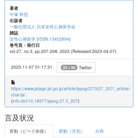
著者
中塚 幹也
出版者
一般社団法人 日本女性心身医学会
雑誌
女性心身医学
(
ISSN:13452894
)
巻号頁・発行日
vol.27, no.3, pp.207-208, 2023 (Released:2023-04-07)
2023-11-07 01:17:31
Twitter
33 + 90
https://www.jstage.jst.go.jp/article/jspog/27/3/27_207/_article/-
char/ja/
(
info:doi/10.18977/jspog.27.3_207
)
言及状況
変動（ピーク前後）
変動（月別）
分布