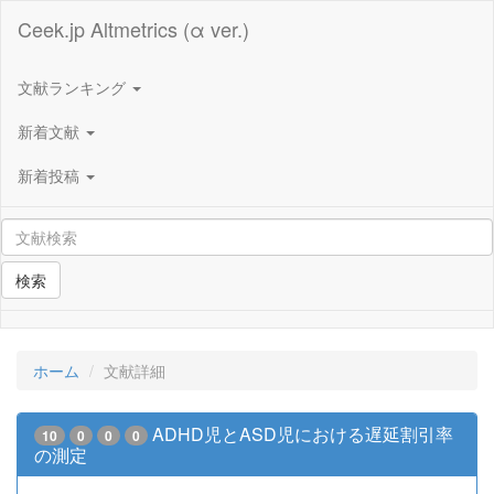
Ceek.jp Altmetrics (α ver.)
文献ランキング
新着文献
新着投稿
検索
ホーム
文献詳細
ADHD児とASD児における遅延割引率
10
0
0
0
の測定