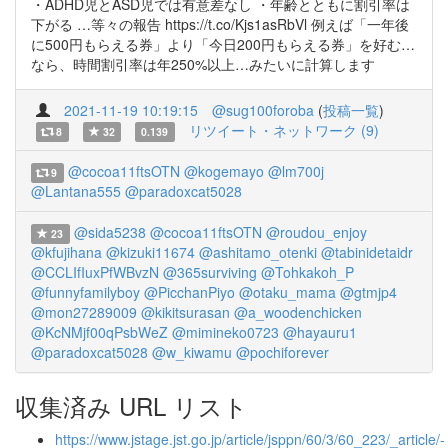
・ADHD児とASD児では有意差なし ・年齢とともに割引率は
下がる …等々の報告 https://t.co/Kjs1asRbVl 例えば「一年後
に500円もらえる券」より「今日200円もらえる券」を好む…
なら、時間割引率は年250%以上…みたいに計算します
2021-11-19 10:19:15
@sug100foroba
(
投稿一覧
)
リツイート・ネットワーク (9)
8
32
0.139
@cocoa11ftsOTN
@kogemayo
@lm700j
9
@Lantana555
@paradoxcat5028
@sida5238
@cocoa11ftsOTN
@roudou_enjoy
23
@kfujihana
@kizuki11674
@ashitamo_otenki
@tabinidetaidr
@CCLIfIuxPfWBvzN
@365surviving
@Tohkakoh_P
@funnyfamilyboy
@PicchanPiyo
@otaku_mama
@gtmjp4
@mon27289009
@kikitsurasan
@a_woodenchicken
@KcNMjf00qPsbWeZ
@mimineko0723
@hayauru1
@paradoxcat5028
@w_kiwamu
@pochiforever
収集済み URL リスト
https://www.jstage.jst.go.jp/article/jsppn/60/3/60_223/_article/-