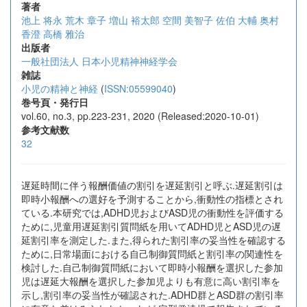
著者
池上 将永
荒木 章子
増山 裕太郎
空間 美智子
佐伯 大輔
奥村
香澄
高橋 雅治
出版者
一般社団法人 日本小児精神神経学会
雑誌
小児の精神と神経
(
ISSN:05599040
)
巻号頁・発行日
vol.60, no.3, pp.223-231, 2020 (Released:2020-10-01)
参考文献数
32
遅延時間に伴う報酬価値の割引を遅延割引と呼ぶ.遅延割引は
即時小報酬への選好を予測することから,衝動性の指標とされ
ている.本研究では,ADHD児およびASD児の衝動性を評価する
ために,児童用遅延割引質問紙を用いてADHD児とASD児の遅
延割引率を測定した.また,得られた割引率の妥当性を確認する
ために,日常場面における自己制御質問紙と割引率の関連性を
検討した.自己制御質問紙において即時小報酬を選択した参加
児は遅延大報酬を選択した参加児よりも有意に高い割引率を
示し,割引率の妥当性が確認された.ADHD群とASD群の割引率