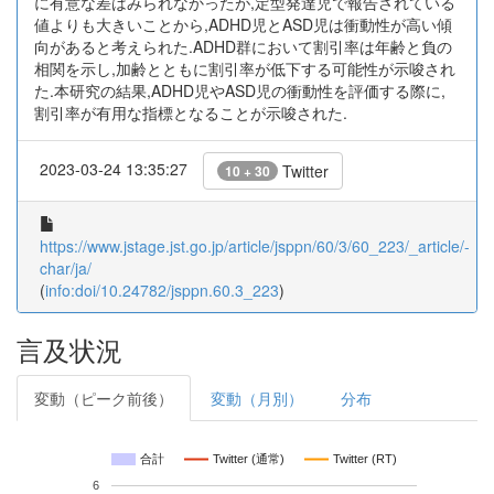
に有意な差はみられなかったが,定型発達児で報告されている
値よりも大きいことから,ADHD児とASD児は衝動性が高い傾
向があると考えられた.ADHD群において割引率は年齢と負の
相関を示し,加齢とともに割引率が低下する可能性が示唆され
た.本研究の結果,ADHD児やASD児の衝動性を評価する際に,
割引率が有用な指標となることが示唆された.
2023-03-24 13:35:27
Twitter
10 + 30
https://www.jstage.jst.go.jp/article/jsppn/60/3/60_223/_article/-
char/ja/
(
info:doi/10.24782/jsppn.60.3_223
)
言及状況
変動（ピーク前後）
変動（月別）
分布
合計
Twitter (通常)
Twitter (RT)
6