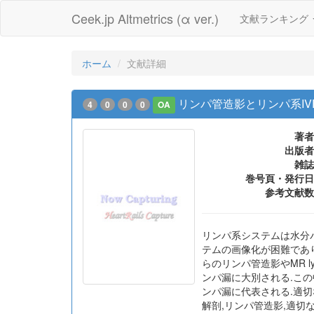
Ceek.jp Altmetrics (α ver.)
文献ランキング
ホーム
文献詳細
リンパ管造影とリンパ系IV
4
0
0
0
OA
著者
出版者
雑誌
巻号頁・発行日
参考文献数
リンパ系システムは水分
テムの画像化が困難であ
らのリンパ管造影やMR l
ンパ漏に大別される.こ
ンパ漏に代表される.適
解剖,リンパ管造影,適