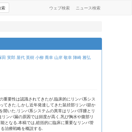
検索
ウェブ検索
ニュース検索
塚田 実郎
屋代 英樹
小柳 喬幸
山岸 敬幸
陣崎 雅弘
の重要性は認識されてきたが,臨床的にリンパ系シス
ってきた.しかし近年発達してきた鼠径部リンパ節か
の門戸を開いた.リンパ系システムの異常はリンパ浮腫とリ
はリンパ漏の原因では頻度が高く,乳び胸水や腹部リ
能となる.本稿では,総括的に臨床に重要なリンパ管
る治療戦略を概説する.