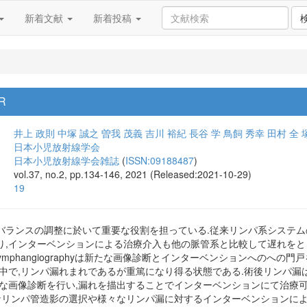
新着文献
新着投稿
R
井上 政則
中塚 誠之
曽我 茂義
吉川 裕紀
長谷 学
鳥飼 秀幸
田村 全
日本小児放射線学会
日本小児放射線学会雑誌
(
ISSN:09188487
)
vol.37, no.2, pp.134-146, 2021 (Released:2021-10-29)
19
バランスの調整に於いて重要な役割を担っている.従来リンパ系システム
り,インターベンションによる治療介入も他の脈管系と比較して遅れをと
ymphangiographyは新たな画像診断とインターベンションへのへ
の中で,リンパ漏れまれであるが重篤になり得る状態である.術後リンパ漏
切な画像診断を行い,漏れを描出することでインターベンションにて治療可
切なリンパ管造影の選択や様々なリンパ漏に対するインターベンションによ