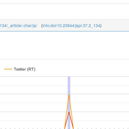
134/_article/-char/ja/
(
info:doi/10.20844/jspr.37.2_134
)
Twitter (RT)