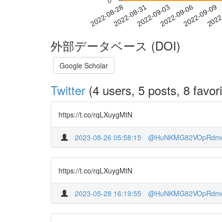
0
2022-09-03
2022-09-06
2022-09-09
2022
2022-08-28
2022-08-31
外部データベース (DOI)
Google Scholar
Twitter
(4 users, 5 posts, 8 favori
https://t.co/rqLXuygMtN
2023-08-26 05:58:15
@HuNKMG82VOpRdm
https://t.co/rqLXuygMtN
2023-05-28 16:19:55
@HuNKMG82VOpRdm