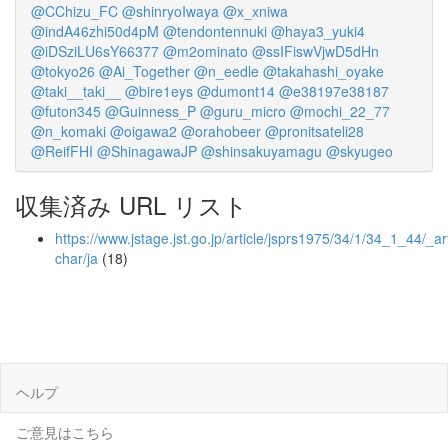
@CChizu_FC
@shinryoIwaya
@x_xniwa
@indA46zhi50d4pM
@tendontennuki
@haya3_yuki4
@iDSziLU6sY66377
@m2ominato
@ssIFiswVjwD5dHn
@tokyo26
@Ai_Together
@n_eedle
@takahashi_oyake
@taki__taki__
@bire1eys
@dumont14
@e38197e38187
@futon345
@Guinness_P
@guru_micro
@mochi_22_77
@n_komaki
@oigawa2
@orahobeer
@pronitsateli28
@ReifFHI
@ShinagawaJP
@shinsakuyamagu
@skyugeo
収集済み URL リスト
https://www.jstage.jst.go.jp/article/jsprs1975/34/1/34_1_44/_art
char/ja
(18)
ヘルプ
ご意見はこちら