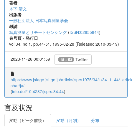
著者
木下 清文
出版者
一般社団法人 日本写真測量学会
雑誌
写真測量とリモートセンシング
(
ISSN:02855844
)
巻号頁・発行日
vol.34, no.1, pp.44-51, 1995-02-28 (Released:2010-03-19)
2023-11-26 00:01:59
Twitter
18 + 53
https://www.jstage.jst.go.jp/article/jsprs1975/34/1/34_1_44/_articl
char/ja/
(
info:doi/10.4287/jsprs.34.44
)
言及状況
変動（ピーク前後）
変動（月別）
分布