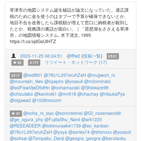
草津市の地図システム誕生秘話が論文になっていた。適正課
税のために金を使うのはタブーで予算が確保できないとか、
地目不合を改善したら課税額が増えて窓口に納税者が殺到し
たとか、税務課の裏話が面白い。｜「琵琶湖をささえる草津
市」の地図情報システム, 木下清文, 1995
https://t.co/xjdGsUlHTZ
2023-11-25 06:24:51
@fffw2
(
投稿一覧
)
21
リツイート・ネットワーク (17)
62
0.177
@redifi01
@7Kc1L297eruhZaH
@mugwort_rc
17
@mountain_9wv
@oyapiro
@yossuli
@m2ominato
@ssIFiswVjwD5dHn
@oohamazaki
@Shiokaze98
@chizulabo
@kaniroi61
@mnlt18
@chachay
@ritsukaPya
@oigawa2
@1028nezumi
@ocha_ni_siyo
@sonnrieimei
@GI_nosenseofdir
47
@ge_ogura_phy
@FujitaShu_Nard
@ark1220
@REEEADEER
@tokimuraak41739
@ao_kanban
@7Kc1L297eruhZaH
@yoya
@series74
@shimoxx
@yossuli
@sohsai
@Tempaku_Danji
@geogra_geogra
@berutsuku