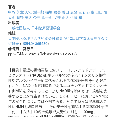
著者
中谷 英章
入江 潤一郎
稲垣 絵美
藤田 真隆
三石 正憲
山口 慎
太郎
岡野 栄之
今井 眞一郎
安井 正人
伊藤 裕
出版者
一般社団法人 日本臨床薬理学会
雑誌
日本臨床薬理学会学術総会抄録集 第42回日本臨床薬理学会学
術総会
(
ISSN:24365580
)
巻号頁・発行日
pp.2-P-M-2, 2021 (Released:2021-12-17)
【目的】最近の動物実験においてニコチンアミドアデニンジ
ヌクレオチド(NAD)の細胞レベルでの減少がインスリン抵抗
性やアルツハイマー病に代表される老化関連疾患を引き起こ
すこと、NAD中間代謝産物であるニコチンアミドヌクレオチ
ド(NMN)を投与することによりNAD量を増加させ、病態を改
善することが報告されている。しかし、ヒトにおけるNMN投
与の安全性については不明である。そこで我々は健康成人男
性にNMNを経口投与し、その安全性を確認する臨床試験を行
った。【方法】10名の健康成人男性に対し、100mg、
250mg、500mg のNMNを1週間毎に段階的に経口投与し、投