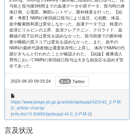
与前と投与後5時間までの血液データや尿データ、投与時の身
体計測、心電図、胸部レントゲン、眼科検査を行った。【結
果・考察】NMNの単回経口投与により血圧、心拍数、体温、
血中酸素飽和度は変化しなかった。血液データでは、軽度の
血清ビリルビンの上昇、血清クレアチニン、クロライド、血
糖値の低下以外は変化を認めなかった。投与前後での眼科検
査や睡眠の質スコアは変化を認めなかった。また、血中の
NMNの最終代謝産物は濃度依存性に上昇し、体内でNMNの代
謝がきちんと行われたことが確認された。【結論】健康成人
男性においてNMNの単回経口投与は大きな副反応を認めず安
全であった。
2023-08-20 09:33:24
Twitter
2 + 0
https://www.jstage.jst.go.jp/article/jsptsuppl/42/0/42_2-P-M-
2/_article/-char/ja/
(
info:doi/10.50993/jsptsuppl.42.0_2-P-M-2
)
言及状況