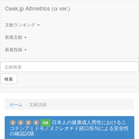
Ceek.jp Altmetrics (α ver.)
文献ランキング
新着文献
新着投稿
検索
ホーム
文献詳細
日本人の健康成人男性におけるニ
2
0
0
0
OA
コチンアミドモノヌクレオチド経口投与による安全性
の確認試験