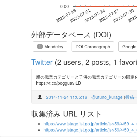
0.00
2023-07-24
2023-07-27
2023-07-30
2023
2023-07-18
2023-07-21
外部データベース (DOI)
Mendeley
DOI Chronograph
Google
1
Twitter
(2 users, 2 posts, 1 favori
親の職業カテゴリーと子供の職業カテゴリーの固定化（世襲）
https://t.co/poggua9iLD
2014-11-24 11:05:16
@utuno_kurage
(
投稿
収集済み URL リスト
https://www.jstage.jst.go.jp/article/jsr/59/4/59_4
https://www.jstage.jst.go.jp/article/jsr/59/4/59_4