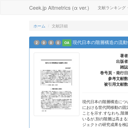
Ceek.jp Altmetrics (α ver.)
文献ランキング
ホーム
文献詳細
現代日本の階層構造の流動
2
0
0
0
OA
著者
出版者
雑誌
巻号頁・発行日
参考文献数
被引用文献数
現代日本の階層構造につ
における世代間移動の固
ことを示す.すなわち,
いるが,別の階層は高まる
ジェクトの研究成果を検