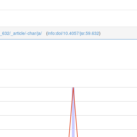
4_632/_article/-char/ja/
(
info:doi/10.4057/jsr.59.632
)