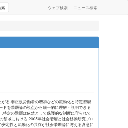
検索
ウェブ検索
ニュース検索
上がる.非正規労働者の増加などの流動化と特定階層
ワードを階層論の視点から統一的に理解・説明できる
く,特定の階層は依然として保護的な制度に守られて
の領域における,2005年社会階層と社会移動研究プロ
造の安定性と流動化の共存が社会階層論に与える含意に