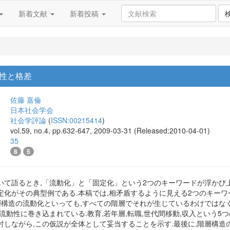
新着文献
新着投稿
性と格差
佐藤 嘉倫
日本社会学会
社会学評論
(
ISSN:00215414
)
vol.59, no.4, pp.632-647, 2009-03-31 (Released:2010-04-01)
35
8
5
いて語るとき,「流動化」と「固定化」という2つのキーワードが浮かび
定化がその典型例である.本稿では,相矛盾するように見える2つのキー
階層構造の流動化といっても,すべての階層でそれが生じているわけではな
流動性に巻き込まれている.教育,若年層,転職,世代間移動,収入という5つ
討しながら,この仮説が全体として妥当することを示す.最後に,階層構