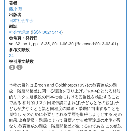
著者
藤原 翔
出版者
日本社会学会
雑誌
社会学評論
(
ISSN:00215414
)
巻号頁・発行日
vol.62, no.1, pp.18-35, 2011-06-30 (Released:2013-03-01)
参考文献数
24
被引用文献数
2
6
本稿の目的は,Breen and Goldthorpe(1997)の教育達成の階
級・階層間格差に関する理論を取り上げ,その中心となる相対
的リスク回避仮説の日本社会における妥当性を検証すること
である.相対的リスク回避仮説によれば,子どもとその親は,子
どもが少なくとも親と同程度の階級・階層に到達することを
期待し,そのために必要とされる学歴を取得しようとする.その
結果,出身階級・階層によって目標とする教育達成の水準が異
なり,教育達成の階級・階層間格差が生じるのである.この仮説