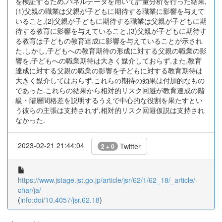
を検証するため,パネルデータを用いて計量分析を行った結果,
(1)父親の職業は父親が子どもに期待する職業に影響を与えて
いること,(2)父親が子どもに期待する職業は父親が子どもに期
待する教育に影響を与えていること,(3)父親が子どもに期待す
る教育は子どもの教育達成に影響を与えていることが示され
た.しかし,子どもへの教育期待の形成に対する父親の職業の影
響を,子どもへの職業期待は大きく媒介しておらず,また,教育
達成に対する父親の職業の影響を子どもに対する教育期待は
大きく媒介してはおらず,これらの期待の効果は付加的なもの
であった.これらの結果から相対的リスク回避が教育達成の階
級・階層間格差を説明するうえで中心的な役割を果たすとい
う彼らの主張は支持されず,相対的リスク回避仮説は支持され
なかった.
2023-02-21 21:44:04
Twitter
2 + 0
https://www.jstage.jst.go.jp/article/jsr/62/1/62_18/_article/-
char/ja/
(
info:doi/10.4057/jsr.62.18
)