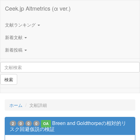
Ceek.jp Altmetrics (α ver.)
文献ランキング
新着文献
新着投稿
検索
ホーム
文献詳細
Breen and Goldthorpeの相対的リ
2
0
0
0
OA
スク回避仮説の検証