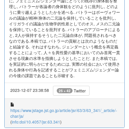
に, フェミニズム/ジェンダー論にとっての既存の身体観を整
理し, バトラーが各論者の身体観をどのように批判し, どのよ
うに乗り越えようとしたかを述べる. バトラーはボーヴォワー
ルの議論が精神/身体の二元論を保持していることを批判し,
イリガライの議論が生物学的性差としてのオス, メスの二元論
を保持していることを批判する. バトラーのアプローチによる
と, 2人が保持するそうした二元論自体が, 問題視されるべき
なのである.本稿では, バトラーの貢献とは次のようなものだ
と結論する. それはすなわち, ジェンダーという概念を再定義
することによって, 人々を異性愛の基準においてのみ首尾一貫
させる現象の水準を指摘しようとしたことだ. また本稿では,
を実証的に明らかにするためには, 実際の社会において使用さ
れる身体や行為を記述することがフェミニズム/ジェンダー論
の今後の課題であることも示唆する.
2023-12-07 23:38:58
Twitter
25 + 42
https://www.jstage.jst.go.jp/article/jsr/63/3/63_341/_article/-
char/ja/
(
info:doi/10.4057/jsr.63.341
)