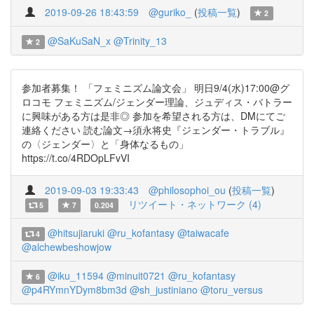
2019-09-26 18:43:59
@guriko_
(
投稿一覧
)
2
@SaKuSaN_x
@Trinity_13
2
参加者募集！ 「フェミニズム論文会」 明日9/4(水)17:00@グ
ロコモ フェミニズム/ジェンダー理論、ジュディス・バトラー
に興味がある方は是非◎ 参加を希望される方は、DMにてご
連絡ください 読む論文→須永将史『ジェンダー・トラブル』
の〈ジェンダー〉と「身体なるもの」
https://t.co/4RDOpLFvVI
2019-09-03 19:33:43
@philosophoi_ou
(
投稿一覧
)
リツイート・ネットワーク (4)
5
7
0.204
@hitsujiaruki
@ru_kofantasy
@taiwacafe
4
@alchewbeshowjow
@iku_11594
@minuit0721
@ru_kofantasy
6
@p4RYmnYDym8bm3d
@sh_justiniano
@toru_versus