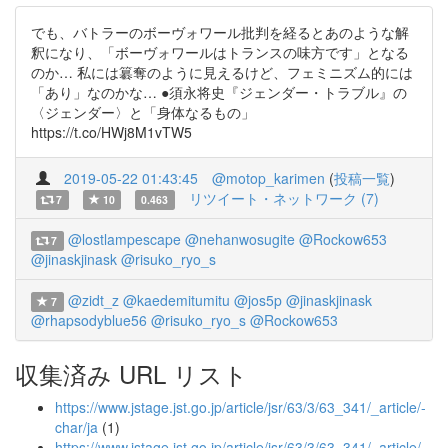
でも、バトラーのボーヴォワール批判を経るとあのような解
釈になり、「ボーヴォワールはトランスの味方です」となる
のか… 私には簒奪のように見えるけど、フェミニズム的には
「あり」なのかな… ●須永将史『ジェンダー・トラブル』の
〈ジェンダー〉と「身体なるもの」
https://t.co/HWj8M1vTW5
2019-05-22 01:43:45
@motop_karimen
(
投稿一覧
)
リツイート・ネットワーク (7)
7
10
0.463
@lostlampescape
@nehanwosugite
@Rockow653
7
@jinaskjinask
@risuko_ryo_s
@zidt_z
@kaedemitumitu
@jos5p
@jinaskjinask
7
@rhapsodyblue56
@risuko_ryo_s
@Rockow653
収集済み URL リスト
https://www.jstage.jst.go.jp/article/jsr/63/3/63_341/_article/-
char/ja
(1)
https://www.jstage.jst.go.jp/article/jsr/63/3/63_341/_article/-