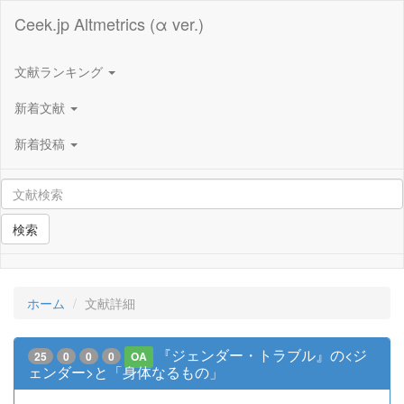
Ceek.jp Altmetrics (α ver.)
文献ランキング
新着文献
新着投稿
検索
ホーム
文献詳細
『ジェンダー・トラブル』の<ジ
25
0
0
0
OA
ェンダー>と「身体なるもの」