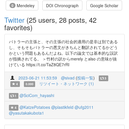
Mendeley
DOI Chronograph
Google Scholar
0
Twitter
(25 users, 28 posts, 42
favorites)
バトラーの主張と、その主張の社会的適用の是非は別である
し、そもそもバトラーの悪文がきちんと翻訳されてるかどう
かという問題もあるんだよね。以下の論文では基本的な誤訳
が指摘されてる。 ＞竹村の訳からmerely とalso の意味が抜
けている https://t.co/TaZ8QE7rRI
2023-06-21 11:53:59
@sivad
(
投稿一覧
)
3
リツイート・ネットワーク (1)
4
0.000
@SciCom_hayashi
1
@KatzePotatoes
@plastikfeld
@ufg2011
4
@yasutakakubota1